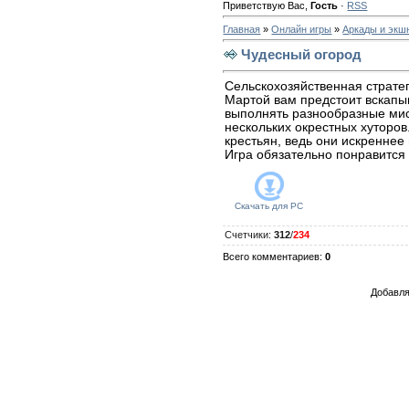
Приветствую Вас
,
Гость
·
RSS
Главная
»
Онлайн игры
»
Аркады и экш
Чудесный огород
Сельскохозяйственная стратег
Мартой вам предстоит вскапыв
выполнять разнообразные мис
нескольких окрестных хуторо
крестьян, ведь они искренне
Игра обязательно понравится
Скачать для
PC
Счетчики
:
312
/
234
Всего комментариев
:
0
Добавля