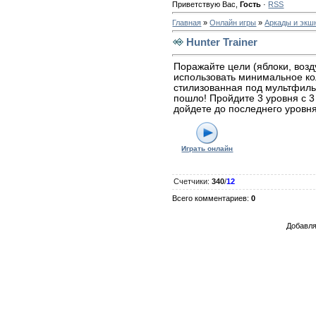
Приветствую Вас
,
Гость
·
RSS
Главная
»
Онлайн игры
»
Аркады и экш
Hunter Trainer
Поражайте цели (яблоки, воз
использовать минимальное кол
стилизованная под мультфил
пошло! Пройдите 3 уровня с 3
дойдете до последнего уровня
Играть онлайн
Счетчики
:
340
/
12
Всего комментариев
:
0
Добавля