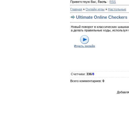
Приветствую Вас
,
Гость
·
RSS
Главная
»
Онлайн игры
»
Настольные
Ultimate Online Checkers
Новый поворот в классических шашках!
а делать правильные ходы, используя
Играть онлайн
Счетчики
:
336
/
8
Всего комментариев
:
0
Добавля