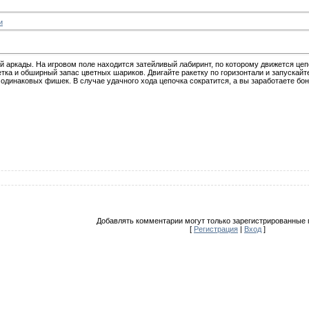
и
й аркады. На игровом поле находится затейливый лабиринт, по которому движется цеп
ка и обширный запас цветных шариков. Двигайте ракетку по горизонтали и запускайт
 одинаковых фишек. В случае удачного хода цепочка сократится, а вы заработаете бон
Добавлять комментарии могут только зарегистрированные 
[
Регистрация
|
Вход
]