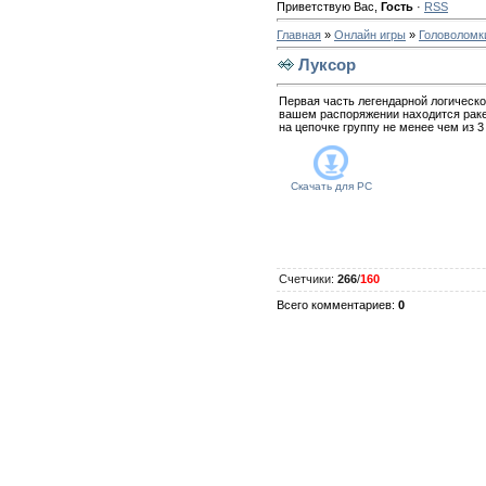
Приветствую Вас
,
Гость
·
RSS
Главная
»
Онлайн игры
»
Головоломк
Луксор
Первая часть легендарной логическо
вашем распоряжении находится ракет
на цепочке группу не менее чем из 3
Скачать для
PC
Счетчики
:
266
/
160
Всего комментариев
:
0