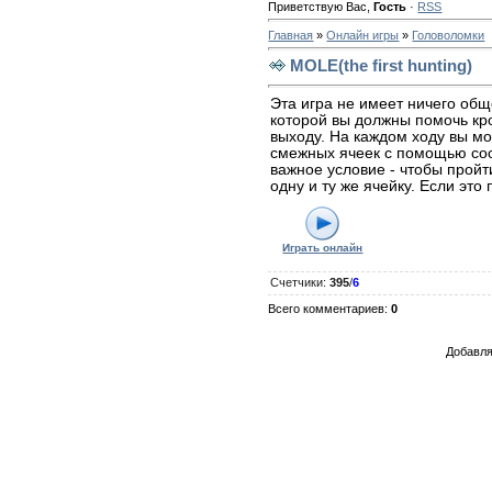
Приветствую Вас
,
Гость
·
RSS
Главная
»
Онлайн игры
»
Головоломки
MOLE(the first hunting)
Эта игра не имеет ничего обще
которой вы должны помочь кро
выходу. На каждом ходу вы м
смежных ячеек с помощью со
важное условие - чтобы пройт
одну и ту же ячейку. Если это
Играть онлайн
Счетчики
:
395
/
6
Всего комментариев
:
0
Добавля