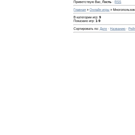
Приветствую Вас
,
Гость
·
RSS
Главная
»
Онлайн игры
» Многопользов
В категории игр
:
9
Показано игр
:
1-9
Сортировать по
:
Дате
·
Названию
·
Рей