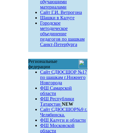
обучающими
материалами
Сайт Г.И. Ветрогона
Шашки в Калуге
Городское
методическое
объединение
педагогов по шашкам
Санкт-Петербурга
Региональные
федерации
Сайт СДЮСШОР №17
по шашкам г.Нижнего
Новгорода
ФШ Самарской
области
ФШ Республики
Татарстан
NEW
Сайт СДЮСШОР№9 г.
Челябинска.
ФШ Калуги и области
ФШ Московской
области