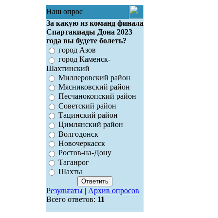
Наш опрос
За какую из команд финала
Спартакиады Дона 2023
года вы будете болеть?
город Азов
город Каменск-
Шахтинский
Миллеровский район
Мясниковский район
Песчанокопский район
Советский район
Тацинский район
Цимлянский район
Волгодонск
Новочеркасск
Ростов-на-Дону
Таганрог
Шахты
Результаты
|
Архив опросов
Всего ответов:
11