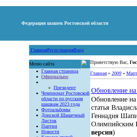
Федерация шашек Ростовской области
Главная
Регистрация
Вход
Приветствую Вас,
Гос
Меню сайта
Главная страница
Главная
»
2009
»
Мар
Официально
Президент
Обновление на 
Чемпионат Ростовской
Обновление на 
области по русским
шашкам 2023 года
статья Владисл
Фотоальбомы
Геннадия Шап
Донской Шашечный
Листок
Олимпийским И
Партии
версия
)
Новости