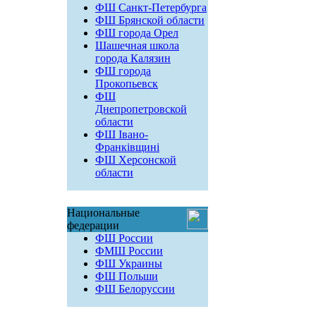
ФШ Санкт-Петербурга
ФШ Брянской области
ФШ города Орел
Шашечная школа
города Калязин
ФШ города
Прокопьевск
ФШ
Днепропетровской
области
ФШ Івано-
Франківщині
ФШ Херсонской
области
Национальные
федерации
ФШ России
ФМШ России
ФШ Украины
ФШ Польши
ФШ Белоруссии