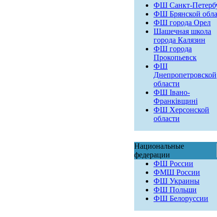
ФШ Санкт-Петерб
ФШ Брянской обла
ФШ города Орел
Шашечная школа
города Калязин
ФШ города
Прокопьевск
ФШ
Днепропетровской
области
ФШ Івано-
Франківщині
ФШ Херсонской
области
Национальные
федерации
ФШ России
ФМШ России
ФШ Украины
ФШ Польши
ФШ Белоруссии