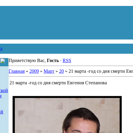
д
Приветствую Вас,
Гость
·
RSS
Главная
»
2009
»
Март
»
20
» 21 марта -год со дня смерти Е
21 марта -год со дня смерти Евгения Степанова
ской
м
ый