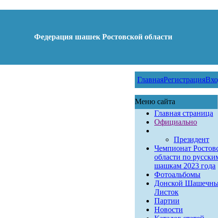
Федерация шашек Ростовской области
Главная
Регистрация
Вхо
Меню сайта
Главная страница
Официально
Президент
Чемпионат Ростов
области по русски
шашкам 2023 года
Фотоальбомы
Донской Шашечн
Листок
Партии
Новости