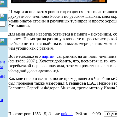
21 марта исполняется ровно год со дня смерти талантливого
двукратного чемпиона России по русским шашкам, многокр
чемпионатов страны и различных турниров и просто хорош
Степанова.
Для меня Женя навсегда останется в памяти – искренним,
парнем. Несмотря на разницу в возрасте и гроссмейстерский
не было ни тени зазнайства или высокомерия, с ним можно 
чём угодно как с равным.
Вот несколько его
партий
, сыгранных на личном
чемпионат
(сентябрь 2007 ). Хочется добавить, что, несмотря на то, чт
сии
жеребьевкой первого полухода, этот микроматч игрался в 
ва
обоюдной договоренности).
о
ным
Как мне стало известно, после проходившего в Челябинске 
был проведен также
мемориал Степанова Е.А..
Первое-вто
Белошеев Сергей и Фёдоров Михаил, третье место у Ивана 
ки
Просмотров: 1353 | Добавил:
unkind
| Рейтинг: 0.0/0 |