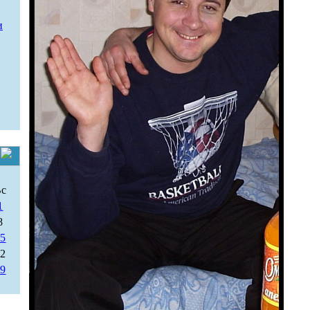
и
Вс
1
8
15
22
29