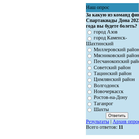
Наш опрос
За какую из команд фи
Спартакиады Дона 202
года вы будете болеть?
город Азов
город Каменск-
Шахтинский
Миллеровский райо
Мясниковский райо
Песчанокопский рай
Советский район
Тацинский район
Цимлянский район
Волгодонск
Новочеркасск
Ростов-на-Дону
Таганрог
Шахты
Результаты
|
Архив опро
Всего ответов:
11