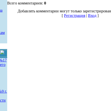
Всего комментариев:
0
на
Добавлять комментарии могут только зарегистрирова
[
Регистрация
|
Вход
]
кам
№17
его
 г.
сти