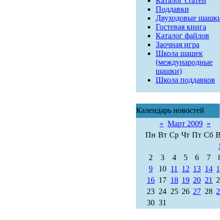
Каталог статей
Поддавки
Двуходовые шашк
Гостевая книга
Каталог файлов
Заочная игра
Школа шашек
(международные
шашки)
Школа поддавков
Календарь новостей
«
Март 2009
»
Пн
Вт
Ср
Чт
Пт
Сб
2
3
4
5
6
7
9
10
11
12
13
14
16
17
18
19
20
21
23
24
25
26
27
28
30
31