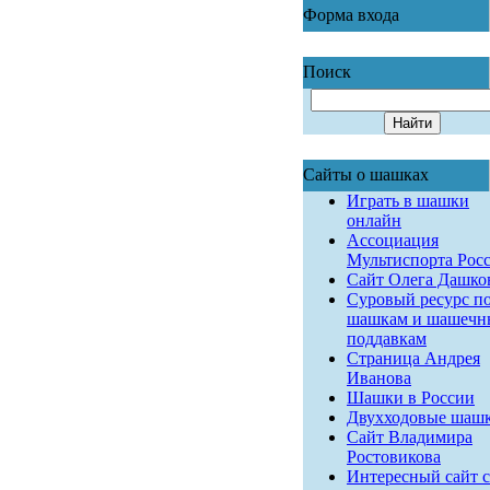
Форма входа
Поиск
Сайты о шашках
Играть в шашки
онлайн
Ассоциация
Мультиспорта Рос
Сайт Олега Дашко
Суровый ресурс п
шашкам и шашеч
поддавкам
Страница Андрея
Иванова
Шашки в России
Двухходовые шаш
Сайт Владимира
Ростовикова
Интересный сайт с