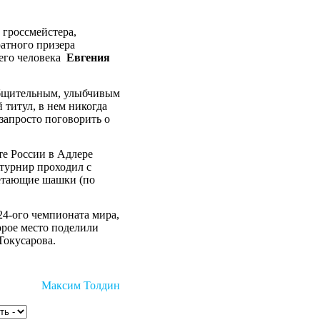
 гроссмейстера,
атного призера
его человека
Евгения
 общительным, улыбчивым
 титул, в нем никогда
запросто поговорить о
е России в Адлере
о турнир проходил с
летающие шашки (по
24-ого чемпионата мира,
рое место поделили
Токусарова.
Максим Толдин