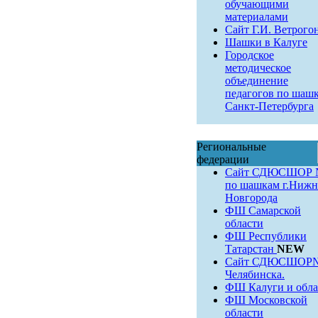
обучающими
материалами
Сайт Г.И. Ветрого
Шашки в Калуге
Городское
методическое
объединение
педагогов по шаш
Санкт-Петербурга
Региональные
федерации
Сайт СДЮСШОР 
по шашкам г.Нижн
Новгорода
ФШ Самарской
области
ФШ Республики
Татарстан
NEW
Сайт СДЮСШОР№9
Челябинска.
ФШ Калуги и обла
ФШ Московской
области