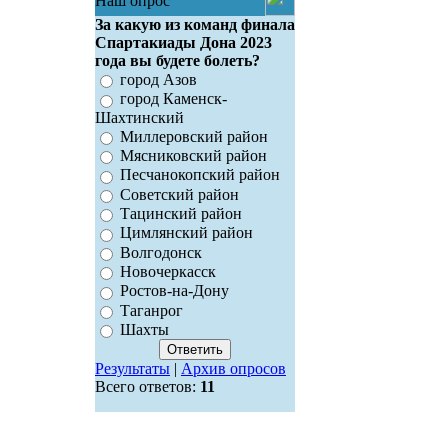
Наш опрос
За какую из команд финала
Спартакиады Дона 2023
года вы будете болеть?
город Азов
город Каменск-
Шахтинский
Миллеровский район
Мясниковский район
Песчанокопский район
Советский район
Тацинский район
Цимлянский район
Волгодонск
Новочеркасск
Ростов-на-Дону
Таганрог
Шахты
Результаты
|
Архив опросов
Всего ответов:
11