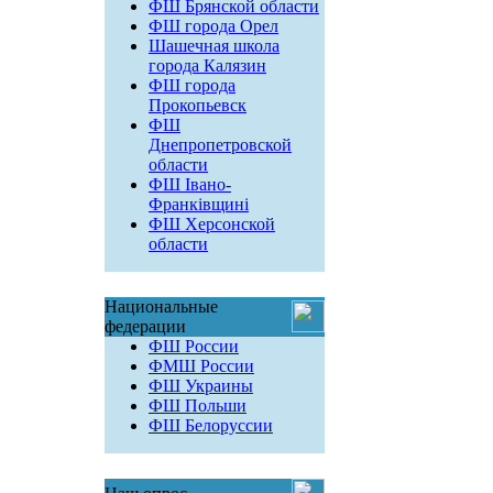
ФШ Брянской области
ФШ города Орел
Шашечная школа
города Калязин
ФШ города
Прокопьевск
ФШ
Днепропетровской
области
ФШ Івано-
Франківщині
ФШ Херсонской
области
Национальные
федерации
ФШ России
ФМШ России
ФШ Украины
ФШ Польши
ФШ Белоруссии