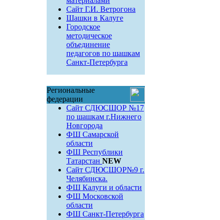
материалами
Сайт Г.И. Ветрогона
Шашки в Калуге
Городское
методическое
объединение
педагогов по шашкам
Санкт-Петербурга
Региональные
федерации
Сайт СДЮСШОР №17
по шашкам г.Нижнего
Новгорода
ФШ Самарской
области
ФШ Республики
Татарстан
NEW
Сайт СДЮСШОР№9 г.
Челябинска.
ФШ Калуги и области
ФШ Московской
области
ФШ Санкт-Петербурга