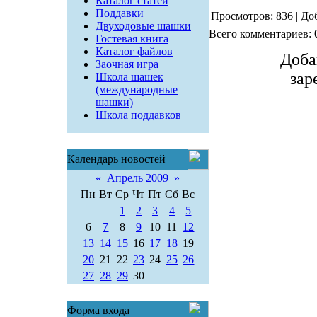
Каталог статей
Поддавки
Просмотров: 836 | До
Двуходовые шашки
Всего комментариев:
Гостевая книга
Каталог файлов
Доба
Заочная игра
зар
Школа шашек
(международные
шашки)
Школа поддавков
Календарь новостей
«
Апрель 2009
»
Пн
Вт
Ср
Чт
Пт
Сб
Вс
1
2
3
4
5
6
7
8
9
10
11
12
13
14
15
16
17
18
19
20
21
22
23
24
25
26
27
28
29
30
Форма входа