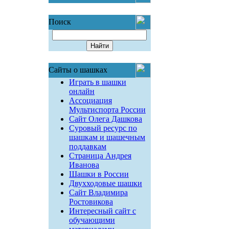
Поиск
Сайты о шашках
Играть в шашки
онлайн
Ассоциация
Мультиспорта России
Сайт Олега Дашкова
Суровый ресурс по
шашкам и шашечным
поддавкам
Страница Андрея
Иванова
Шашки в России
Двухходовые шашки
Сайт Владимира
Ростовикова
Интересный сайт с
обучающими