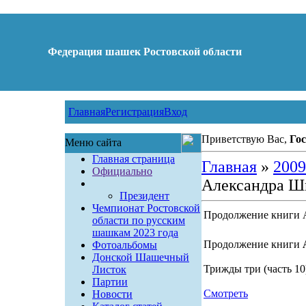
Федерация шашек Ростовской области
Главная
Регистрация
Вход
Приветствую Вас,
Гос
Меню сайта
Главная страница
Главная
»
2009
Официально
Александра Ш
Президент
Чемпионат Ростовской
Продолжение книги 
области по русским
шашкам 2023 года
Продолжение книги
Фотоальбомы
Донской Шашечный
Трижды три (часть 10
Листок
Партии
Смотреть
Новости