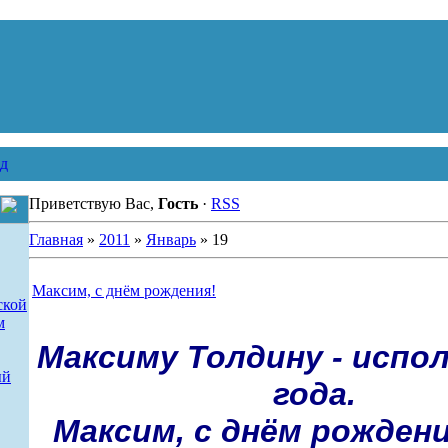
д
Приветствую Вас,
Гость
·
RSS
Главная
»
2011
»
Январь
»
19
Максим, с днём рождения!
ской
м
Максиму Толдину - испо
ый
года.
Максим, с днём рожден