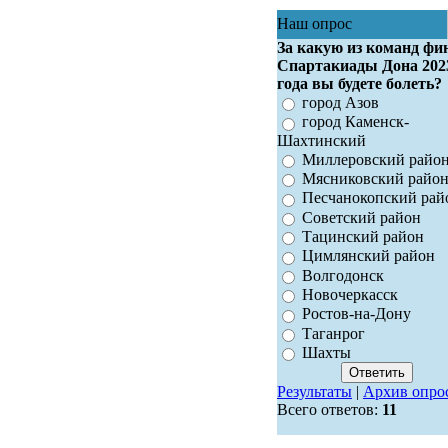
Наш опрос
За какую из команд фи
Спартакиады Дона 202
года вы будете болеть?
город Азов
город Каменск-
Шахтинский
Миллеровский райо
Мясниковский райо
Песчанокопский рай
Советский район
Тацинский район
Цимлянский район
Волгодонск
Новочеркасск
Ростов-на-Дону
Таганрог
Шахты
Результаты
|
Архив опро
Всего ответов:
11