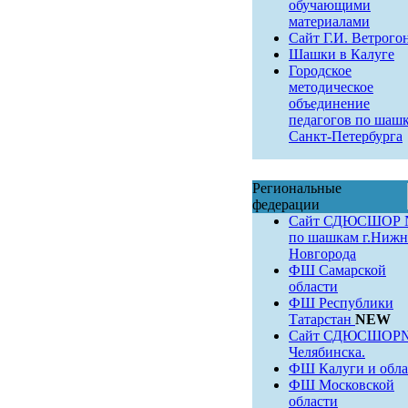
обучающими
материалами
Сайт Г.И. Ветрого
Шашки в Калуге
Городское
методическое
объединение
педагогов по шаш
Санкт-Петербурга
Региональные
федерации
Сайт СДЮСШОР 
по шашкам г.Нижн
Новгорода
ФШ Самарской
области
ФШ Республики
Татарстан
NEW
Сайт СДЮСШОР№9
Челябинска.
ФШ Калуги и обла
ФШ Московской
области