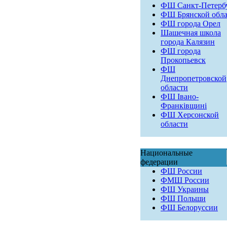
ФШ Санкт-Петерб
ФШ Брянской обла
ФШ города Орел
Шашечная школа
города Калязин
ФШ города
Прокопьевск
ФШ
Днепропетровской
области
ФШ Івано-
Франківщині
ФШ Херсонской
области
Национальные
федерации
ФШ России
ФМШ России
ФШ Украины
ФШ Польши
ФШ Белоруссии