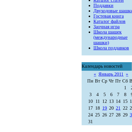
Каталог статей
Поддавки
Двуходовые шашк
Гостевая книга
Каталог файлов
Заочная игра
Школа шашек
(международные
шашки)
Школа поддавков
Календарь новостей
«
Январь 2011
»
Пн
Вт
Ср
Чт
Пт
Сб
1
3
4
5
6
7
8
10
11
12
13
14
15
17
18
19
20
21
22
24
25
26
27
28
29
31