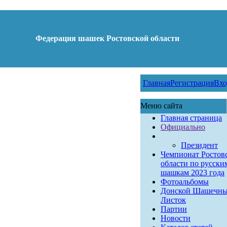
Федерация шашек Ростовской области
Главная
Регистрация
Вхо
Меню сайта
Главная страница
Официально
Президент
Чемпионат Ростов
области по русски
шашкам 2023 года
Фотоальбомы
Донской Шашечн
Листок
Партии
Новости