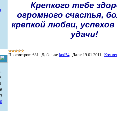
Крепкого тебе здор
и
огромного счастья, б
крепкой любви, успехов 
удачи!
Просмотров:
631
|
Добавил:
kpd54
|
Дата:
19.01.2011
|
Коммен
Вс
2
9
16
23
30