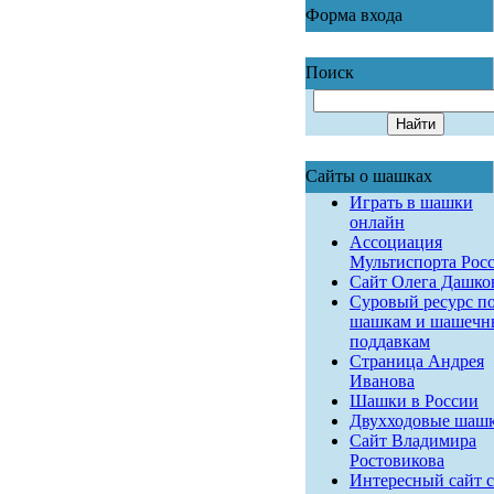
Форма входа
Поиск
Сайты о шашках
Играть в шашки
онлайн
Ассоциация
Мультиспорта Рос
Сайт Олега Дашко
Суровый ресурс п
шашкам и шашеч
поддавкам
Страница Андрея
Иванова
Шашки в России
Двухходовые шаш
Сайт Владимира
Ростовикова
Интересный сайт с