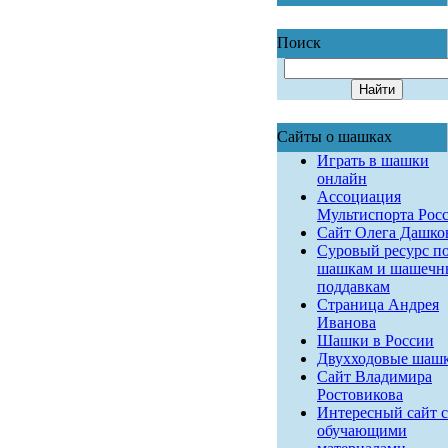
Поиск
Сайты о шашках
Играть в шашки
онлайн
Ассоциация
Мультиспорта Рос
Сайт Олега Дашко
Суровый ресурс п
шашкам и шашеч
поддавкам
Страница Андрея
Иванова
Шашки в России
Двухходовые шаш
Сайт Владимира
Ростовикова
Интересный сайт с
обучающими