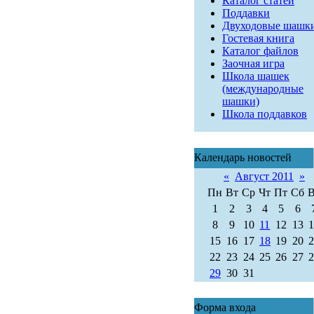
Каталог статей
Поддавки
Двуходовые шашк
Гостевая книга
Каталог файлов
Заочная игра
Школа шашек
(международные
шашки)
Школа поддавков
Календарь новостей
«
Август 2011
»
Пн
Вт
Ср
Чт
Пт
Сб
1
2
3
4
5
6
8
9
10
11
12
13
15
16
17
18
19
20
22
23
24
25
26
27
29
30
31
Форма входа