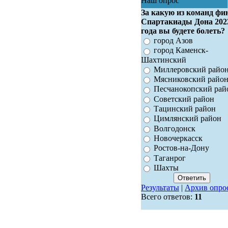
Наш опрос
За какую из команд фи
Спартакиады Дона 202
года вы будете болеть?
город Азов
город Каменск-
Шахтинский
Миллеровский райо
Мясниковский райо
Песчанокопский рай
Советский район
Тацинский район
Цимлянский район
Волгодонск
Новочеркасск
Ростов-на-Дону
Таганрог
Шахты
Результаты
|
Архив опро
Всего ответов:
11