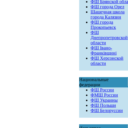
ФШ Брянской обла
ФШ города Орел
Шашечная школа
города Калязин
ФШ города
Прокопьевск
ФШ
Днепропетровской
области
ФШ Івано-
Франківщині
ФШ Херсонской
области
Национальные
федерации
ФШ России
ФМШ России
ФШ Украины
ФШ Польши
ФШ Белоруссии