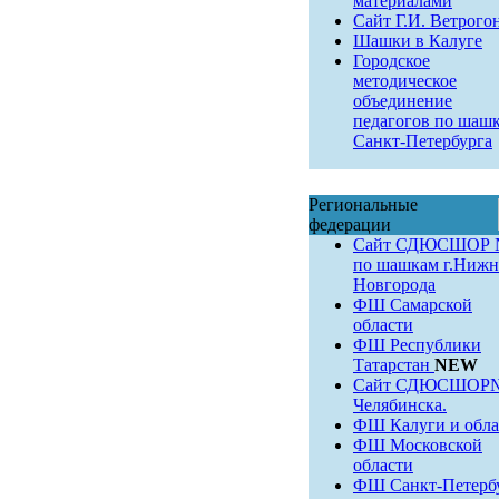
материалами
Сайт Г.И. Ветрого
Шашки в Калуге
Городское
методическое
объединение
педагогов по шаш
Санкт-Петербурга
Региональные
федерации
Сайт СДЮСШОР 
по шашкам г.Нижн
Новгорода
ФШ Самарской
области
ФШ Республики
Татарстан
NEW
Сайт СДЮСШОР№9
Челябинска.
ФШ Калуги и обла
ФШ Московской
области
ФШ Санкт-Петерб