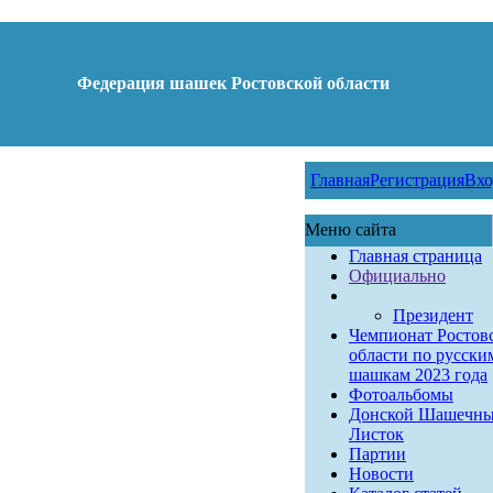
Федерация шашек Ростовской области
Главная
Регистрация
Вхо
Меню сайта
Главная страница
Официально
Президент
Чемпионат Ростов
области по русски
шашкам 2023 года
Фотоальбомы
Донской Шашечн
Листок
Партии
Новости