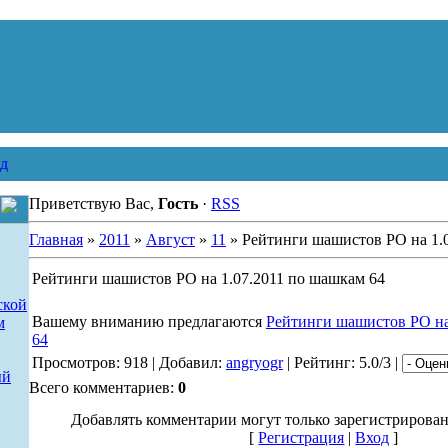
д
Приветствую Вас,
Гость
·
RSS
Главная
»
2011
»
Август
»
11
» Рейтинги шашистов РО на 1.
Рейтинги шашистов РО на 1.07.2011 по шашкам 64
ской
Вашему вниманию предлагаются
Рейтинги шашистов РО на
м
64
Просмотров: 918 | Добавил:
angryogr
| Рейтинг: 5.0/3 |
ый
Всего комментариев:
0
Добавлять комментарии могут только зарегистрирова
[
Регистрация
|
Вход
]