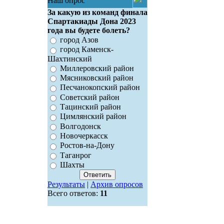
Наш опрос
За какую из команд финала
Спартакиады Дона 2023
года вы будете болеть?
город Азов
город Каменск-
Шахтинский
Миллеровский район
Мясниковский район
Песчанокопский район
Советский район
Тацинский район
Цимлянский район
Волгодонск
Новочеркасск
Ростов-на-Дону
Таганрог
Шахты
Результаты
|
Архив опросов
Всего ответов:
11