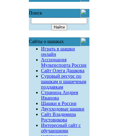
Поиск
Сайты о шашках
Играть в шашки
онлайн
Ассоциация
Мультиспорта России
Сайт Олега Дашкова
Суровый ресурс по
шашкам и шашечным
поддавкам
Страница Андрея
Иванова
Шашки в России
Двухходовые шашки
Сайт Владимира
Ростовикова
Интересный сайт с
обучающими