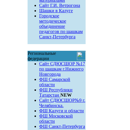
материалами
Сайт Г.И. Ветрогона
Шашки в Калуге
Городское
методическое
объединение
педагогов по шашкам
Санкт-Петербурга
Региональные
федерации
Сайт СДЮСШОР №17
по шашкам г.Нижнего
Новгорода
ФШ Самарской
области
ФШ Республики
Татарстан
NEW
Сайт СДЮСШОР№9 г.
Челябинска.
ФШ Калуги и области
ФШ Московской
области
ФШ Санкт-Петербурга