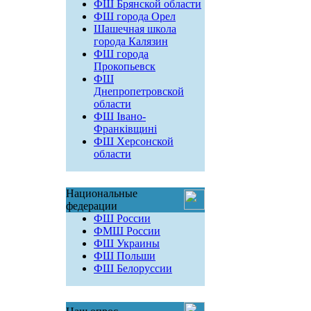
ФШ Брянской области
ФШ города Орел
Шашечная школа
города Калязин
ФШ города
Прокопьевск
ФШ
Днепропетровской
области
ФШ Івано-
Франківщині
ФШ Херсонской
области
Национальные
федерации
ФШ России
ФМШ России
ФШ Украины
ФШ Польши
ФШ Белоруссии