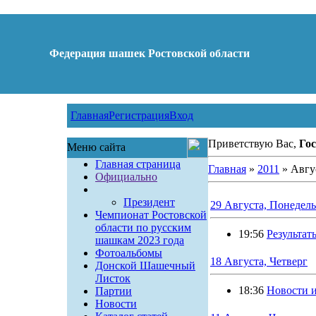
Федерация шашек Ростовской области
Главная
Регистрация
Вход
Приветствую Вас,
Гос
Меню сайта
Главная страница
Главная
»
2011
»
Авгу
Официально
Президент
29 Августа, Понедел
Чемпионат Ростовской
области по русским
19:56
Результа
шашкам 2023 года
Фотоальбомы
18 Августа, Четверг
Донской Шашечный
Листок
18:36
Новости и
Партии
Новости