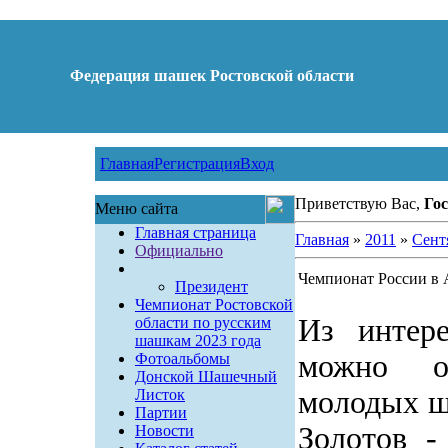
Федерация шашек Ростовской области
Главная
Регистрация
Вход
Приветствую Вас,
Гос
Меню сайта
Главная страница
Главная
»
2011
»
Сент
Официально
Чемпионат России в 
Президент
Чемпионат Ростовской
Из интере
области по русским
шашкам 2023 года
можно о
Фотоальбомы
Донской Шашечный
молодых ш
Листок
Партии
Золотов -
Новости