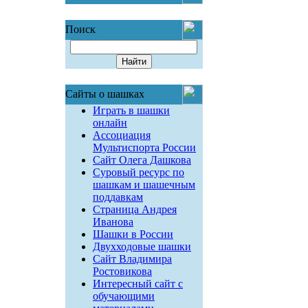
Поиск
Сайты о шашках
Играть в шашки
онлайн
Ассоциация
Мультиспорта России
Сайт Олега Дашкова
Суровый ресурс по
шашкам и шашечным
поддавкам
Страница Андрея
Иванова
Шашки в России
Двухходовые шашки
Сайт Владимира
Ростовикова
Интересный сайт с
обучающими