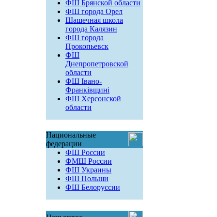
ФШ Брянской области
ФШ города Орел
Шашечная школа
города Калязин
ФШ города
Прокопьевск
ФШ
Днепропетровской
области
ФШ Івано-
Франківщині
ФШ Херсонской
области
Национальные
федерации
ФШ России
ФМШ России
ФШ Украины
ФШ Польши
ФШ Белоруссии