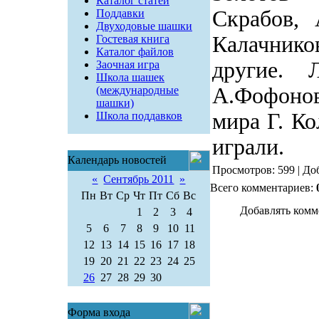
Каталог статей
Скрабов,
Поддавки
Двуходовые шашки
Калачник
Гостевая книга
Каталог файлов
другие.
Заочная игра
Школа шашек
А.Фофоно
(международные
шашки)
мира Г. Ко
Школа поддавков
играли.
Календарь новостей
Просмотров: 599 | До
«
Сентябрь 2011
»
Всего комментариев:
Пн
Вт
Ср
Чт
Пт
Сб
Вс
Добавлять комм
1
2
3
4
5
6
7
8
9
10
11
12
13
14
15
16
17
18
19
20
21
22
23
24
25
26
27
28
29
30
Форма входа