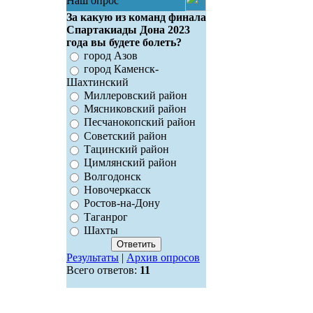
Наш опрос
За какую из команд финала
Спартакиады Дона 2023
года вы будете болеть?
город Азов
город Каменск-
Шахтинский
Миллеровский район
Мясниковский район
Песчанокопский район
Советский район
Тацинский район
Цимлянский район
Волгодонск
Новочеркасск
Ростов-на-Дону
Таганрог
Шахты
Результаты
|
Архив опросов
Всего ответов:
11