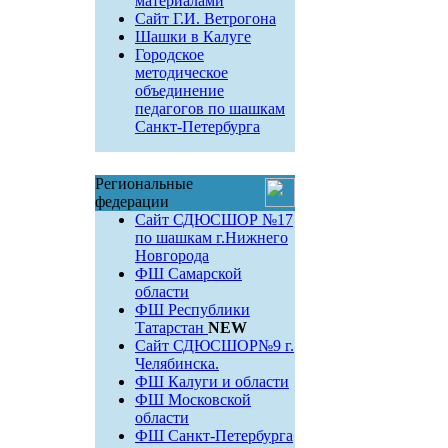
материалами
Сайт Г.И. Ветрогона
Шашки в Калуге
Городское
методическое
объединение
педагогов по шашкам
Санкт-Петербурга
Региональные
федерации
Сайт СДЮСШОР №17
по шашкам г.Нижнего
Новгорода
ФШ Самарской
области
ФШ Республики
Татарстан
NEW
Сайт СДЮСШОР№9 г.
Челябинска.
ФШ Калуги и области
ФШ Московской
области
ФШ Санкт-Петербурга