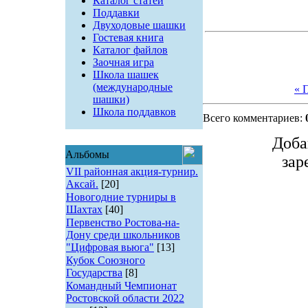
Каталог статей
Поддавки
Двуходовые шашки
Гостевая книга
Каталог файлов
Заочная игра
Школа шашек
(международные
« 
шашки)
Школа поддавков
Всего комментариев:
Доба
Альбомы
зар
VII районная акция-турнир.
Аксай.
[20]
Новогодние турниры в
Шахтах
[40]
Первенство Ростова-на-
Дону среди школьников
"Цифровая вьюга"
[13]
Кубок Союзного
Государства
[8]
Командный Чемпионат
Ростовской области 2022