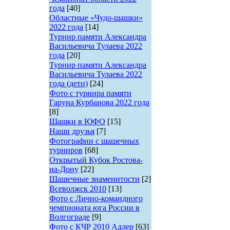
года
[40]
Областные «Чудо-шашки»
2022 года
[14]
Турнир памяти Александра
Васильевича Тулаева 2022
года
[20]
Турнир памяти Александра
Васильевича Тулаева 2022
года (дети)
[24]
Фото с турнира памяти
Гаруна Курбанова 2022 года
[8]
Шашки в ЮФО
[15]
Наши друзья
[7]
Фотографии с шашечных
турниров
[68]
Открытый Кубок Ростова-
на-Дону
[22]
Шашечные знаменитости
[2]
Всеволжск 2010
[13]
Фото с Лично-командного
чемпионата юга России в
Волгограде
[9]
Фото с КЧР 2010 Адлер
[63]