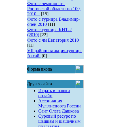
Фото с чемпионата
Ростовской области по 100,
2010 г.
[15]
Фото с турнира Владимир-
опен 2010
[11]
Фото с турнира КИТ-2
(2010)
[22]
Фото с чм Евпатория 2010
[11]
VII районная акция-турнир.
Аксай.
[0]
Форма входа
Друзья сайта
Играть в шашки
онлайн
Ассоциация
Мультиспорта России
Сайт Олега Дашкова
Суровый ресурс по
шашкам и шашечным
поддавкам