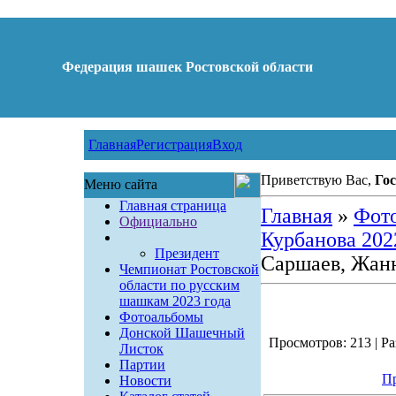
Федерация шашек Ростовской области
Главная
Регистрация
Вход
Приветствую Вас,
Гос
Меню сайта
Главная страница
Главная
»
Фот
Официально
Курбанова 202
Президент
Саршаев, Жан
Чемпионат Ростовской
области по русским
шашкам 2023 года
Фотоальбомы
Донской Шашечный
Просмотров: 213 | Ра
Листок
Партии
Пр
Новости