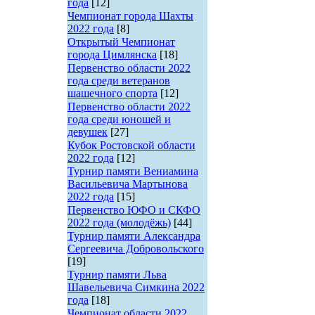
года
[12]
Чемпионат города Шахты
2022 года
[8]
Открытый Чемпионат
города Цимлянска
[18]
Первенство области 2022
года среди ветеранов
шашечного спорта
[12]
Первенство области 2022
года среди юношей и
девушек
[27]
Кубок Ростовской области
2022 года
[12]
Турнир памяти Вениамина
Васильевича Мартынова
2022 года
[15]
Первенство ЮФО и СКФО
2022 года (молодёжь)
[44]
Турнир памяти Александра
Сергеевича Добровольского
[19]
Турнир памяти Льва
Шавельевича Симкина 2022
года
[18]
Чемпионат области 2022