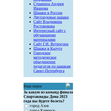
Страница Андрея
Иванова
Шашки в России
Двухходовые шашки
Сайт Владимира
Ростовикова
Интересный сайт с
обучающими
материалами
Сайт Г.И. Ветрогона
Шашки в Калуге
Городское
методическое
объединение
педагогов по шашкам
Санкт-Петербурга
Наш опрос
За какую из команд финала
Спартакиады Дона 2023
года вы будете болеть?
город Азов
город Каменск-