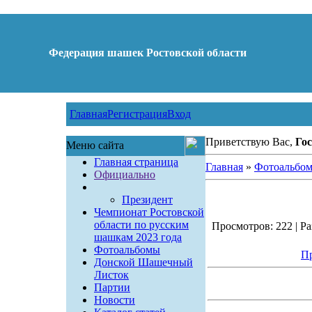
Федерация шашек Ростовской области
Главная
Регистрация
Вход
Приветствую Вас,
Гос
Меню сайта
Главная страница
Главная
»
Фотоальбо
Официально
Президент
Чемпионат Ростовской
области по русским
Просмотров: 222 | Ра
шашкам 2023 года
Фотоальбомы
Пр
Донской Шашечный
Листок
Партии
Новости