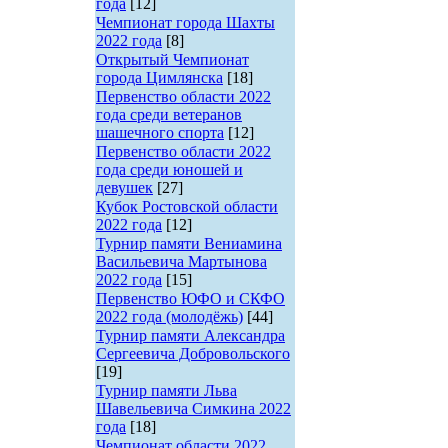
года
[12]
Чемпионат города Шахты
2022 года
[8]
Открытый Чемпионат
города Цимлянска
[18]
Первенство области 2022
года среди ветеранов
шашечного спорта
[12]
Первенство области 2022
года среди юношей и
девушек
[27]
Кубок Ростовской области
2022 года
[12]
Турнир памяти Вениамина
Васильевича Мартынова
2022 года
[15]
Первенство ЮФО и СКФО
2022 года (молодёжь)
[44]
Турнир памяти Александра
Сергеевича Добровольского
[19]
Турнир памяти Льва
Шавельевича Симкина 2022
года
[18]
Чемпионат области 2022