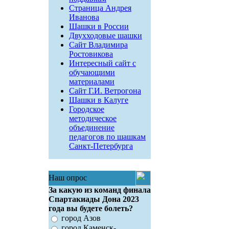
Страница Андрея
Иванова
Шашки в России
Двухходовые шашки
Сайт Владимира
Ростовикова
Интересный сайт с
обучающими
материалами
Сайт Г.И. Ветрогона
Шашки в Калуге
Городское
методическое
объединение
педагогов по шашкам
Санкт-Петербурга
Наш опрос
За какую из команд финала
Спартакиады Дона 2023
года вы будете болеть?
город Азов
город Каменск-