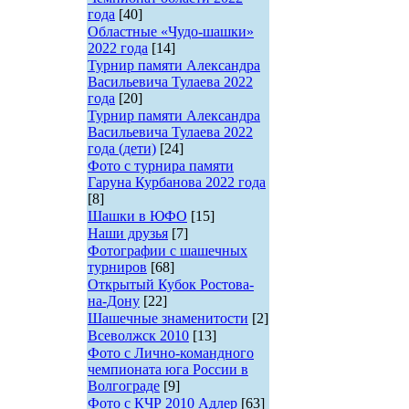
года
[40]
Областные «Чудо-шашки»
2022 года
[14]
Турнир памяти Александра
Васильевича Тулаева 2022
года
[20]
Турнир памяти Александра
Васильевича Тулаева 2022
года (дети)
[24]
Фото с турнира памяти
Гаруна Курбанова 2022 года
[8]
Шашки в ЮФО
[15]
Наши друзья
[7]
Фотографии с шашечных
турниров
[68]
Открытый Кубок Ростова-
на-Дону
[22]
Шашечные знаменитости
[2]
Всеволжск 2010
[13]
Фото с Лично-командного
чемпионата юга России в
Волгограде
[9]
Фото с КЧР 2010 Адлер
[63]