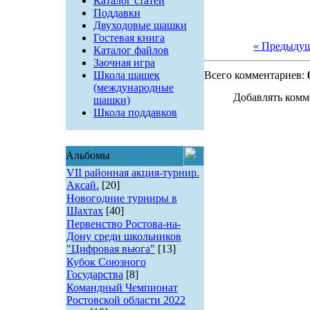
Каталог статей
Поддавки
Двуходовые шашки
Гостевая книга
« Предыду
Каталог файлов
Заочная игра
Школа шашек
Всего комментариев:
(международные
Добавлять комм
шашки)
Школа поддавков
Альбомы
VII районная акция-турнир.
Аксай.
[20]
Новогодние турниры в
Шахтах
[40]
Первенство Ростова-на-
Дону среди школьников
"Цифровая вьюга"
[13]
Кубок Союзного
Государства
[8]
Командный Чемпионат
Ростовской области 2022