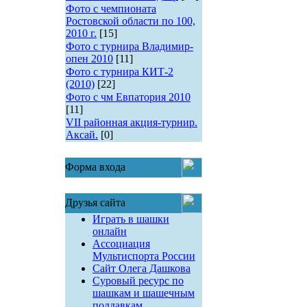
Фото с чемпионата
Ростовской области по 100,
2010 г.
[15]
Фото с турнира Владимир-
опен 2010
[11]
Фото с турнира КИТ-2
(2010)
[22]
Фото с чм Евпатория 2010
[11]
VII районная акция-турнир.
Аксай.
[0]
Форма входа
Друзья сайта
Играть в шашки
онлайн
Ассоциация
Мультиспорта России
Сайт Олега Дашкова
Суровый ресурс по
шашкам и шашечным
поддавкам