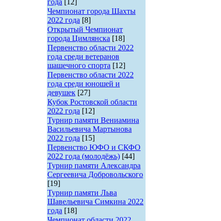
года
[12]
Чемпионат города Шахты
2022 года
[8]
Открытый Чемпионат
города Цимлянска
[18]
Первенство области 2022
года среди ветеранов
шашечного спорта
[12]
Первенство области 2022
года среди юношей и
девушек
[27]
Кубок Ростовской области
2022 года
[12]
Турнир памяти Вениамина
Васильевича Мартынова
2022 года
[15]
Первенство ЮФО и СКФО
2022 года (молодёжь)
[44]
Турнир памяти Александра
Сергеевича Добровольского
[19]
Турнир памяти Льва
Шавельевича Симкина 2022
года
[18]
Чемпионат области 2022