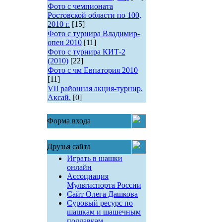
Фото с чемпионата
Ростовской области по 100,
2010 г.
[15]
Фото с турнира Владимир-
опен 2010
[11]
Фото с турнира КИТ-2
(2010)
[22]
Фото с чм Евпатория 2010
[11]
VII районная акция-турнир.
Аксай.
[0]
Форма входа
Друзья сайта
Играть в шашки
онлайн
Ассоциация
Мультиспорта России
Сайт Олега Дашкова
Суровый ресурс по
шашкам и шашечным
поддавкам