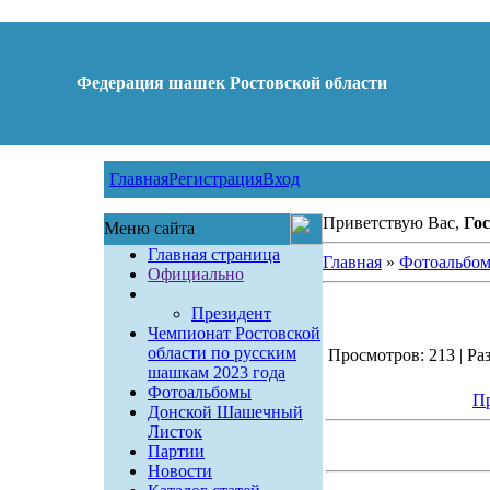
Федерация шашек Ростовской области
Главная
Регистрация
Вход
Приветствую Вас,
Гос
Меню сайта
Главная страница
Главная
»
Фотоальбо
Официально
Президент
Чемпионат Ростовской
области по русским
Просмотров: 213 | Раз
шашкам 2023 года
Фотоальбомы
Пр
Донской Шашечный
Листок
Партии
Новости