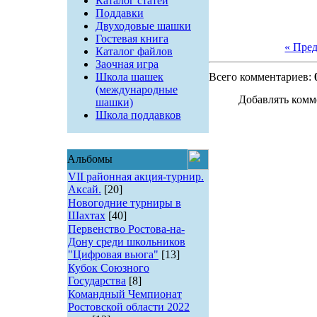
Каталог статей
Поддавки
Двуходовые шашки
Гостевая книга
« Пре
Каталог файлов
Заочная игра
Школа шашек
Всего комментариев:
(международные
Добавлять комм
шашки)
Школа поддавков
Альбомы
VII районная акция-турнир.
Аксай.
[20]
Новогодние турниры в
Шахтах
[40]
Первенство Ростова-на-
Дону среди школьников
"Цифровая вьюга"
[13]
Кубок Союзного
Государства
[8]
Командный Чемпионат
Ростовской области 2022