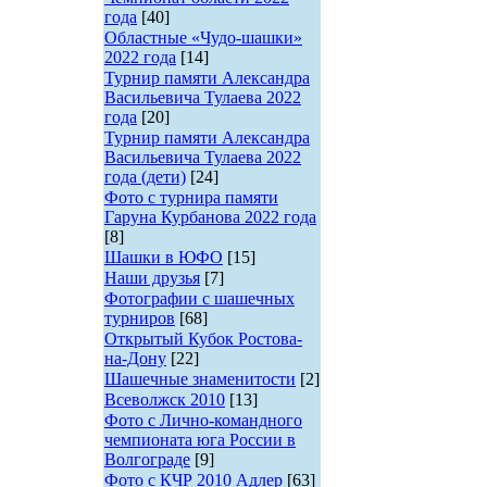
года
[40]
Областные «Чудо-шашки»
2022 года
[14]
Турнир памяти Александра
Васильевича Тулаева 2022
года
[20]
Турнир памяти Александра
Васильевича Тулаева 2022
года (дети)
[24]
Фото с турнира памяти
Гаруна Курбанова 2022 года
[8]
Шашки в ЮФО
[15]
Наши друзья
[7]
Фотографии с шашечных
турниров
[68]
Открытый Кубок Ростова-
на-Дону
[22]
Шашечные знаменитости
[2]
Всеволжск 2010
[13]
Фото с Лично-командного
чемпионата юга России в
Волгограде
[9]
Фото с КЧР 2010 Адлер
[63]