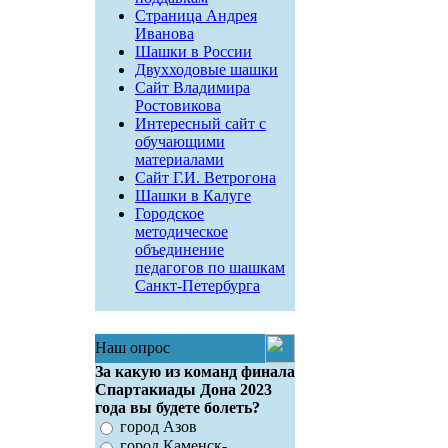
Страница Андрея
Иванова
Шашки в России
Двухходовые шашки
Сайт Владимира
Ростовикова
Интересный сайт с
обучающими
материалами
Сайт Г.И. Ветрогона
Шашки в Калуге
Городское
методическое
объединение
педагогов по шашкам
Санкт-Петербурга
Наш опрос
За какую из команд финала
Спартакиады Дона 2023
года вы будете болеть?
город Азов
город Каменск-