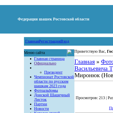
Федерация шашек Ростовской области
Главная
Регистрация
Вход
Приветствую Вас,
Гос
Меню сайта
Главная страница
Главная
»
Фот
Официально
Васильевича Ту
Президент
Миронюк (Нов
Чемпионат Ростовской
области по русским
шашкам 2023 года
Фотоальбомы
Донской Шашечный
Просмотров: 213 | Раз
Листок
Партии
Пр
Новости