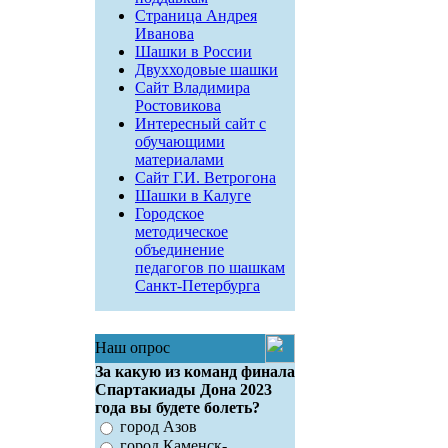
Страница Андрея
Иванова
Шашки в России
Двухходовые шашки
Сайт Владимира
Ростовикова
Интересный сайт с
обучающими
материалами
Сайт Г.И. Ветрогона
Шашки в Калуге
Городское
методическое
объединение
педагогов по шашкам
Санкт-Петербурга
Наш опрос
За какую из команд финала
Спартакиады Дона 2023
года вы будете болеть?
город Азов
город Каменск-