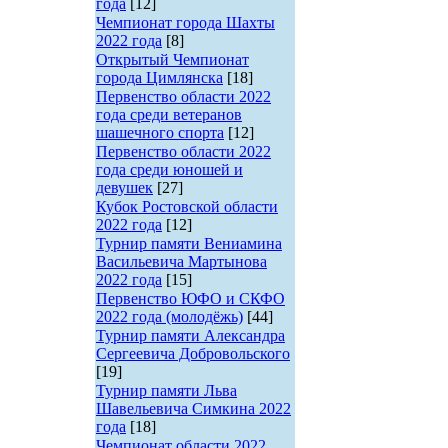
года
[12]
Чемпионат города Шахты
2022 года
[8]
Открытый Чемпионат
города Цимлянска
[18]
Первенство области 2022
года среди ветеранов
шашечного спорта
[12]
Первенство области 2022
года среди юношей и
девушек
[27]
Кубок Ростовской области
2022 года
[12]
Турнир памяти Вениамина
Васильевича Мартынова
2022 года
[15]
Первенство ЮФО и СКФО
2022 года (молодёжь)
[44]
Турнир памяти Александра
Сергеевича Добровольского
[19]
Турнир памяти Льва
Шавельевича Симкина 2022
года
[18]
Чемпионат области 2022