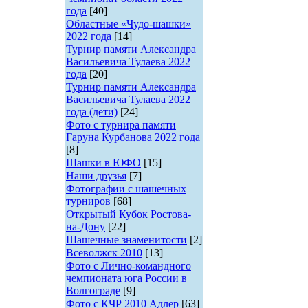
года
[40]
Областные «Чудо-шашки»
2022 года
[14]
Турнир памяти Александра
Васильевича Тулаева 2022
года
[20]
Турнир памяти Александра
Васильевича Тулаева 2022
года (дети)
[24]
Фото с турнира памяти
Гаруна Курбанова 2022 года
[8]
Шашки в ЮФО
[15]
Наши друзья
[7]
Фотографии с шашечных
турниров
[68]
Открытый Кубок Ростова-
на-Дону
[22]
Шашечные знаменитости
[2]
Всеволжск 2010
[13]
Фото с Лично-командного
чемпионата юга России в
Волгограде
[9]
Фото с КЧР 2010 Адлер
[63]