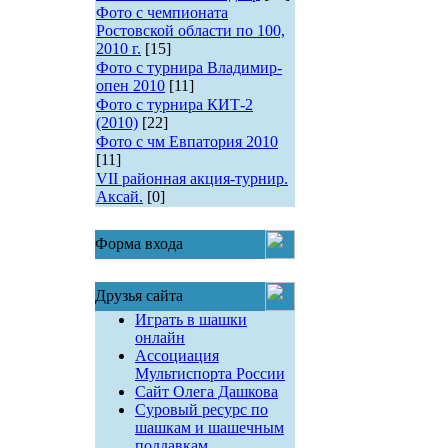
Фото с чемпионата
Ростовской области по 100,
2010 г.
[15]
Фото с турнира Владимир-
опен 2010
[11]
Фото с турнира КИТ-2
(2010)
[22]
Фото с чм Евпатория 2010
[11]
VII районная акция-турнир.
Аксай.
[0]
Форма входа
Друзья сайта
Играть в шашки
онлайн
Ассоциация
Мультиспорта России
Сайт Олега Дашкова
Суровый ресурс по
шашкам и шашечным
поддавкам