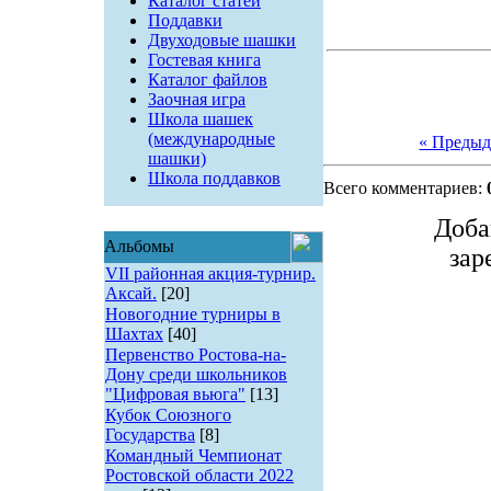
Каталог статей
Поддавки
Двуходовые шашки
Гостевая книга
Каталог файлов
Заочная игра
Школа шашек
(международные
« Преды
шашки)
Школа поддавков
Всего комментариев:
Доба
Альбомы
зар
VII районная акция-турнир.
Аксай.
[20]
Новогодние турниры в
Шахтах
[40]
Первенство Ростова-на-
Дону среди школьников
"Цифровая вьюга"
[13]
Кубок Союзного
Государства
[8]
Командный Чемпионат
Ростовской области 2022