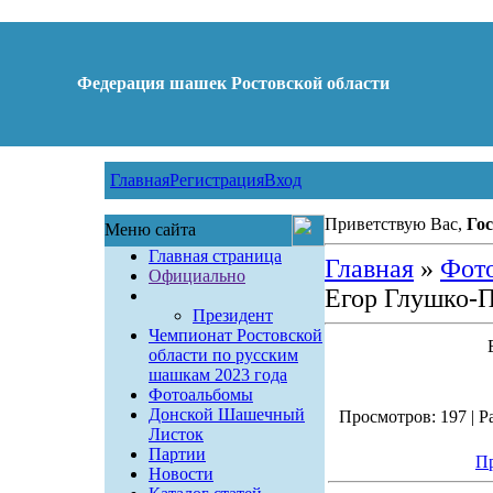
Федерация шашек Ростовской области
Главная
Регистрация
Вход
Приветствую Вас,
Гос
Меню сайта
Главная страница
Главная
»
Фот
Официально
Егор Глушко-П
Президент
Чемпионат Ростовской
области по русским
шашкам 2023 года
Фотоальбомы
Донской Шашечный
Просмотров: 197 | Ра
Листок
Партии
Пр
Новости