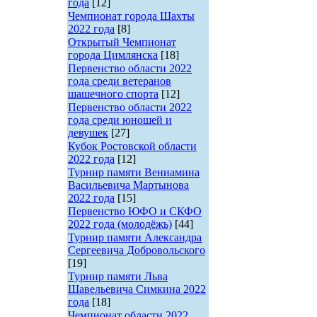
года
[12]
Чемпионат города Шахты
2022 года
[8]
Открытый Чемпионат
города Цимлянска
[18]
Первенство области 2022
года среди ветеранов
шашечного спорта
[12]
Первенство области 2022
года среди юношей и
девушек
[27]
Кубок Ростовской области
2022 года
[12]
Турнир памяти Вениамина
Васильевича Мартынова
2022 года
[15]
Первенство ЮФО и СКФО
2022 года (молодёжь)
[44]
Турнир памяти Александра
Сергеевича Добровольского
[19]
Турнир памяти Льва
Шавельевича Симкина 2022
года
[18]
Чемпионат области 2022