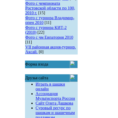
Фото с чемпионата
Ростовской области по 100,
2010 г.
[15]
Фото с турнира Владимир-
опен 2010
[11]
Фото с турнира КИТ-2
(2010)
[22]
Фото с чм Евпатория 2010
[11]
VII районная акция-турнир.
Аксай.
[0]
Форма входа
Друзья сайта
Играть в шашки
онлайн
Ассоциация
Мультиспорта России
Сайт Олега Дашкова
Суровый ресурс по
шашкам и шашечным
поддавкам