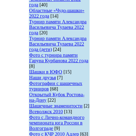
года
[40]
Областные «Чудо-шашки»
2022 года
[14]
Турнир памяти Александра
Васильевича Тулаева 2022
года
[20]
Турнир памяти Александра
Васильевича Тулаева 2022
года (дети)
[24]
Фото с турнира памяти
Гаруна Курбанова 2022 года
[8]
Шашки в ЮФО
[15]
Наши друзья
[7]
Фотографии с шашечных
турниров
[68]
Открытый Кубок Ростова-
на-Дону
[22]
Шашечные знаменитости
[2]
Всеволжск 2010
[13]
Фото с Лично-командного
чемпионата юга России в
Волгограде
[9]
Фото с КЧР 2010 Адлер
[63]