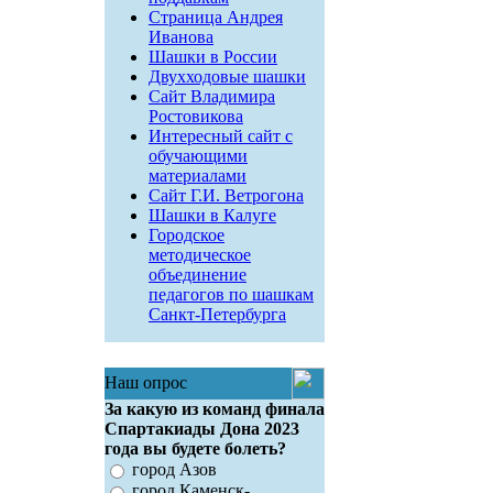
Страница Андрея
Иванова
Шашки в России
Двухходовые шашки
Сайт Владимира
Ростовикова
Интересный сайт с
обучающими
материалами
Сайт Г.И. Ветрогона
Шашки в Калуге
Городское
методическое
объединение
педагогов по шашкам
Санкт-Петербурга
Наш опрос
За какую из команд финала
Спартакиады Дона 2023
года вы будете болеть?
город Азов
город Каменск-