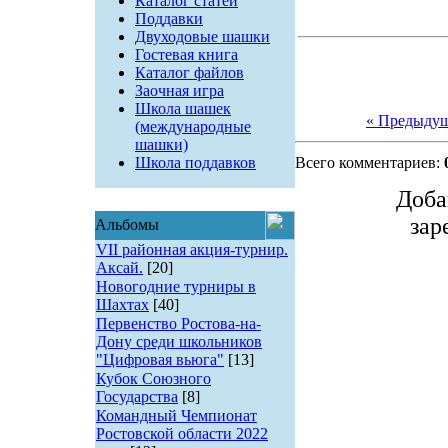
Каталог статей
Поддавки
Двуходовые шашки
Гостевая книга
Каталог файлов
Заочная игра
Школа шашек
« Предыду
(международные
шашки)
Школа поддавков
Всего комментариев:
Доба
зар
Альбомы
VII районная акция-турнир.
Аксай.
[20]
Новогодние турниры в
Шахтах
[40]
Первенство Ростова-на-
Дону среди школьников
"Цифровая вьюга"
[13]
Кубок Союзного
Государства
[8]
Командный Чемпионат
Ростовской области 2022