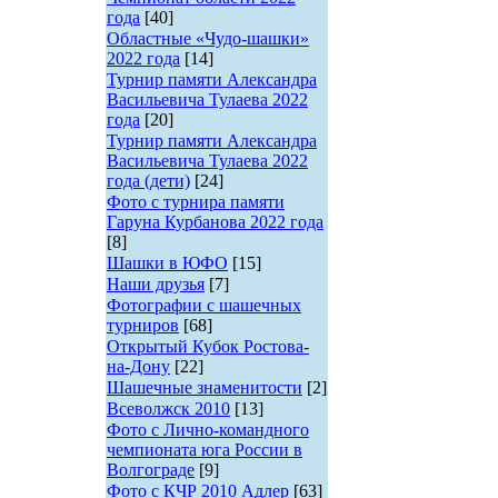
года
[40]
Областные «Чудо-шашки»
2022 года
[14]
Турнир памяти Александра
Васильевича Тулаева 2022
года
[20]
Турнир памяти Александра
Васильевича Тулаева 2022
года (дети)
[24]
Фото с турнира памяти
Гаруна Курбанова 2022 года
[8]
Шашки в ЮФО
[15]
Наши друзья
[7]
Фотографии с шашечных
турниров
[68]
Открытый Кубок Ростова-
на-Дону
[22]
Шашечные знаменитости
[2]
Всеволжск 2010
[13]
Фото с Лично-командного
чемпионата юга России в
Волгограде
[9]
Фото с КЧР 2010 Адлер
[63]