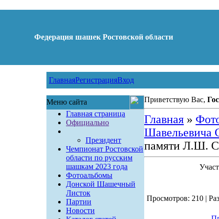
Федерация шашек Ростовской области
Главная
Регистрация
Вход
Приветствую Вас,
Гос
Меню сайта
Главная страница
Главная
»
Фот
Официально
Шавельевича С
Президент
памяти Л.Ш. С
Чемпионат Ростовской
области по русским
шашкам 2023 года
Участ
Фотоальбомы
Донской Шашечный
Листок
Просмотров: 210 | Раз
Партии
Новости
Пр