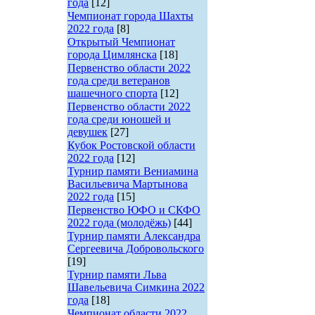
года
[12]
Чемпионат города Шахты
2022 года
[8]
Открытый Чемпионат
города Цимлянска
[18]
Первенство области 2022
года среди ветеранов
шашечного спорта
[12]
Первенство области 2022
года среди юношей и
девушек
[27]
Кубок Ростовской области
2022 года
[12]
Турнир памяти Вениамина
Васильевича Мартынова
2022 года
[15]
Первенство ЮФО и СКФО
2022 года (молодёжь)
[44]
Турнир памяти Александра
Сергеевича Добровольского
[19]
Турнир памяти Льва
Шавельевича Симкина 2022
года
[18]
Чемпионат области 2022