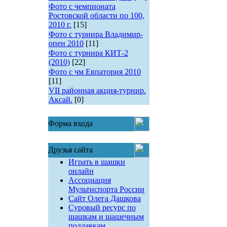
Фото с чемпионата
Ростовской области по 100,
2010 г.
[15]
Фото с турнира Владимир-
опен 2010
[11]
Фото с турнира КИТ-2
(2010)
[22]
Фото с чм Евпатория 2010
[11]
VII районная акция-турнир.
Аксай.
[0]
Форма входа
Друзья сайта
Играть в шашки
онлайн
Ассоциация
Мультиспорта России
Сайт Олега Дашкова
Суровый ресурс по
шашкам и шашечным
поддавкам