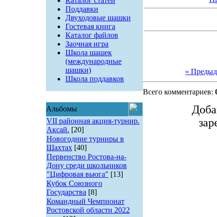
Каталог статей
Поддавки
Двуходовые шашки
Гостевая книга
Каталог файлов
Заочная игра
Школа шашек
(международные
шашки)
« Преды
Школа поддавков
Всего комментариев:
Доба
Альбомы
зар
VII районная акция-турнир.
Аксай.
[20]
Новогодние турниры в
Шахтах
[40]
Первенство Ростова-на-
Дону среди школьников
"Цифровая вьюга"
[13]
Кубок Союзного
Государства
[8]
Командный Чемпионат
Ростовской области 2022