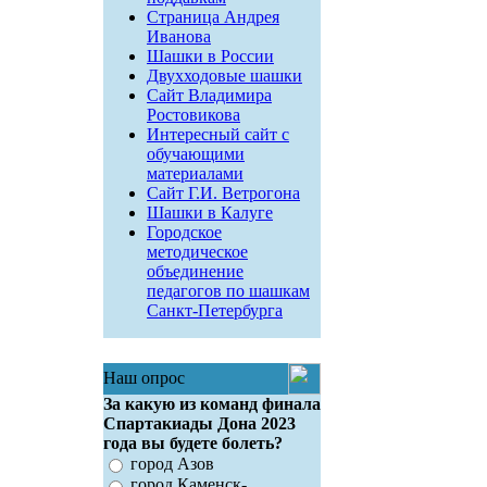
Страница Андрея
Иванова
Шашки в России
Двухходовые шашки
Сайт Владимира
Ростовикова
Интересный сайт с
обучающими
материалами
Сайт Г.И. Ветрогона
Шашки в Калуге
Городское
методическое
объединение
педагогов по шашкам
Санкт-Петербурга
Наш опрос
За какую из команд финала
Спартакиады Дона 2023
года вы будете болеть?
город Азов
город Каменск-