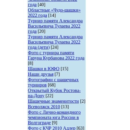
года
[40]
Областные «Чудо-шашки»
2022 года
[14]
Турнир памяти Александра
Васильевича Тулаева 2022
года
[20]
Турнир памяти Александра
Васильевича Тулаева 2022
года (дети)
[24]
Фото с турнира памяти
Гаруна Курбанова 2022 года
[8]
Шашки в ЮФО
[15]
Наши друзья
[7]
Фотографии с шашечных
турниров
[68]
Открытый Кубок Ростова-
на-Дону
[22]
Шашечные знаменитости
[2]
Всеволжск 2010
[13]
Фото с Лично-командного
чемпионата юга России в
Волгограде
[9]
Фото с КЧР 2010 Адлер
[63]