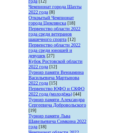
года
[12]
Чемпионат города Шахты
2022 года
[8]
Открытый Чемпионат
города Цимлянска
[18]
Первенство области 2022
года среди ветеранов
шашечного спорта
[12]
Первенство области 2022
года среди юношей и
девушек
[27]
Кубок Ростовской области
2022 года
[12]
Турнир памяти Вениамина
Васильевича Мартынова
2022 года
[15]
Первенство ЮФО и СКФО
2022 года (молодёжь)
[44]
Турнир памяти Александра
Сергеевича Добровольского
[19]
Турнир памяти Льва
Шавельевича Симкина 2022
года
[18]
Чемпионат области 2022