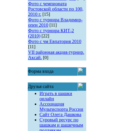
Фото с чемпионата
Ростовской области по 100,
2010 г.
[15]
Фото с турнира Владимир-
опен 2010
[11]
Фото с турнира КИТ-2
(2010)
[22]
Фото с чм Евпатория 2010
[11]
VII районная акция-турнир.
Аксай.
[0]
Форма входа
Друзья сайта
Играть в шашки
онлайн
Ассоциация
Мультиспорта России
Сайт Олега Дашкова
Суровый ресурс по
шашкам и шашечным
поддавкам