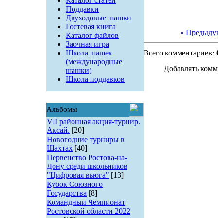
Каталог статей
Поддавки
Двуходовые шашки
Гостевая книга
« Предыду
Каталог файлов
Заочная игра
Школа шашек
Всего комментариев:
(международные
Добавлять комм
шашки)
Школа поддавков
Альбомы
VII районная акция-турнир.
Аксай.
[20]
Новогодние турниры в
Шахтах
[40]
Первенство Ростова-на-
Дону среди школьников
"Цифровая вьюга"
[13]
Кубок Союзного
Государства
[8]
Командный Чемпионат
Ростовской области 2022