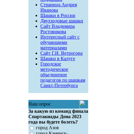
Страница Андрея
Иванова
Шашки в России
Двухходовые шашки
Сайт Владимира
Ростовикова
Интересный сайт с
обучающими
материалами
Сайт Г.И. Ветрогона
Шашки в Калуге
Городское
методическое
объединение
педагогов по шашкам
Санкт-Петербурга
Наш опрос
За какую из команд финала
Спартакиады Дона 2023
года вы будете болеть?
город Азов
город Каменск-