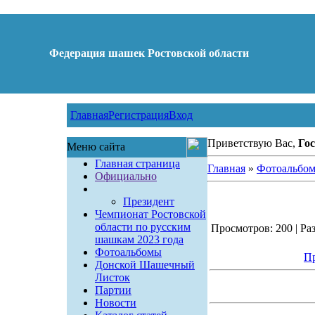
Федерация шашек Ростовской области
Главная
Регистрация
Вход
Приветствую Вас,
Гос
Меню сайта
Главная страница
Главная
»
Фотоальбо
Официально
Президент
Чемпионат Ростовской
области по русским
Просмотров: 200 | Раз
шашкам 2023 года
Фотоальбомы
Пр
Донской Шашечный
Листок
Партии
Новости