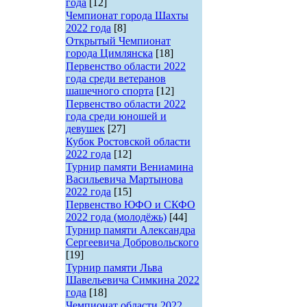
года
[12]
Чемпионат города Шахты
2022 года
[8]
Открытый Чемпионат
города Цимлянска
[18]
Первенство области 2022
года среди ветеранов
шашечного спорта
[12]
Первенство области 2022
года среди юношей и
девушек
[27]
Кубок Ростовской области
2022 года
[12]
Турнир памяти Вениамина
Васильевича Мартынова
2022 года
[15]
Первенство ЮФО и СКФО
2022 года (молодёжь)
[44]
Турнир памяти Александра
Сергеевича Добровольского
[19]
Турнир памяти Льва
Шавельевича Симкина 2022
года
[18]
Чемпионат области 2022