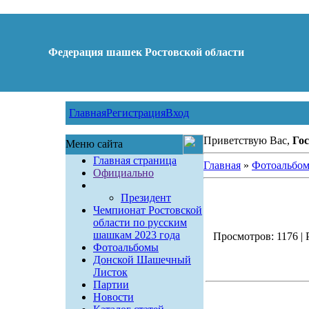
Федерация шашек Ростовской области
Главная
Регистрация
Вход
Приветствую Вас,
Гос
Меню сайта
Главная страница
Главная
»
Фотоальбо
Официально
Президент
Чемпионат Ростовской
области по русским
шашкам 2023 года
Просмотров: 1176 | Р
Фотоальбомы
Донской Шашечный
Листок
Партии
Новости