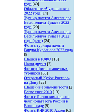
года
[40]
Областные «Чудо-шашки»
2022 года
[14]
Турнир памяти Александра
Васильевича Тулаева 2022
года
[20]
Турнир памяти Александра
Васильевича Тулаева 2022
года (дети)
[24]
Фото с турнира памяти
Гаруна Курбанова 2022 года
[8]
Шашки в ЮФО
[15]
Наши друзья
[7]
Фотографии с шашечных
турниров
[68]
Открытый Кубок Ростова-
на-Дону
[22]
Шашечные знаменитости
[2]
Всеволжск 2010
[13]
Фото с Лично-командного
чемпионата юга России в
Волгограде
[9]
Фото с КЧР 2010 Адлер
[63]