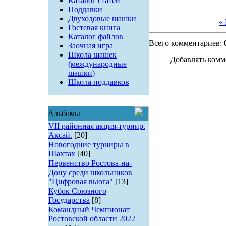
Каталог статей
Поддавки
Двуходовые шашки
«
Гостевая книга
Каталог файлов
Всего комментариев:
Заочная игра
Школа шашек
Добавлять комм
(международные
шашки)
Школа поддавков
Альбомы
VII районная акция-турнир.
Аксай.
[20]
Новогодние турниры в
Шахтах
[40]
Первенство Ростова-на-
Дону среди школьников
"Цифровая вьюга"
[13]
Кубок Союзного
Государства
[8]
Командный Чемпионат
Ростовской области 2022