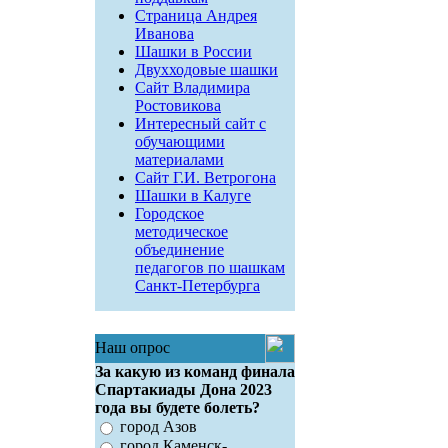
Страница Андрея
Иванова
Шашки в России
Двухходовые шашки
Сайт Владимира
Ростовикова
Интересный сайт с
обучающими
материалами
Сайт Г.И. Ветрогона
Шашки в Калуге
Городское
методическое
объединение
педагогов по шашкам
Санкт-Петербурга
Наш опрос
За какую из команд финала
Спартакиады Дона 2023
года вы будете болеть?
город Азов
город Каменск-