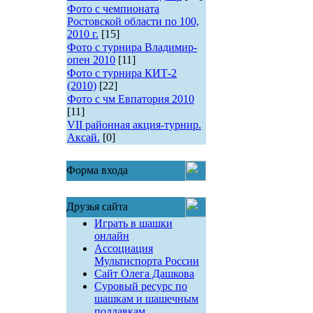
Фото с чемпионата
Ростовской области по 100,
2010 г.
[15]
Фото с турнира Владимир-
опен 2010
[11]
Фото с турнира КИТ-2
(2010)
[22]
Фото с чм Евпатория 2010
[11]
VII районная акция-турнир.
Аксай.
[0]
Форма входа
Друзья сайта
Играть в шашки
онлайн
Ассоциация
Мультиспорта России
Сайт Олега Дашкова
Суровый ресурс по
шашкам и шашечным
поддавкам