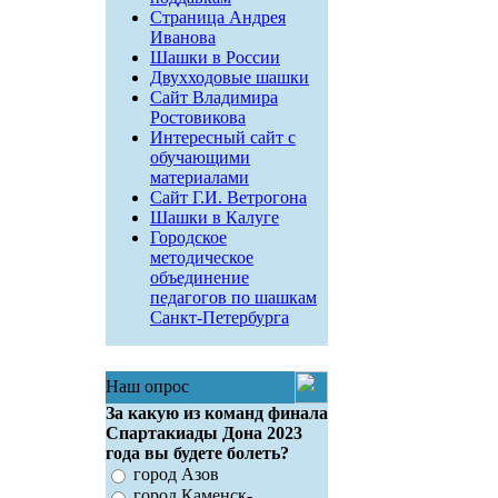
Страница Андрея
Иванова
Шашки в России
Двухходовые шашки
Сайт Владимира
Ростовикова
Интересный сайт с
обучающими
материалами
Сайт Г.И. Ветрогона
Шашки в Калуге
Городское
методическое
объединение
педагогов по шашкам
Санкт-Петербурга
Наш опрос
За какую из команд финала
Спартакиады Дона 2023
года вы будете болеть?
город Азов
город Каменск-