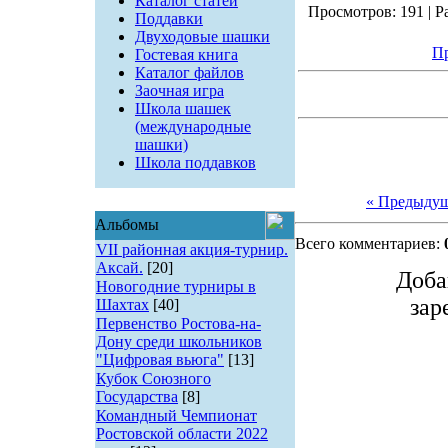
Каталог статей
Просмотров: 191 | Ра
Поддавки
Двуходовые шашки
Пр
Гостевая книга
Каталог файлов
Заочная игра
Школа шашек
(международные
шашки)
Школа поддавков
« Предыду
Альбомы
Всего комментариев:
VII районная акция-турнир.
Аксай.
[20]
Доба
Новогодние турниры в
зар
Шахтах
[40]
Первенство Ростова-на-
Дону среди школьников
"Цифровая вьюга"
[13]
Кубок Союзного
Государства
[8]
Командный Чемпионат
Ростовской области 2022