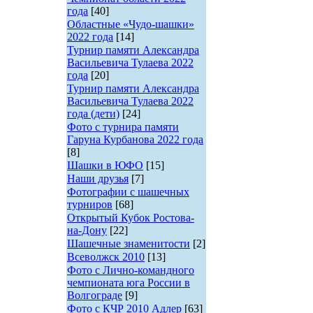
года
[40]
Областные «Чудо-шашки»
2022 года
[14]
Турнир памяти Александра
Васильевича Тулаева 2022
года
[20]
Турнир памяти Александра
Васильевича Тулаева 2022
года (дети)
[24]
Фото с турнира памяти
Гаруна Курбанова 2022 года
[8]
Шашки в ЮФО
[15]
Наши друзья
[7]
Фотографии с шашечных
турниров
[68]
Открытый Кубок Ростова-
на-Дону
[22]
Шашечные знаменитости
[2]
Всеволжск 2010
[13]
Фото с Лично-командного
чемпионата юга России в
Волгограде
[9]
Фото с КЧР 2010 Адлер
[63]