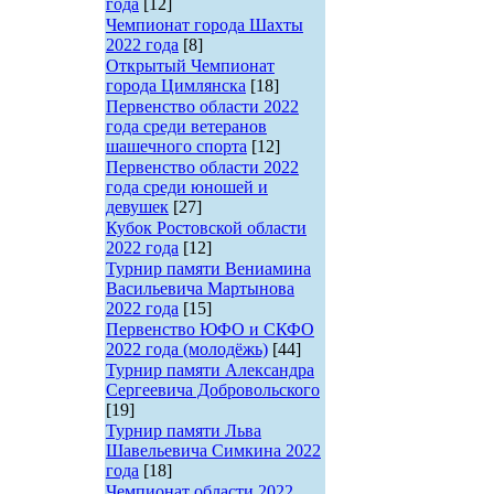
года
[12]
Чемпионат города Шахты
2022 года
[8]
Открытый Чемпионат
города Цимлянска
[18]
Первенство области 2022
года среди ветеранов
шашечного спорта
[12]
Первенство области 2022
года среди юношей и
девушек
[27]
Кубок Ростовской области
2022 года
[12]
Турнир памяти Вениамина
Васильевича Мартынова
2022 года
[15]
Первенство ЮФО и СКФО
2022 года (молодёжь)
[44]
Турнир памяти Александра
Сергеевича Добровольского
[19]
Турнир памяти Льва
Шавельевича Симкина 2022
года
[18]
Чемпионат области 2022