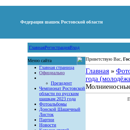
Федерация шашек Ростовской области
Главная
Регистрация
Вход
Приветствую Вас,
Гос
Меню сайта
Главная страница
Главная
»
Фот
Официально
года (молодёж
Президент
Молниеносные
Чемпионат Ростовской
области по русским
шашкам 2023 года
П
Фотоальбомы
Донской Шашечный
Листок
Партии
Новости