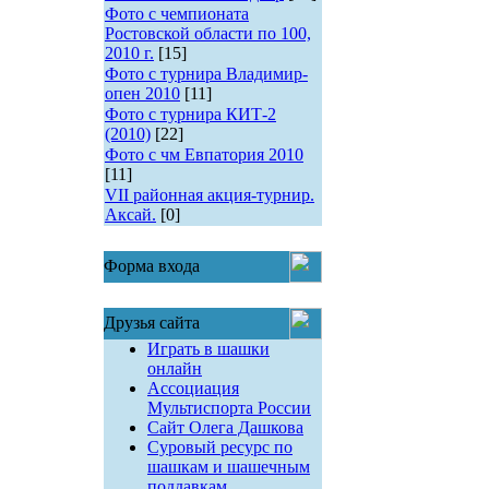
Фото с чемпионата
Ростовской области по 100,
2010 г.
[15]
Фото с турнира Владимир-
опен 2010
[11]
Фото с турнира КИТ-2
(2010)
[22]
Фото с чм Евпатория 2010
[11]
VII районная акция-турнир.
Аксай.
[0]
Форма входа
Друзья сайта
Играть в шашки
онлайн
Ассоциация
Мультиспорта России
Сайт Олега Дашкова
Суровый ресурс по
шашкам и шашечным
поддавкам