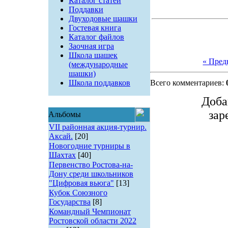
Каталог статей
Поддавки
Двуходовые шашки
Гостевая книга
Каталог файлов
Заочная игра
Школа шашек
« Пре
(международные
шашки)
Школа поддавков
Всего комментариев:
Доба
зар
Альбомы
VII районная акция-турнир.
Аксай.
[20]
Новогодние турниры в
Шахтах
[40]
Первенство Ростова-на-
Дону среди школьников
"Цифровая вьюга"
[13]
Кубок Союзного
Государства
[8]
Командный Чемпионат
Ростовской области 2022