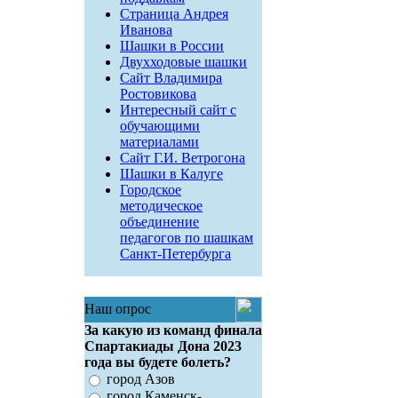
Страница Андрея
Иванова
Шашки в России
Двухходовые шашки
Сайт Владимира
Ростовикова
Интересный сайт с
обучающими
материалами
Сайт Г.И. Ветрогона
Шашки в Калуге
Городское
методическое
объединение
педагогов по шашкам
Санкт-Петербурга
Наш опрос
За какую из команд финала
Спартакиады Дона 2023
года вы будете болеть?
город Азов
город Каменск-