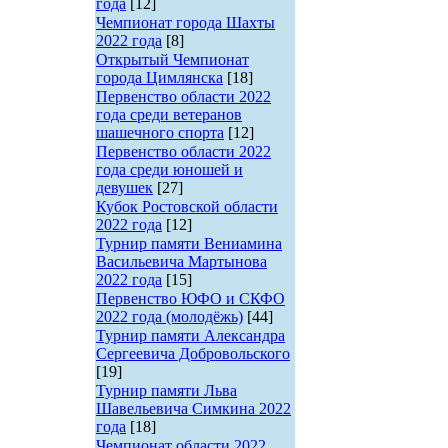
года
[12]
Чемпионат города Шахты
2022 года
[8]
Открытый Чемпионат
города Цимлянска
[18]
Первенство области 2022
года среди ветеранов
шашечного спорта
[12]
Первенство области 2022
года среди юношей и
девушек
[27]
Кубок Ростовской области
2022 года
[12]
Турнир памяти Вениамина
Васильевича Мартынова
2022 года
[15]
Первенство ЮФО и СКФО
2022 года (молодёжь)
[44]
Турнир памяти Александра
Сергеевича Добровольского
[19]
Турнир памяти Льва
Шавельевича Симкина 2022
года
[18]
Чемпионат области 2022