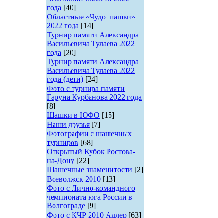
года
[40]
Областные «Чудо-шашки»
2022 года
[14]
Турнир памяти Александра
Васильевича Тулаева 2022
года
[20]
Турнир памяти Александра
Васильевича Тулаева 2022
года (дети)
[24]
Фото с турнира памяти
Гаруна Курбанова 2022 года
[8]
Шашки в ЮФО
[15]
Наши друзья
[7]
Фотографии с шашечных
турниров
[68]
Открытый Кубок Ростова-
на-Дону
[22]
Шашечные знаменитости
[2]
Всеволжск 2010
[13]
Фото с Лично-командного
чемпионата юга России в
Волгограде
[9]
Фото с КЧР 2010 Адлер
[63]