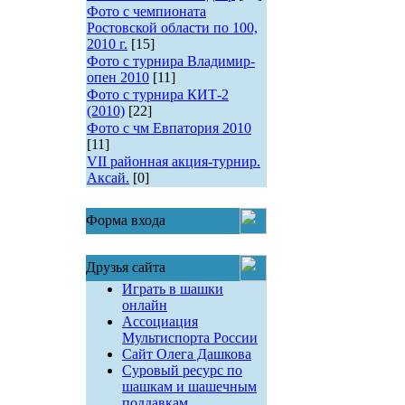
Фото с чемпионата
Ростовской области по 100,
2010 г.
[15]
Фото с турнира Владимир-
опен 2010
[11]
Фото с турнира КИТ-2
(2010)
[22]
Фото с чм Евпатория 2010
[11]
VII районная акция-турнир.
Аксай.
[0]
Форма входа
Друзья сайта
Играть в шашки
онлайн
Ассоциация
Мультиспорта России
Сайт Олега Дашкова
Суровый ресурс по
шашкам и шашечным
поддавкам