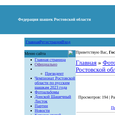
Федерация шашек Ростовской области
Главная
Регистрация
Вход
Приветствую Вас,
Гос
Меню сайта
Главная страница
Главная
»
Фот
Официально
Ростовской обл
Президент
Чемпионат Ростовской
области по русским
шашкам 2023 года
Фотоальбомы
Донской Шашечный
Просмотров: 194 | Ра
Листок
Партии
Пр
Новости