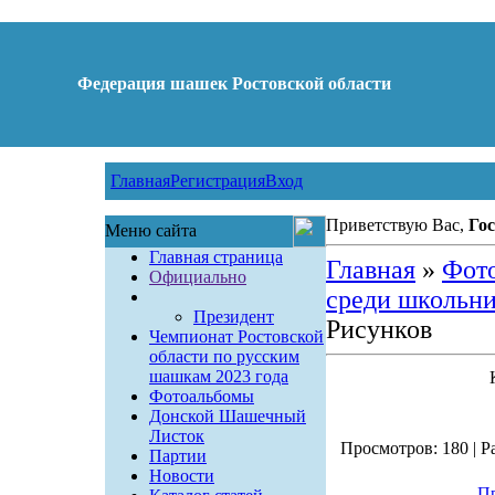
Федерация шашек Ростовской области
Главная
Регистрация
Вход
Приветствую Вас,
Гос
Меню сайта
Главная страница
Главная
»
Фот
Официально
среди школьни
Президент
Рисунков
Чемпионат Ростовской
области по русским
шашкам 2023 года
Фотоальбомы
Донской Шашечный
Листок
Просмотров: 180 | Ра
Партии
Новости
Пр