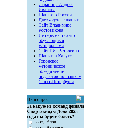
Страница Андрея
Иванова
Шашки в России
Двухходовые шашки
Сайт Владимира
Ростовикова
Интересный сайт с
обучающими
материалами
Сайт Г.И. Ветрогона
Шашки в Калуге
Городское
методическое
объединение
педагогов по шашкам
Санкт-Петербурга
Наш опрос
За какую из команд финала
Спартакиады Дона 2023
года вы будете болеть?
город Азов
город Каменск-