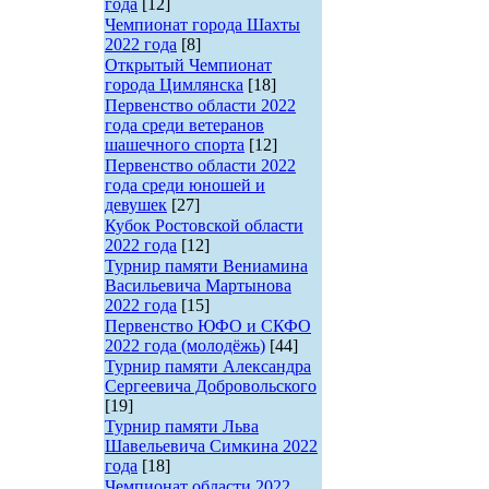
года
[12]
Чемпионат города Шахты
2022 года
[8]
Открытый Чемпионат
города Цимлянска
[18]
Первенство области 2022
года среди ветеранов
шашечного спорта
[12]
Первенство области 2022
года среди юношей и
девушек
[27]
Кубок Ростовской области
2022 года
[12]
Турнир памяти Вениамина
Васильевича Мартынова
2022 года
[15]
Первенство ЮФО и СКФО
2022 года (молодёжь)
[44]
Турнир памяти Александра
Сергеевича Добровольского
[19]
Турнир памяти Льва
Шавельевича Симкина 2022
года
[18]
Чемпионат области 2022