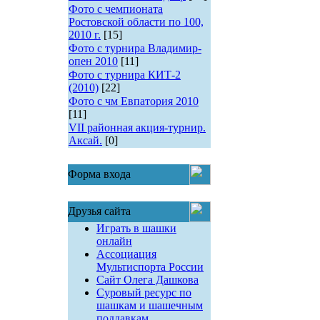
Фото с чемпионата
Ростовской области по 100,
2010 г.
[15]
Фото с турнира Владимир-
опен 2010
[11]
Фото с турнира КИТ-2
(2010)
[22]
Фото с чм Евпатория 2010
[11]
VII районная акция-турнир.
Аксай.
[0]
Форма входа
Друзья сайта
Играть в шашки
онлайн
Ассоциация
Мультиспорта России
Сайт Олега Дашкова
Суровый ресурс по
шашкам и шашечным
поддавкам