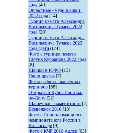
года
[40]
Областные «Чудо-шашки»
2022 года
[14]
Турнир памяти Александра
Васильевича Тулаева 2022
года
[20]
Турнир памяти Александра
Васильевича Тулаева 2022
года (дети)
[24]
Фото с турнира памяти
Гаруна Курбанова 2022 года
[8]
Шашки в ЮФО
[15]
Наши друзья
[7]
Фотографии с шашечных
турниров
[68]
Открытый Кубок Ростова-
на-Дону
[22]
Шашечные знаменитости
[2]
Всеволжск 2010
[13]
Фото с Лично-командного
чемпионата юга России в
Волгограде
[9]
Фото с КЧР 2010 Адлер
[63]