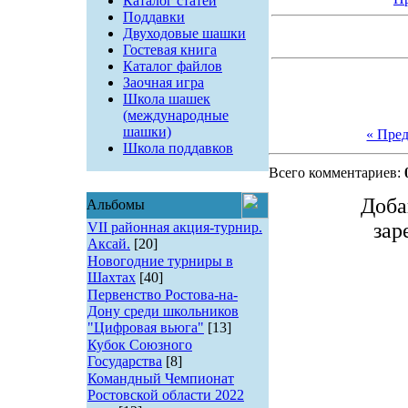
Каталог статей
Поддавки
Двуходовые шашки
Гостевая книга
Каталог файлов
Заочная игра
Школа шашек
(международные
шашки)
« Пре
Школа поддавков
Всего комментариев:
Доба
Альбомы
зар
VII районная акция-турнир.
Аксай.
[20]
Новогодние турниры в
Шахтах
[40]
Первенство Ростова-на-
Дону среди школьников
"Цифровая вьюга"
[13]
Кубок Союзного
Государства
[8]
Командный Чемпионат
Ростовской области 2022