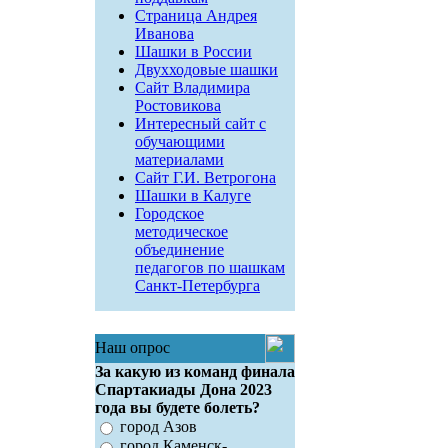
Страница Андрея
Иванова
Шашки в России
Двухходовые шашки
Сайт Владимира
Ростовикова
Интересный сайт с
обучающими
материалами
Сайт Г.И. Ветрогона
Шашки в Калуге
Городское
методическое
объединение
педагогов по шашкам
Санкт-Петербурга
Наш опрос
За какую из команд финала
Спартакиады Дона 2023
года вы будете болеть?
город Азов
город Каменск-