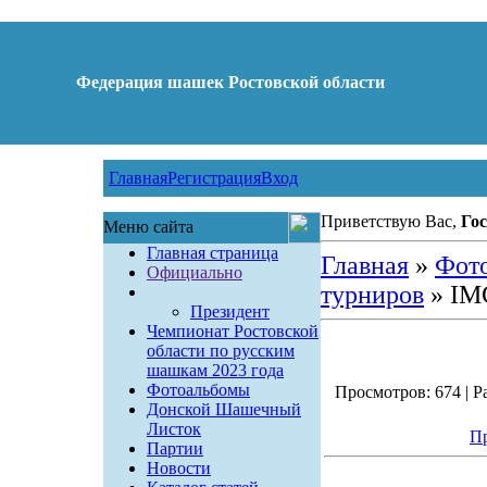
Федерация шашек Ростовской области
Главная
Регистрация
Вход
Приветствую Вас,
Гос
Меню сайта
Главная страница
Главная
»
Фот
Официально
турниров
» IM
Президент
Чемпионат Ростовской
области по русским
шашкам 2023 года
Фотоальбомы
Просмотров: 674 | Ра
Донской Шашечный
Листок
Пр
Партии
Новости