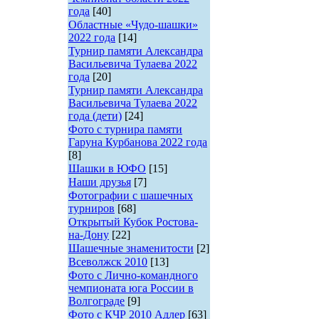
года
[40]
Областные «Чудо-шашки»
2022 года
[14]
Турнир памяти Александра
Васильевича Тулаева 2022
года
[20]
Турнир памяти Александра
Васильевича Тулаева 2022
года (дети)
[24]
Фото с турнира памяти
Гаруна Курбанова 2022 года
[8]
Шашки в ЮФО
[15]
Наши друзья
[7]
Фотографии с шашечных
турниров
[68]
Открытый Кубок Ростова-
на-Дону
[22]
Шашечные знаменитости
[2]
Всеволжск 2010
[13]
Фото с Лично-командного
чемпионата юга России в
Волгограде
[9]
Фото с КЧР 2010 Адлер
[63]