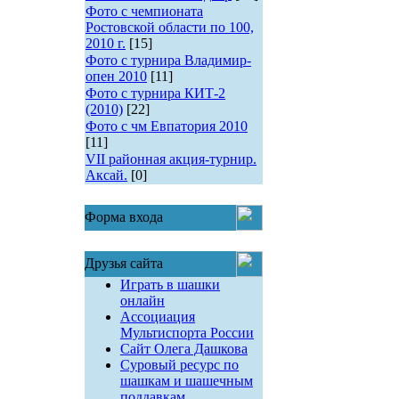
Фото с чемпионата
Ростовской области по 100,
2010 г.
[15]
Фото с турнира Владимир-
опен 2010
[11]
Фото с турнира КИТ-2
(2010)
[22]
Фото с чм Евпатория 2010
[11]
VII районная акция-турнир.
Аксай.
[0]
Форма входа
Друзья сайта
Играть в шашки
онлайн
Ассоциация
Мультиспорта России
Сайт Олега Дашкова
Суровый ресурс по
шашкам и шашечным
поддавкам