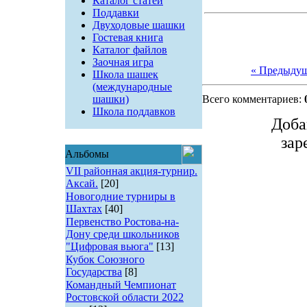
Каталог статей
Поддавки
Двуходовые шашки
Гостевая книга
Каталог файлов
Заочная игра
« Предыду
Школа шашек
(международные
шашки)
Всего комментариев:
Школа поддавков
Доба
зар
Альбомы
VII районная акция-турнир.
Аксай.
[20]
Новогодние турниры в
Шахтах
[40]
Первенство Ростова-на-
Дону среди школьников
"Цифровая вьюга"
[13]
Кубок Союзного
Государства
[8]
Командный Чемпионат
Ростовской области 2022