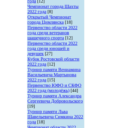
года
[12]
Чемпионат города Шахты
2022 года
[8]
Открытый Чемпионат
города Цимлянска
[18]
Первенство области 2022
года среди ветеранов
шашечного спорта
[12]
Первенство области 2022
года среди юношей и
девушек
[27]
Кубок Ростовской области
2022 года
[12]
Турнир памяти Вениамина
Васильевича Мартынова
2022 года
[15]
Первенство ЮФО и СКФО
2022 года (молодёжь)
[44]
Турнир памяти Александра
Сергеевича Добровольского
[19]
Турнир памяти Льва
Шавельевича Симкина 2022
года
[18]
Чемпионат области 2022