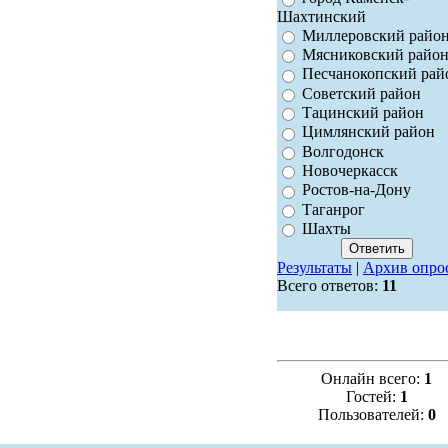
Шахтинский
Миллеровский райо
Мясниковский райо
Песчанокопский рай
Советский район
Тацинский район
Цимлянский район
Волгодонск
Новочеркасск
Ростов-на-Дону
Таганрог
Шахты
Результаты
|
Архив опро
Всего ответов:
11
Онлайн всего:
1
Гостей:
1
Пользователей:
0