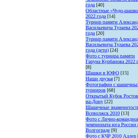
года
[40]
Областные «Чудо-шашк
2022 года
[14]
Турнир памяти Алексан
Васильевича Тулаева 20
года
[20]
Турнир памяти Алексан
Васильевича Тулаева 20
года (дети)
[24]
Фото с турнира памяти
Гаруна Курбанова 2022 
[8]
Шашки в ЮФО
[15]
Наши друзья
[7]
Фотографии с шашечны
турниров
[68]
Открытый Кубок Ростов
на-Дону
[22]
Шашечные знаменитост
Всеволжск 2010
[13]
Фото с Лично-командно
чемпионата юга России 
Волгограде
[9]
Фото с КЧР 2010 Адлер