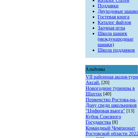
Каталог статей
Поддавки
Двуходовые шашк
Гостевая книга
Каталог файлов
Заочная игра
Школа шашек
(международные
шашки)
Школа поддавков
Альбомы
VII районная акция-турн
Аксай.
[20]
Новогодние турниры в
Шахтах
[40]
Первенство Ростова-на-
Дону среди школьников
"Цифровая вьюга"
[13]
Кубок Союзного
Государства
[8]
Командный Чемпионат
Ростовской области 202