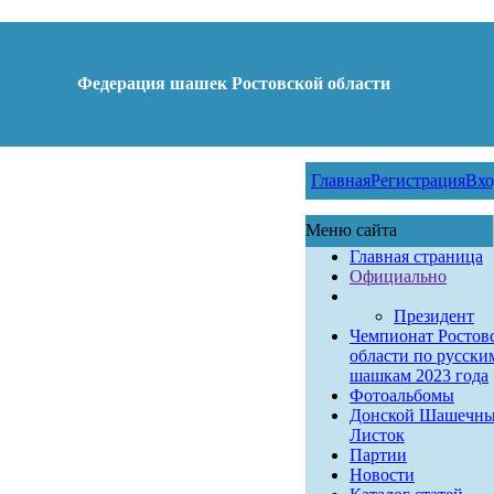
Федерация шашек Ростовской области
Главная
Регистрация
Вхо
Меню сайта
Главная страница
Официально
Президент
Чемпионат Ростов
области по русски
шашкам 2023 года
Фотоальбомы
Донской Шашечн
Листок
Партии
Новости