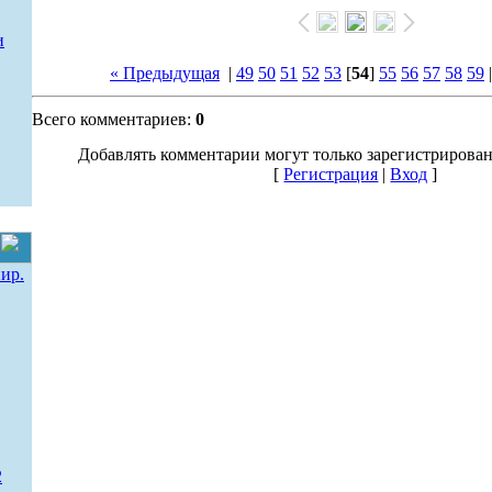
и
« Предыдущая
|
49
50
51
52
53
[
54
]
55
56
57
58
59
Всего комментариев:
0
Добавлять комментарии могут только зарегистрирова
[
Регистрация
|
Вход
]
ир.
2