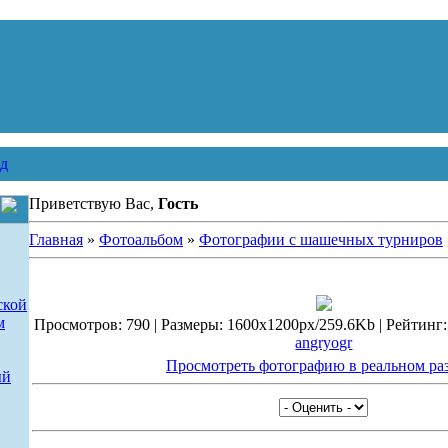
д
Приветствую Вас,
Гость
Главная
»
Фотоальбом
»
Фотографии с шашечных турниров
ской
м
Просмотров: 790 | Размеры: 1600x1200px/259.6Kb | Рейтинг: 5
angryogr
Просмотреть фотографию в реальном ра
ый