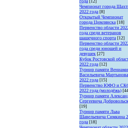
года
[12]
Чемпионат города Шах
2022 года
[8]
Открытый Чемпионат
города Цимлянска
[18]
Первенство области 202
года среди ветеранов
шашечного спорта
[12]
Первенство области 202
года среди юношей и
девушек
[27]
Кубок Ростовской облас
2022 года
[12]
Турнир памяти Вениами
Васильевича Мартынов
2022 года
[15]
Первенство ЮФО и С
2022 года (молодёжь)
[4
Турнир памяти Алексан
Сергеевича Добровольс
[19]
Турнир памяти Льва
Шавельевича Симкина 
года
[18]
Чемпионат области 2022