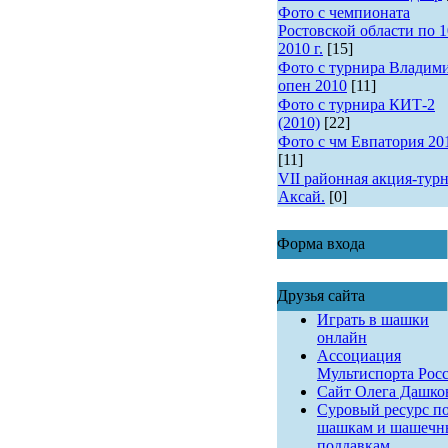
Фото с чемпионата
Ростовской области по 1
2010 г.
[15]
Фото с турнира Владим
опен 2010
[11]
Фото с турнира КИТ-2
(2010)
[22]
Фото с чм Евпатория 20
[11]
VII районная акция-турн
Аксай.
[0]
Форма входа
Друзья сайта
Играть в шашки
онлайн
Ассоциация
Мультиспорта Рос
Сайт Олега Дашко
Суровый ресурс п
шашкам и шашеч
поддавкам