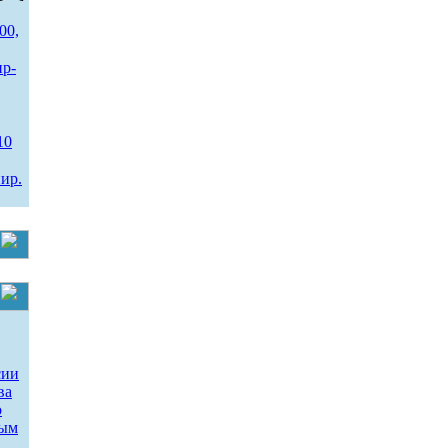
00,
ир-
10
ир.
сии
ва
о
ным