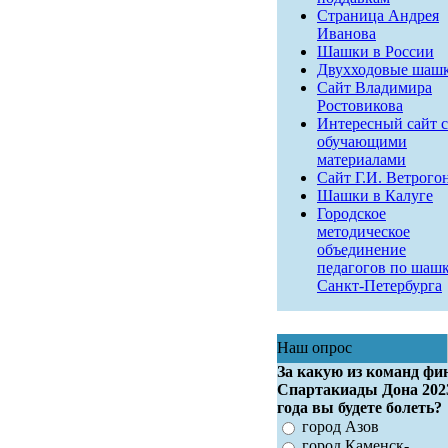
Страница Андрея
Иванова
Шашки в России
Двухходовые шаш
Сайт Владимира
Ростовикова
Интересный сайт с
обучающими
материалами
Сайт Г.И. Ветрого
Шашки в Калуге
Городское
методическое
объединение
педагогов по шаш
Санкт-Петербурга
Наш опрос
За какую из команд фи
Спартакиады Дона 202
года вы будете болеть?
город Азов
город Каменск-