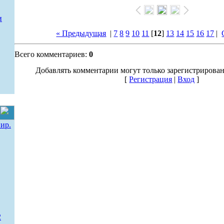
и
« Предыдущая
|
7
8
9
10
11
[
12
]
13
14
15
16
17
|
Всего комментариев:
0
Добавлять комментарии могут только зарегистрирова
[
Регистрация
|
Вход
]
ир.
2