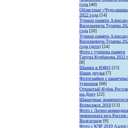
года
[40]
Областные «Чудо-шашк
2022 года
[14]
Турнир памяти Алексан
Васильевича Тулаева 20
года
[20]
Турнир памяти Алексан
Васильевича Тулаева 20
года (дети)
[24]
Фото с турнира памяти
Гаруна Курбанова 2022 
[8]
Шашки в ЮФО
[15]
Наши друзья
[7]
Фотографии с шашечны
турниров
[68]
Открытый Кубок Ростов
на-Дону
[22]
Шашечные знаменитост
Всеволжск 2010
[13]
Фото с Лично-командно
чемпионата юга России 
Волгограде
[9]
Фото с КЧР 2010 Адлер