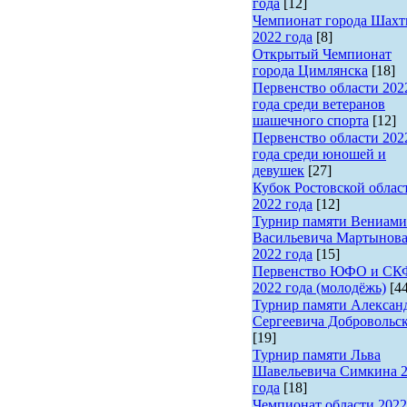
года
[12]
Чемпионат города Шах
2022 года
[8]
Открытый Чемпионат
города Цимлянска
[18]
Первенство области 202
года среди ветеранов
шашечного спорта
[12]
Первенство области 202
года среди юношей и
девушек
[27]
Кубок Ростовской облас
2022 года
[12]
Турнир памяти Вениами
Васильевича Мартынов
2022 года
[15]
Первенство ЮФО и С
2022 года (молодёжь)
[4
Турнир памяти Алексан
Сергеевича Добровольс
[19]
Турнир памяти Льва
Шавельевича Симкина 
года
[18]
Чемпионат области 2022