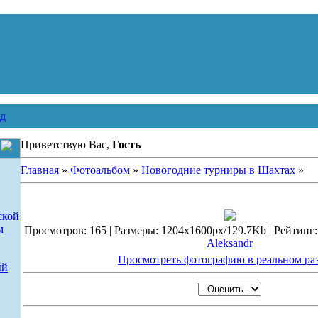
д
Приветствую Вас,
Гость
Главная
»
Фотоальбом
»
Новогодние турниры в Шахтах
»
ской
м
Просмотров: 165 | Размеры: 1204x1600px/129.7Kb | Рейтинг: 0
Aleksandr
Просмотреть фотографию в реальном ра
ый