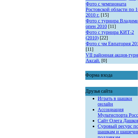
Фото с чемпионата
Ростовской области по 1
2010 г.
[15]
Фото с турнира Владим
опен 2010
[11]
Фото с турнира КИТ-2
(2010)
[22]
Фото с чм Евпатория 20
[11]
VII районная акция-турн
Аксай.
[0]
Форма входа
Друзья сайта
Играть в шашки
онлайн
Ассоциация
Мультиспорта Рос
Сайт Олега Дашко
Суровый ресурс п
шашкам и шашеч
поддавкам