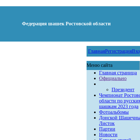
Федерация шашек Ростовской области
Главная
Регистрация
Вхо
Меню сайта
Главная страница
Официально
Президент
Чемпионат Ростов
области по русски
шашкам 2023 года
Фотоальбомы
Донской Шашечн
Листок
Партии
Новости