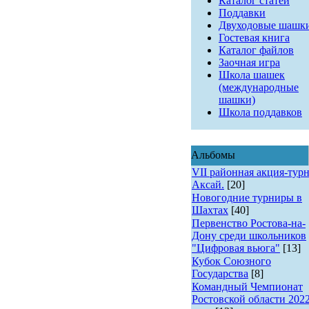
Каталог статей
Поддавки
Двуходовые шашк
Гостевая книга
Каталог файлов
Заочная игра
Школа шашек
(международные
шашки)
Школа поддавков
Альбомы
VII районная акция-турн
Аксай.
[20]
Новогодние турниры в
Шахтах
[40]
Первенство Ростова-на-
Дону среди школьников
"Цифровая вьюга"
[13]
Кубок Союзного
Государства
[8]
Командный Чемпионат
Ростовской области 202