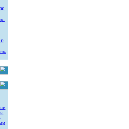
00,
ир-
10
ир.
сии
ва
о
ным