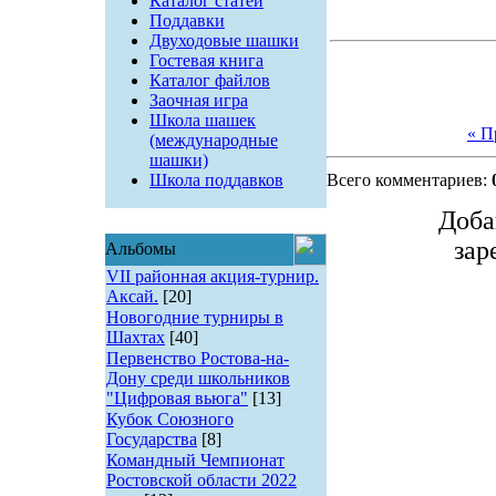
Каталог статей
Поддавки
Двуходовые шашки
Гостевая книга
Каталог файлов
Заочная игра
Школа шашек
« П
(международные
шашки)
Школа поддавков
Всего комментариев:
Доба
зар
Альбомы
VII районная акция-турнир.
Аксай.
[20]
Новогодние турниры в
Шахтах
[40]
Первенство Ростова-на-
Дону среди школьников
"Цифровая вьюга"
[13]
Кубок Союзного
Государства
[8]
Командный Чемпионат
Ростовской области 2022