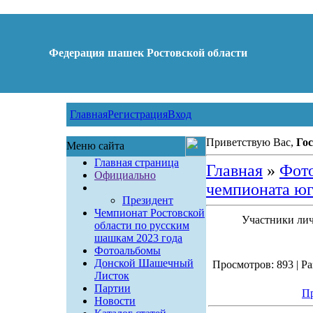
Федерация шашек Ростовской области
Главная
Регистрация
Вход
Приветствую Вас,
Гос
Меню сайта
Главная страница
Главная
»
Фот
Официально
чемпионата юг
Президент
Чемпионат Ростовской
Участники ли
области по русским
шашкам 2023 года
Фотоальбомы
Донской Шашечный
Просмотров: 893 | Ра
Листок
Партии
Пр
Новости