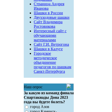
Страница Андрея
Иванова
Шашки в России
Двухходовые шашки
Сайт Владимира
Ростовикова
Интересный сайт с
обучающими
материалами
Сайт Г.И. Ветрогона
Шашки в Калуге
Городское
методическое
объединение
педагогов по шашкам
Санкт-Петербурга
Наш опрос
За какую из команд финала
Спартакиады Дона 2023
года вы будете болеть?
город Азов
город Каменск-