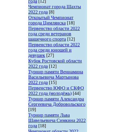
года
[12]
Чемпионат города Шахты
2022 года
[8]
Открытый Чемпионат
города Цимлянска
[18]
Первенство области 2022
года среди ветеранов
шашечного спорта
[12]
Первенство области 2022
года среди юношей и
девушек
[27]
Кубок Ростовской области
2022 года
[12]
Турнир памяти Вениамина
Васильевича Мартынова
2022 года
[15]
Первенство ЮФО и СКФО
2022 года (молодёжь)
[44]
Турнир памяти Александра
Сергеевича Добровольского
[19]
Турнир памяти Льва
Шавельевича Симкина 2022
года
[18]
Чемпионат области 2022