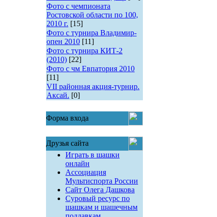
Фото с чемпионата
Ростовской области по 100,
2010 г.
[15]
Фото с турнира Владимир-
опен 2010
[11]
Фото с турнира КИТ-2
(2010)
[22]
Фото с чм Евпатория 2010
[11]
VII районная акция-турнир.
Аксай.
[0]
Форма входа
Друзья сайта
Играть в шашки
онлайн
Ассоциация
Мультиспорта России
Сайт Олега Дашкова
Суровый ресурс по
шашкам и шашечным
поддавкам