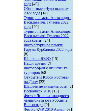
года
[40]
Областные «Чудо-шашки»
2022 года
[14]
Турнир памяти Александра
Васильевича Тулаева 2022
года
[20]
Турнир памяти Александра
Васильевича Тулаева 2022
года (дети)
[24]
Фото с турнира памяти
Гаруна Курбанова 2022 года
[8]
Шашки в ЮФО
[15]
Наши друзья
[7]
Фотографии с шашечных
турниров
[68]
Открытый Кубок Ростова-
на-Дону
[22]
Шашечные знаменитости
[2]
Всеволжск 2010
[13]
Фото с Лично-командного
чемпионата юга России в
Волгограде
[9]
Фото с КЧР 2010 Адлер
[63]