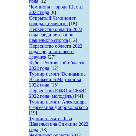
года
[12]
Чемпионат города Шахты
2022 года
[8]
Открытый Чемпионат
города Цимлянска
[18]
Первенство области 2022
года среди ветеранов
шашечного спорта
[12]
Первенство области 2022
года среди юношей и
девушек
[27]
Кубок Ростовской области
2022 года
[12]
Турнир памяти Вениамина
Васильевича Мартынова
2022 года
[15]
Первенство ЮФО и СКФО
2022 года (молодёжь)
[44]
Турнир памяти Александра
Сергеевича Добровольского
[19]
Турнир памяти Льва
Шавельевича Симкина 2022
года
[18]
Чемпионат области 2022