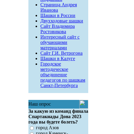
Страница Андрея
Иванова
Шашки в России
Двухходовые шашки
Сайт Владимира
Ростовикова
Интересный сайт с
обучающими
материалами
Сайт Г.И. Ветрогона
Шашки в Калуге
Городское
методическое
объединение
педагогов по шашкам
Санкт-Петербурга
Наш опрос
За какую из команд финала
Спартакиады Дона 2023
года вы будете болеть?
город Азов
город Каменск-