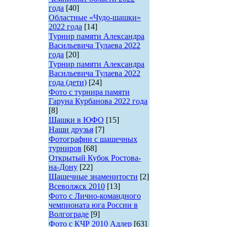
года
[40]
Областные «Чудо-шашки»
2022 года
[14]
Турнир памяти Александра
Васильевича Тулаева 2022
года
[20]
Турнир памяти Александра
Васильевича Тулаева 2022
года (дети)
[24]
Фото с турнира памяти
Гаруна Курбанова 2022 года
[8]
Шашки в ЮФО
[15]
Наши друзья
[7]
Фотографии с шашечных
турниров
[68]
Открытый Кубок Ростова-
на-Дону
[22]
Шашечные знаменитости
[2]
Всеволжск 2010
[13]
Фото с Лично-командного
чемпионата юга России в
Волгограде
[9]
Фото с КЧР 2010 Адлер
[63]