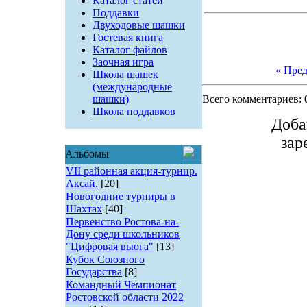
Каталог статей
Поддавки
Двуходовые шашки
Гостевая книга
Каталог файлов
Заочная игра
« Пре
Школа шашек
(международные
шашки)
Всего комментариев:
Школа поддавков
Доба
зар
Альбомы
VII районная акция-турнир.
Аксай.
[20]
Новогодние турниры в
Шахтах
[40]
Первенство Ростова-на-
Дону среди школьников
"Цифровая вьюга"
[13]
Кубок Союзного
Государства
[8]
Командный Чемпионат
Ростовской области 2022