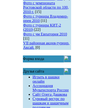
Фото с чемпионата
Ростовской области по 100,
2010 г.
[15]
Фото с турнира Владимир-
опен 2010
[11]
Фото с турнира КИТ-2
(2010)
[22]
Фото с чм Евпатория 2010
[11]
VII районная акция-турнир.
Аксай.
[0]
Форма входа
Друзья сайта
Играть в шашки
онлайн
Ассоциация
Мультиспорта России
Сайт Олега Дашкова
Суровый ресурс по
шашкам и шашечным
поддавкам