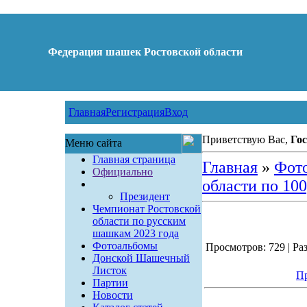
Федерация шашек Ростовской области
Главная
Регистрация
Вход
Приветствую Вас,
Гос
Меню сайта
Главная страница
Главная
»
Фот
Официально
области по 100,
Президент
Чемпионат Ростовской
области по русским
шашкам 2023 года
Фотоальбомы
Просмотров: 729 | Раз
Донской Шашечный
Листок
Пр
Партии
Новости