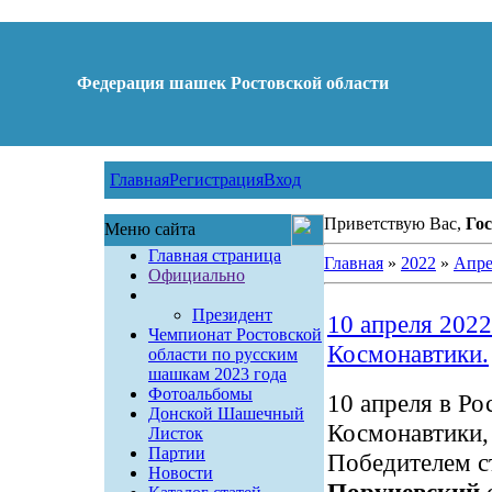
Федерация шашек Ростовской области
Главная
Регистрация
Вход
Приветствую Вас,
Гос
Меню сайта
Главная страница
Главная
»
2022
»
Апре
Официально
Президент
10 апреля 2022
Чемпионат Ростовской
Космонавтики.
области по русским
шашкам 2023 года
Фотоальбомы
10 апреля в Ро
Донской Шашечный
Космонавтики,
Листок
Партии
Победителем с
Новости