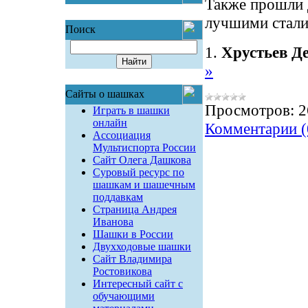
Также прошли 
лучшими стали
Поиск
1.
Хрустьев Д
»
Сайты о шашках
Просмотров:
2
Играть в шашки
онлайн
Комментарии (
Ассоциация
Мультиспорта России
Сайт Олега Дашкова
Суровый ресурс по
шашкам и шашечным
поддавкам
Страница Андрея
Иванова
Шашки в России
Двухходовые шашки
Сайт Владимира
Ростовикова
Интересный сайт с
обучающими