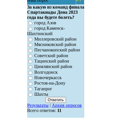
Наш опрос
За какую из команд финала
Спартакиады Дона 2023
года вы будете болеть?
город Азов
город Каменск-
Шахтинский
Миллеровский район
Мясниковский район
Песчанокопский район
Советский район
Тацинский район
Цимлянский район
Волгодонск
Новочеркасск
Ростов-на-Дону
Таганрог
Шахты
Результаты
|
Архив опросов
Всего ответов:
11