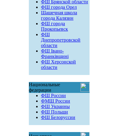
ФШ Брянской области
ФШ города Орел
Шашечная школа
города Калязин
ФШ города
Прокопьевск
ФШ
Днепропетровской
области
ФШ Івано-
Франківщині
ФШ Херсонской
области
Национальные
федерации
ФШ России
ФМШ России
ФШ Украины
ФШ Польши
ФШ Белоруссии