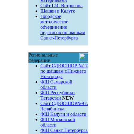
материалами
Сайт Г.И. Ветрогона
Шашки в Калуге
Городское
методическое
объединение
педагогов по шашкам
Санкт-Петербурга
Региональные
федерации
Сайт СДЮСШОР №17
по шашкам г.Нижнего
Новгорода
ФШ Самарской
области
ФШ Республики
Татарстан
NEW
Сайт СДЮСШОР№9 г.
Челябинска.
ФШ Калуги и области
ФШ Московской
области
ФШ Санкт-Петербурга