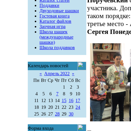
Поручевский
с
Каталог статей
Поддавки
участника. До
Двуходовые шашки
таком порядке:
Гостевая книга
Каталог файлов
третье место -
Заочная игра
Сергея Понед
Школа шашек
(международные
шашки)
Школа поддавков
Календарь новостей
«
Апрель 2022
»
Пн
Вт
Ср
Чт
Пт
Сб
Вс
1
2
3
4
5
6
7
8
9
10
11
12
13
14
15
16
17
18
19
20
21
22
23
24
25
26
27
28
29
30
Форма входа