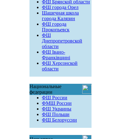
ФШ Брянской области
ФШ города Орел
Шашечная школа
города Калязин
ФШ города
Прокопьевск
ФШ
Днепропетровской
области
ФШ Івано-
Франківщині
ФШ Херсонской
области
Национальные
федерации
ФШ России
ФМШ России
ФШ Украины
ФШ Польши
ФШ Белоруссии