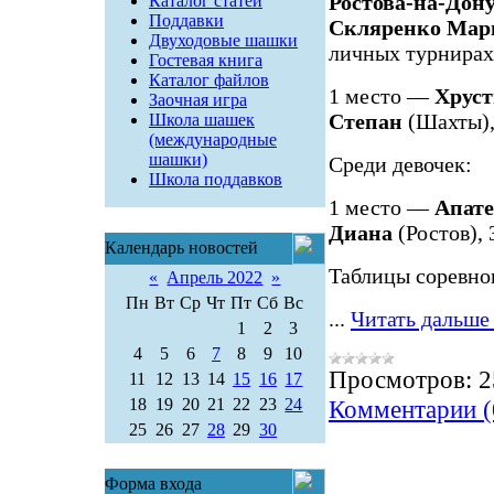
Ростова-на-Дон
Каталог статей
Поддавки
Скляренко Марг
Двуходовые шашки
личных турнирах
Гостевая книга
Каталог файлов
1 место —
Хруст
Заочная игра
Степан
(Шахты)
Школа шашек
(международные
шашки)
Среди девочек:
Школа поддавков
1 место —
Апат
Диана
(Ростов),
Календарь новостей
Таблицы соревно
«
Апрель 2022
»
Пн
Вт
Ср
Чт
Пт
Сб
Вс
...
Читать дальше
1
2
3
4
5
6
7
8
9
10
Просмотров:
2
11
12
13
14
15
16
17
18
19
20
21
22
23
24
Комментарии (
25
26
27
28
29
30
Форма входа