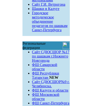
материалами
Сайт Г.И. Ветрогона
Шашки в Калуге
Городское
методическое
объединение
педагогов по шашкам
Санкт-Петербурга
Региональные
федерации
Сайт СДЮСШОР №17
по шашкам г.Нижнего
Новгорода
ФШ Самарской
области
ФШ Республики
Татарстан
NEW
Сайт СДЮСШОР№9 г.
Челябинска.
ФШ Калуги и области
ФШ Московской
области
ФШ Санкт-Петербурга