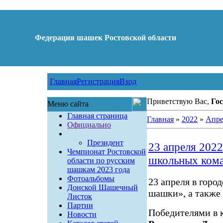
Федерация шашек Ростовской области
Главная
Регистрация
Вход
Приветствую Вас,
Гос
Меню сайта
Главная страница
Главная
»
2022
»
Апре
Официально
Президент
23 апреля 202
Чемпионат Ростовской
школьных ком
области по русским
шашкам 2023 года
Фотоальбомы
23 апреля в гор
Донской Шашечный
шашки», а также 
Листок
Партии
Победителями в 
Новости