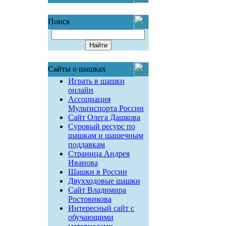
Поиск
Сайты о шашках
Играть в шашки
онлайн
Ассоциация
Мультиспорта России
Сайт Олега Дашкова
Суровый ресурс по
шашкам и шашечным
поддавкам
Страница Андрея
Иванова
Шашки в России
Двухходовые шашки
Сайт Владимира
Ростовикова
Интересный сайт с
обучающими