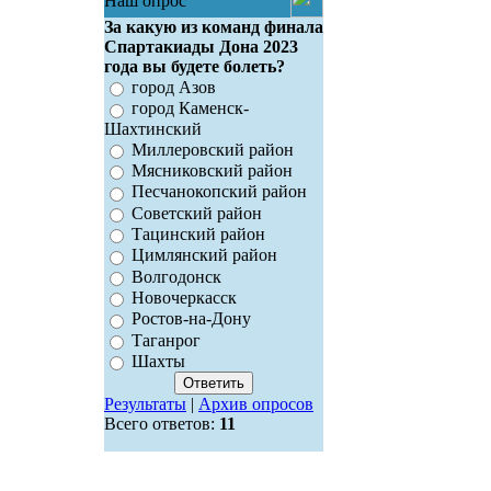
Наш опрос
За какую из команд финала
Спартакиады Дона 2023
года вы будете болеть?
город Азов
город Каменск-
Шахтинский
Миллеровский район
Мясниковский район
Песчанокопский район
Советский район
Тацинский район
Цимлянский район
Волгодонск
Новочеркасск
Ростов-на-Дону
Таганрог
Шахты
Результаты
|
Архив опросов
Всего ответов:
11