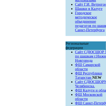
материалами
Сайт Г.И. Ветрого
Шашки в Калуге
Городское
методическое
объединение
педагогов по шаш
Санкт-Петербурга
Региональные
федерации
Сайт СДЮСШОР 
по шашкам г.Нижн
Новгорода
ФШ Самарской
области
ФШ Республики
Татарстан
NEW
Сайт СДЮСШОР№9
Челябинска.
ФШ Калуги и обла
ФШ Московской
области
ФШ Санкт-Петерб