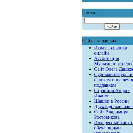
Поиск
Сайты о шашках
Играть в шашки
онлайн
Ассоциация
Мультиспорта Рос
Сайт Олега Дашко
Суровый ресурс п
шашкам и шашеч
поддавкам
Страница Андрея
Иванова
Шашки в России
Двухходовые шаш
Сайт Владимира
Ростовикова
Интересный сайт с
обучающими