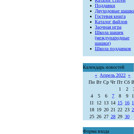
Каталог статей
Поддавки
Двуходовые шашк
Гостевая книга
Каталог файлов
Заочная игра
Школа шашек
(международные
шашки)
Школа поддавков
Календарь новостей
«
Апрель 2022
»
Пн
Вт
Ср
Чт
Пт
Сб
1
2
4
5
6
7
8
9
11
12
13
14
15
16
18
19
20
21
22
23
25
26
27
28
29
30
Форма входа