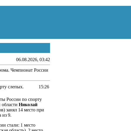
06.08.2026, 03:42
трома. Чемпионат России
орту слепых.
15:26
аты России по спорту
й области
Николай
в) занял 14 место при
а из 9.
ии стали: 1 место
кая область), 2 место