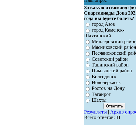
Наш опрос
За какую из команд фи
Спартакиады Дона 202
года вы будете болеть?
город Азов
город Каменск-
Шахтинский
Миллеровский райо
Мясниковский райо
Песчанокопский рай
Советский район
Тацинский район
Цимлянский район
Волгодонск
Новочеркасск
Ростов-на-Дону
Таганрог
Шахты
Результаты
|
Архив опро
Всего ответов:
11