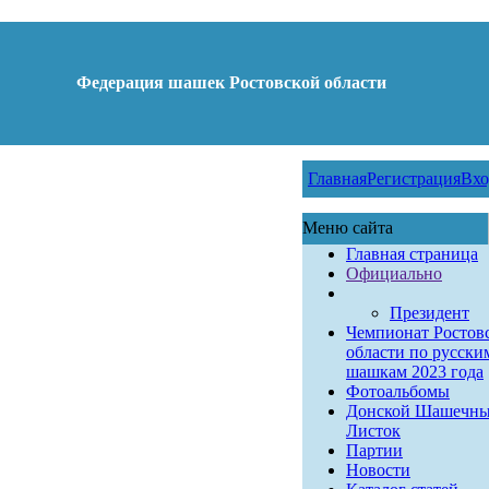
Федерация шашек Ростовской области
Главная
Регистрация
Вхо
Меню сайта
Главная страница
Официально
Президент
Чемпионат Ростов
области по русски
шашкам 2023 года
Фотоальбомы
Донской Шашечн
Листок
Партии
Новости