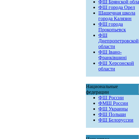
ФШ Брянской обла
ФШ города Орел
Шашечная школа
города Калязин
ФШ города
Прокопьевск
ФШ
Днепропетровской
области
ФШ Івано-
Франківщині
ФШ Херсонской
области
Национальные
федерации
ФШ России
ФМШ России
ФШ Украины
ФШ Польши
ФШ Белоруссии