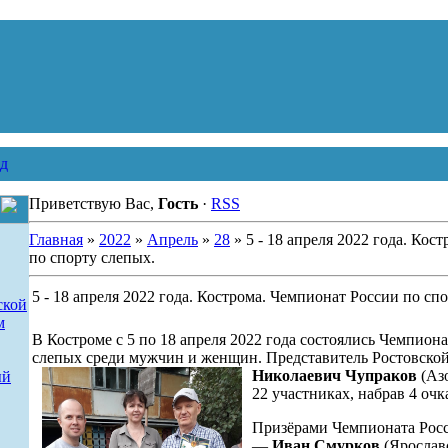
д
Приветствую Вас,
Гость
·
RSS
Главная
»
2022
»
Апрель
»
28
» 5 - 18 апреля 2022 года. Кос
по спорту слепых.
5 - 18 апреля 2022 года. Кострома. Чемпионат России по сп
ской
м
В Костроме с 5 по 18 апреля 2022 года состоялись Чемпион
слепых среди мужчин и женщин. Представитель Ростовско
Николаевич Чупраков
(Азо
ый
22 участниках, набрав 4 очк
Призёрами Чемпионата Росс
—
Иван Смурков
(Ярославс