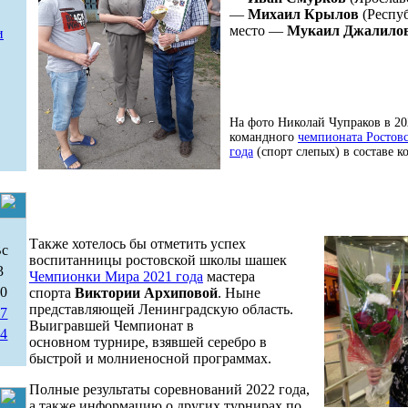
—
Михаил Крылов
(Респуб
место —
Мукаил Джалило
и
На фото Николай Чупраков в 20
командного
чемпионата Ростовс
года
(спорт слепых) в составе 
Также хотелось бы отметить успех
Вс
воспитанницы ростовской школы шашек
3
Чемпионки Мира 2021 года
мастера
10
спорта
Виктории Архиповой
. Ныне
представляющей Ленинградскую область.
17
Выигравшей Чемпионат в
24
основном турнире, взявшей серебро в
быстрой и молниеносной программах.
Полные результаты соревнований 2022 года,
а также информацию о других турнирах по