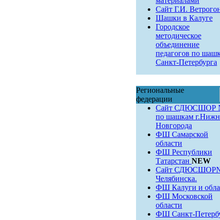
материалами
Сайт Г.И. Ветрого
Шашки в Калуге
Городское
методическое
объединение
педагогов по шаш
Санкт-Петербурга
Региональные
федерации
Сайт СДЮСШОР 
по шашкам г.Нижн
Новгорода
ФШ Самарской
области
ФШ Республики
Татарстан
NEW
Сайт СДЮСШОР№9
Челябинска.
ФШ Калуги и обла
ФШ Московской
области
ФШ Санкт-Петерб