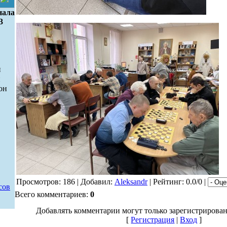
нала
3
н
н
он
Просмотров: 186 | Добавил:
Aleksandr
| Рейтинг: 0.0/0 |
сов
Всего комментариев:
0
Добавлять комментарии могут только зарегистрирова
[
Регистрация
|
Вход
]