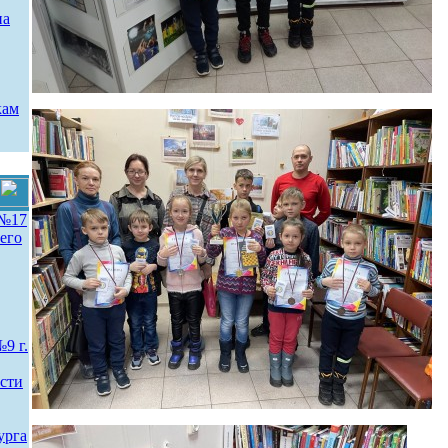
на
кам
№17
его
 г.
сти
урга