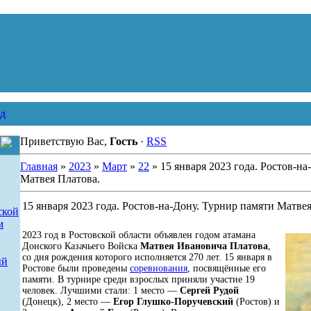
д
Приветствую Вас,
Гость
·
RSS
Главная
»
2023
»
Март
»
22
» 15 января 2023 года. Ростов-н
Матвея Платова.
15 января 2023 года. Ростов-на-Дону. Турнир памяти Матве
ской
м
2023 год в Ростовской области объявлен годом атамана
Донского Казачьего Войска
Матвея Ивановича Платова
,
со дня рождения которого исполняется 270 лет. 15 января в
ый
Ростове были проведены
соревнования
, посвящённые его
памяти. В турнире среди взрослых приняли участие 19
человек. Лучшими стали: 1 место —
Сергей Рудой
(Донецк), 2 место —
Егор Глушко-Поручевский
(Ростов) и