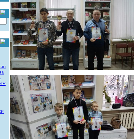
сии
ва
о
ным
ки