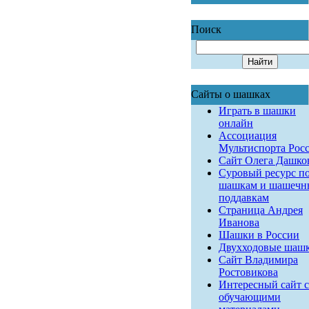
Поиск
Сайты о шашках
Играть в шашки
онлайн
Ассоциация
Мультиспорта Рос
Сайт Олега Дашко
Суровый ресурс п
шашкам и шашеч
поддавкам
Страница Андрея
Иванова
Шашки в России
Двухходовые шаш
Сайт Владимира
Ростовикова
Интересный сайт с
обучающими