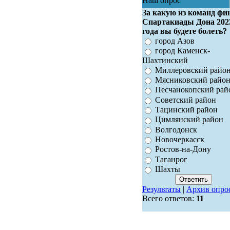
Наш опрос
За какую из команд фи
Спартакиады Дона 202
года вы будете болеть?
город Азов
город Каменск-
Шахтинский
Миллеровский райо
Мясниковский райо
Песчанокопский рай
Советский район
Тацинский район
Цимлянский район
Волгодонск
Новочеркасск
Ростов-на-Дону
Таганрог
Шахты
Результаты
|
Архив опро
Всего ответов:
11