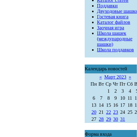
Каталог статей
Поддавки
Двуходовые шашк
Гостевая книга
Каталог файлов
Заочная игра
Школа шашек
(международные
шашки)
Школа поддавков
Календарь новостей
«
Март 2023
»
Пн
Вт
Ср
Чт
Пт
Сб
1
2
3
4
6
7
8
9
10
11
13
14
15
16
17
18
20
21
22
23
24
25
27
28
29
30
31
Форма входа