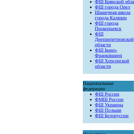
ФШ Брянской обла
ФШ города Орел
Шашечная школа
города Калязин
ФШ города
Прокопьевск
ФШ
Днепропетровской
области
ФШ Івано-
Франківщині
ФШ Херсонской
области
Национальные
федерации
ФШ России
ФМШ России
ФШ Украины
ФШ Польши
ФШ Белоруссии