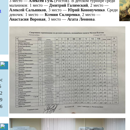
3 место —
Алексей Гузь
(Ростов). В детском турнире среди
мальчиков: 1 место —
Дмитрий Галимский
, 2 место —
Алексей Сальников
, 3 место —
Юрий Кононученко
. Среди
и
девочек: 1 место —
Ксения Скляренко
, 2 место —
Анастасия Вороная
, 3 место —
Агата Леонова
.
Вс
5
12
19
26