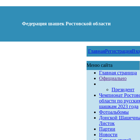
Федерация шашек Ростовской области
Главная
Регистрация
Вхо
Меню сайта
Главная страница
Официально
Президент
Чемпионат Ростов
области по русски
шашкам 2023 года
Фотоальбомы
Донской Шашечн
Листок
Партии
Новости