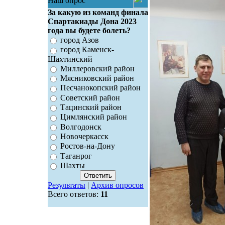
Наш опрос
За какую из команд финала
Спартакиады Дона 2023
года вы будете болеть?
город Азов
город Каменск-
Шахтинский
Миллеровский район
Мясниковский район
Песчанокопский район
Советский район
Тацинский район
Цимлянский район
Волгодонск
Новочеркасск
Ростов-на-Дону
Таганрог
Шахты
Результаты
|
Архив опросов
Всего ответов:
11