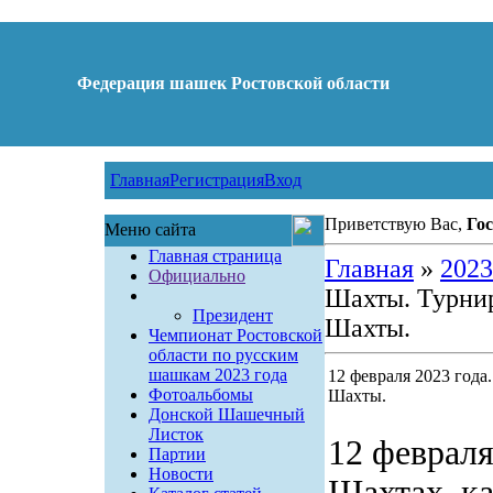
Федерация шашек Ростовской области
Главная
Регистрация
Вход
Приветствую Вас,
Гос
Меню сайта
Главная страница
Главная
»
2023
Официально
Шахты. Турни
Президент
Шахты.
Чемпионат Ростовской
области по русским
шашкам 2023 года
12 февраля 2023 год
Фотоальбомы
Шахты.
Донской Шашечный
Листок
12 февраля
Партии
Новости
Шахтах, ка