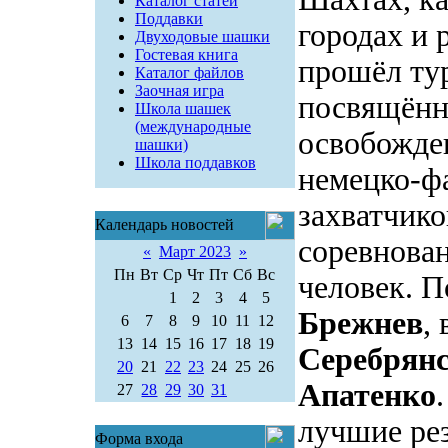
Каталог статей
Поддавки
городах и 
Двуходовые шашки
Гостевая книга
прошёл ту
Каталог файлов
Заочная игра
посвящённ
Школа шашек
(международные
освобожден
шашки)
Школа поддавков
немецко-ф
захватчико
Календарь новостей
соревнован
«
Март 2023
»
Пн
Вт
Ср
Чт
Пт
Сб
Вс
человек. 
1
2
3
4
5
Брежнев
,
6
7
8
9
10
11
12
13
14
15
16
17
18
19
Серебрянс
20
21
22
23
24
25
26
Апатенко
27
28
29
30
31
лучшие ре
Форма входа