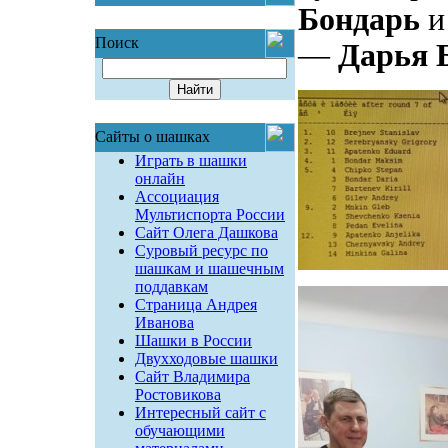
Бондарь
Поиск
—
Дарья 
Сайты о шашках
Играть в шашки
онлайн
Ассоциация
Мультиспорта России
Сайт Олега Дашкова
Суровый ресурс по
шашкам и шашечным
поддавкам
Страница Андрея
Иванова
Шашки в России
Двухходовые шашки
Сайт Владимира
Ростовикова
Интересный сайт с
обучающими