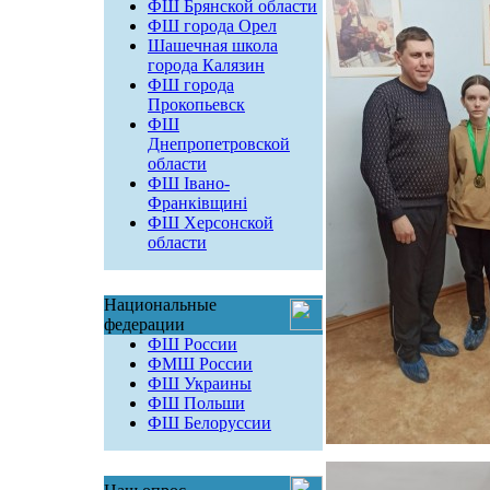
ФШ Брянской области
ФШ города Орел
Шашечная школа
города Калязин
ФШ города
Прокопьевск
ФШ
Днепропетровской
области
ФШ Івано-
Франківщині
ФШ Херсонской
области
Национальные
федерации
ФШ России
ФМШ России
ФШ Украины
ФШ Польши
ФШ Белоруссии