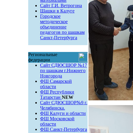
материалами
Сайт Г.И. Ветрогона
Шашки в Калуге
Городское
методическое
объединение
педагогов по шашкам
Санкт-Петербурга
Региональные
федерации
Сайт СДЮСШОР №17
по шашкам г.Нижнего
Новгорода
ФШ Самарской
области
ФШ Республики
Татарстан
NEW
Сайт СДЮСШОР№9 г.
Челябинска.
ФШ Калуги и области
ФШ Московской
области
ФШ Санкт-Петербурга