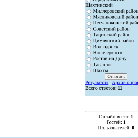
Шахтинский
Миллеровский райо
Мясниковский райо
Песчанокопский рай
Советский район
Тацинский район
Цимлянский район
Волгодонск
Новочеркасск
Ростов-на-Дону
Таганрог
Шахты
Результаты
|
Архив опро
Всего ответов:
11
Онлайн всего:
1
Гостей:
1
Пользователей:
0