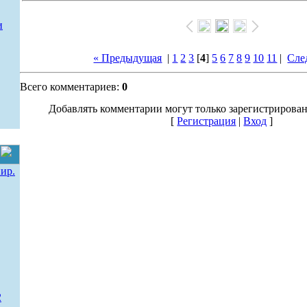
и
« Предыдущая
|
1
2
3
[
4
]
5
6
7
8
9
10
11
|
Сле
Всего комментариев:
0
Добавлять комментарии могут только зарегистрирова
[
Регистрация
|
Вход
]
ир.
2