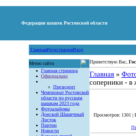
Федерация шашек Ростовской области
Главная
Регистрация
Вход
Приветствую Вас,
Гос
Меню сайта
Главная страница
Главная
»
Фот
Официально
соперники - в
Президент
Чемпионат Ростовской
области по русским
шашкам 2023 года
Фотоальбомы
Донской Шашечный
Просмотров: 1301 | Р
Листок
Партии
Пр
Новости