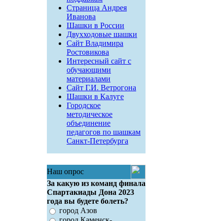
Страница Андрея
Иванова
Шашки в России
Двухходовые шашки
Сайт Владимира
Ростовикова
Интересный сайт с
обучающими
материалами
Сайт Г.И. Ветрогона
Шашки в Калуге
Городское
методическое
объединение
педагогов по шашкам
Санкт-Петербурга
Наш опрос
За какую из команд финала
Спартакиады Дона 2023
года вы будете болеть?
город Азов
город Каменск-