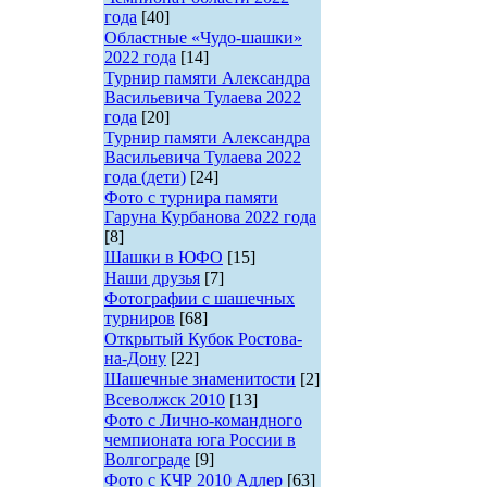
года
[40]
Областные «Чудо-шашки»
2022 года
[14]
Турнир памяти Александра
Васильевича Тулаева 2022
года
[20]
Турнир памяти Александра
Васильевича Тулаева 2022
года (дети)
[24]
Фото с турнира памяти
Гаруна Курбанова 2022 года
[8]
Шашки в ЮФО
[15]
Наши друзья
[7]
Фотографии с шашечных
турниров
[68]
Открытый Кубок Ростова-
на-Дону
[22]
Шашечные знаменитости
[2]
Всеволжск 2010
[13]
Фото с Лично-командного
чемпионата юга России в
Волгограде
[9]
Фото с КЧР 2010 Адлер
[63]