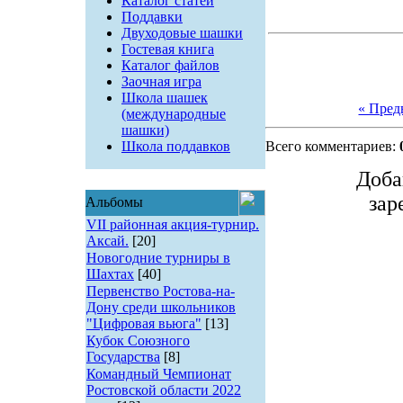
Каталог статей
Поддавки
Двуходовые шашки
Гостевая книга
Каталог файлов
Заочная игра
Школа шашек
« Пре
(международные
шашки)
Школа поддавков
Всего комментариев:
Доба
зар
Альбомы
VII районная акция-турнир.
Аксай.
[20]
Новогодние турниры в
Шахтах
[40]
Первенство Ростова-на-
Дону среди школьников
"Цифровая вьюга"
[13]
Кубок Союзного
Государства
[8]
Командный Чемпионат
Ростовской области 2022