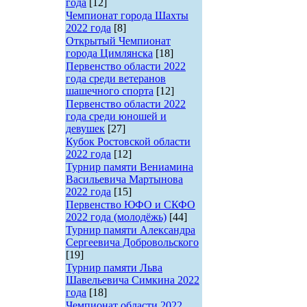
года
[12]
Чемпионат города Шахты
2022 года
[8]
Открытый Чемпионат
города Цимлянска
[18]
Первенство области 2022
года среди ветеранов
шашечного спорта
[12]
Первенство области 2022
года среди юношей и
девушек
[27]
Кубок Ростовской области
2022 года
[12]
Турнир памяти Вениамина
Васильевича Мартынова
2022 года
[15]
Первенство ЮФО и СКФО
2022 года (молодёжь)
[44]
Турнир памяти Александра
Сергеевича Добровольского
[19]
Турнир памяти Льва
Шавельевича Симкина 2022
года
[18]
Чемпионат области 2022