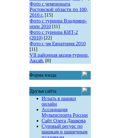
Фото с чемпионата
Ростовской области по 100,
2010 г.
[15]
Фото с турнира Владимир-
опен 2010
[11]
Фото с турнира КИТ-2
(2010)
[22]
Фото с чм Евпатория 2010
[11]
VII районная акция-турнир.
Аксай.
[0]
Форма входа
Друзья сайта
Играть в шашки
онлайн
Ассоциация
Мультиспорта России
Сайт Олега Дашкова
Суровый ресурс по
шашкам и шашечным
поддавкам