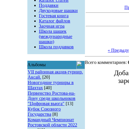
Каталог статей
Поддавки
Пр
Двуходовые шашки
Гостевая книга
Каталог файлов
Заочная игра
Школа шашек
(международные
шашки)
Школа поддавков
« Предыд
Всего комментариев:
Альбомы
Доба
VII районная акция-турнир.
Аксай.
[20]
зар
Новогодние турниры в
Шахтах
[40]
Первенство Ростова-на-
Дону среди школьников
"Цифровая вьюга"
[13]
Кубок Союзного
Государства
[8]
Командный Чемпионат
Ростовской области 2022