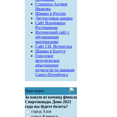
Страница Андрея
Иванова
Шашки в России
Двухходовые шашки
Сайт Владимира
Ростовикова
Интересный сайт с
обучающими
материалами
Сайт Г.И. Ветрогона
Шашки в Калуге
Городское
методическое
объединение
педагогов по шашкам
Санкт-Петербурга
Наш опрос
За какую из команд финала
Спартакиады Дона 2023
года вы будете болеть?
город Азов
город Каменск-