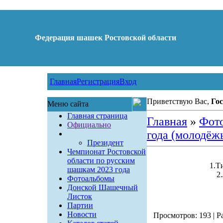
Федерация шашек Ростовской области
Главная
Регистрация
Вход
Приветствую Вас,
Гос
Меню сайта
Главная страница
Главная
»
Фот
Официально
года (молодёж
Президент
Чемпионат Ростовской
области по русским
1.Т
шашкам 2023 года
2
Фотоальбомы
Донской Шашечный
Листок
Партии
Новости
Просмотров: 193 | Ра