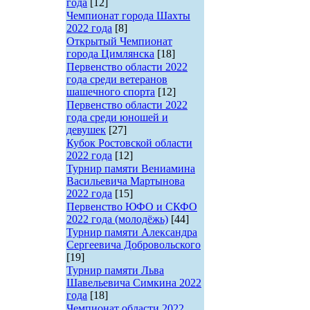
года
[12]
Чемпионат города Шахты
2022 года
[8]
Открытый Чемпионат
города Цимлянска
[18]
Первенство области 2022
года среди ветеранов
шашечного спорта
[12]
Первенство области 2022
года среди юношей и
девушек
[27]
Кубок Ростовской области
2022 года
[12]
Турнир памяти Вениамина
Васильевича Мартынова
2022 года
[15]
Первенство ЮФО и СКФО
2022 года (молодёжь)
[44]
Турнир памяти Александра
Сергеевича Добровольского
[19]
Турнир памяти Льва
Шавельевича Симкина 2022
года
[18]
Чемпионат области 2022