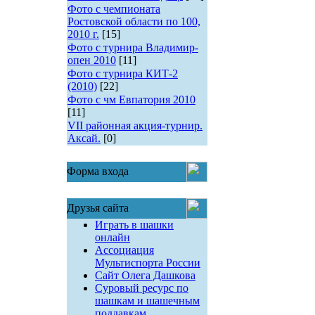
Фото с чемпионата
Ростовской области по 100,
2010 г.
[15]
Фото с турнира Владимир-
опен 2010
[11]
Фото с турнира КИТ-2
(2010)
[22]
Фото с чм Евпатория 2010
[11]
VII районная акция-турнир.
Аксай.
[0]
Форма входа
Друзья сайта
Играть в шашки
онлайн
Ассоциация
Мультиспорта России
Сайт Олега Дашкова
Суровый ресурс по
шашкам и шашечным
поддавкам