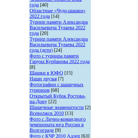
года
[40]
Областные «Чудо-шашки»
2022 года
[14]
Турнир памяти Александра
Васильевича Тулаева 2022
года
[20]
Турнир памяти Александра
Васильевича Тулаева 2022
года (дети)
[24]
Фото с турнира памяти
Гаруна Курбанова 2022 года
[8]
Шашки в ЮФО
[15]
Наши друзья
[7]
Фотографии с шашечных
турниров
[68]
Открытый Кубок Ростова-
на-Дону
[22]
Шашечные знаменитости
[2]
Всеволжск 2010
[13]
Фото с Лично-командного
чемпионата юга России в
Волгограде
[9]
Фото с КЧР 2010 Адлер
[63]