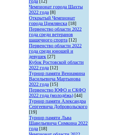
года
[12]
Чемпионат города Шахты
2022 года
[8]
Открытый Чемпионат
города Цимлянска
[18]
Первенство области 2022
года среди ветеранов
шашечного спорта
[12]
Первенство области 2022
года среди юношей и
девушек
[27]
Кубок Ростовской области
2022 года
[12]
Турнир памяти Вениамина
Васильевича Мартынова
2022 года
[15]
Первенство ЮФО и СКФО
2022 года (молодёжь)
[44]
Турнир памяти Александра
Сергеевича Добровольского
[19]
Турнир памяти Льва
Шавельевича Симкина 2022
года
[18]
Чемпионат области 2022