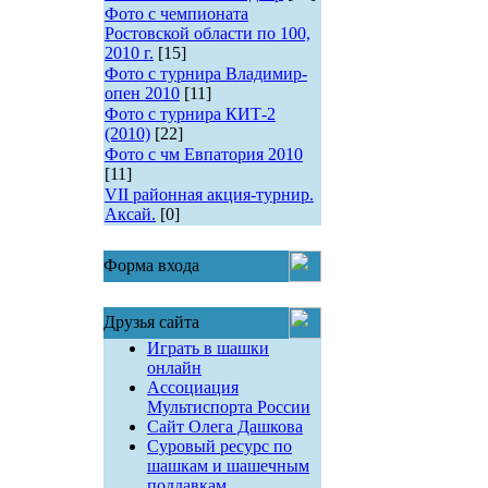
Фото с чемпионата
Ростовской области по 100,
2010 г.
[15]
Фото с турнира Владимир-
опен 2010
[11]
Фото с турнира КИТ-2
(2010)
[22]
Фото с чм Евпатория 2010
[11]
VII районная акция-турнир.
Аксай.
[0]
Форма входа
Друзья сайта
Играть в шашки
онлайн
Ассоциация
Мультиспорта России
Сайт Олега Дашкова
Суровый ресурс по
шашкам и шашечным
поддавкам