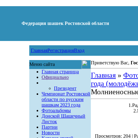
Федерация шашек Ростовской области
Главная
Регистрация
Вход
Приветствую Вас,
Гос
Меню сайта
Главная страница
Главная
»
Фот
Официально
года (молодёж
Президент
Молниеносные
Чемпионат Ростовской
области по русским
шашкам 2023 года
1.Р
Фотоальбомы
2
Донской Шашечный
Листок
Партии
Новости
Просмотров: 204 | Ра