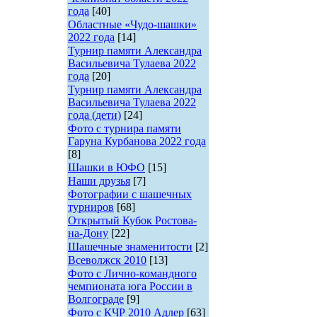
года
[40]
Областные «Чудо-шашки»
2022 года
[14]
Турнир памяти Александра
Васильевича Тулаева 2022
года
[20]
Турнир памяти Александра
Васильевича Тулаева 2022
года (дети)
[24]
Фото с турнира памяти
Гаруна Курбанова 2022 года
[8]
Шашки в ЮФО
[15]
Наши друзья
[7]
Фотографии с шашечных
турниров
[68]
Открытый Кубок Ростова-
на-Дону
[22]
Шашечные знаменитости
[2]
Всеволжск 2010
[13]
Фото с Лично-командного
чемпионата юга России в
Волгограде
[9]
Фото с КЧР 2010 Адлер
[63]