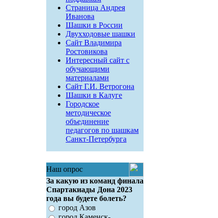
Страница Андрея
Иванова
Шашки в России
Двухходовые шашки
Сайт Владимира
Ростовикова
Интересный сайт с
обучающими
материалами
Сайт Г.И. Ветрогона
Шашки в Калуге
Городское
методическое
объединение
педагогов по шашкам
Санкт-Петербурга
Наш опрос
За какую из команд финала
Спартакиады Дона 2023
года вы будете болеть?
город Азов
город Каменск-