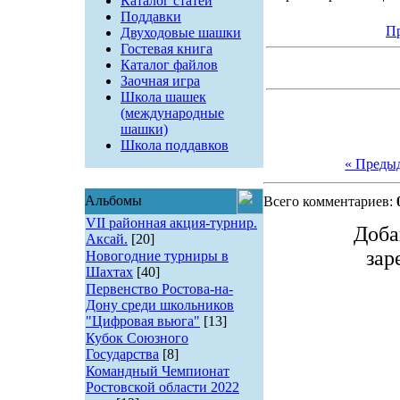
Каталог статей
Поддавки
Пр
Двуходовые шашки
Гостевая книга
Каталог файлов
Заочная игра
Школа шашек
(международные
шашки)
Школа поддавков
« Преды
Альбомы
Всего комментариев:
VII районная акция-турнир.
Доба
Аксай.
[20]
зар
Новогодние турниры в
Шахтах
[40]
Первенство Ростова-на-
Дону среди школьников
"Цифровая вьюга"
[13]
Кубок Союзного
Государства
[8]
Командный Чемпионат
Ростовской области 2022