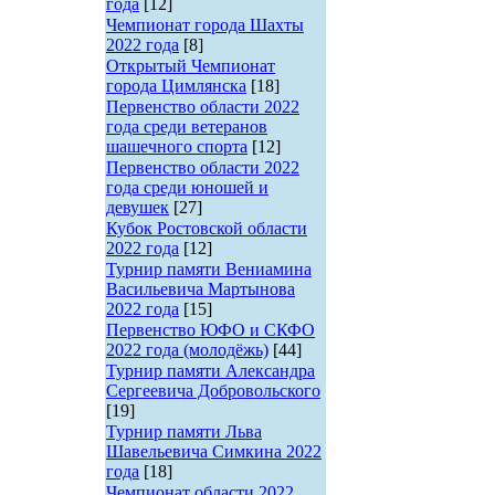
года
[12]
Чемпионат города Шахты
2022 года
[8]
Открытый Чемпионат
города Цимлянска
[18]
Первенство области 2022
года среди ветеранов
шашечного спорта
[12]
Первенство области 2022
года среди юношей и
девушек
[27]
Кубок Ростовской области
2022 года
[12]
Турнир памяти Вениамина
Васильевича Мартынова
2022 года
[15]
Первенство ЮФО и СКФО
2022 года (молодёжь)
[44]
Турнир памяти Александра
Сергеевича Добровольского
[19]
Турнир памяти Льва
Шавельевича Симкина 2022
года
[18]
Чемпионат области 2022