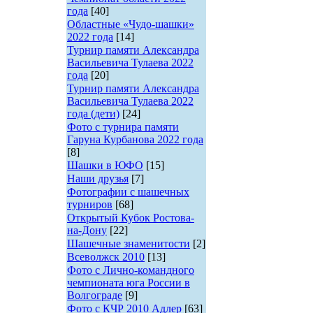
года
[40]
Областные «Чудо-шашки»
2022 года
[14]
Турнир памяти Александра
Васильевича Тулаева 2022
года
[20]
Турнир памяти Александра
Васильевича Тулаева 2022
года (дети)
[24]
Фото с турнира памяти
Гаруна Курбанова 2022 года
[8]
Шашки в ЮФО
[15]
Наши друзья
[7]
Фотографии с шашечных
турниров
[68]
Открытый Кубок Ростова-
на-Дону
[22]
Шашечные знаменитости
[2]
Всеволжск 2010
[13]
Фото с Лично-командного
чемпионата юга России в
Волгограде
[9]
Фото с КЧР 2010 Адлер
[63]