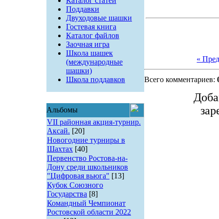
Каталог статей
Поддавки
Двуходовые шашки
Гостевая книга
Каталог файлов
Заочная игра
Школа шашек
« Пре
(международные
шашки)
Школа поддавков
Всего комментариев:
Доба
зар
Альбомы
VII районная акция-турнир.
Аксай.
[20]
Новогодние турниры в
Шахтах
[40]
Первенство Ростова-на-
Дону среди школьников
"Цифровая вьюга"
[13]
Кубок Союзного
Государства
[8]
Командный Чемпионат
Ростовской области 2022