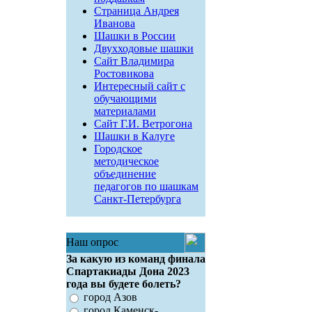
Страница Андрея
Иванова
Шашки в России
Двухходовые шашки
Сайт Владимира
Ростовикова
Интересный сайт с
обучающими
материалами
Сайт Г.И. Ветрогона
Шашки в Калуге
Городское
методическое
объединение
педагогов по шашкам
Санкт-Петербурга
Наш опрос
За какую из команд финала
Спартакиады Дона 2023
года вы будете болеть?
город Азов
город Каменск-