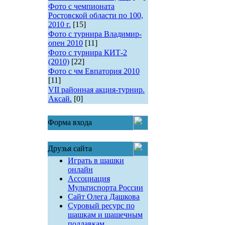
Фото с чемпионата
Ростовской области по 100,
2010 г.
[15]
Фото с турнира Владимир-
опен 2010
[11]
Фото с турнира КИТ-2
(2010)
[22]
Фото с чм Евпатория 2010
[11]
VII районная акция-турнир.
Аксай.
[0]
Форма входа
Друзья сайта
Играть в шашки
онлайн
Ассоциация
Мультиспорта России
Сайт Олега Дашкова
Суровый ресурс по
шашкам и шашечным
поддавкам