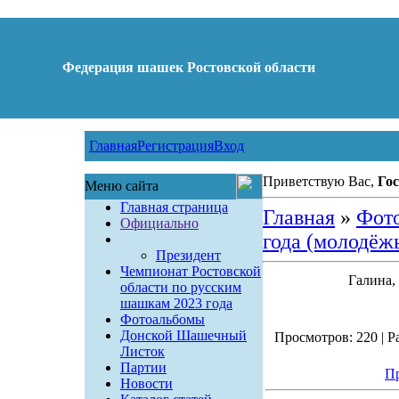
Федерация шашек Ростовской области
Главная
Регистрация
Вход
Приветствую Вас,
Гос
Меню сайта
Главная страница
Главная
»
Фот
Официально
года (молодёж
Президент
Чемпионат Ростовской
Галина,
области по русским
шашкам 2023 года
Фотоальбомы
Донской Шашечный
Просмотров: 220 | Ра
Листок
Партии
Пр
Новости