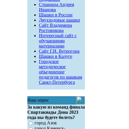
Страница Андрея
Иванова
Шашки в России
Двухходовые шашки
Сайт Владимира
Ростовикова
Интересный сайт с
обучающими
материалами
Сайт Г.И. Ветрогона
Шашки в Калуге
Городское
методическое
объединение
педагогов по шашкам
Санкт-Петербурга
Наш опрос
За какую из команд финала
Спартакиады Дона 2023
года вы будете болеть?
город Азов
город Каменск-