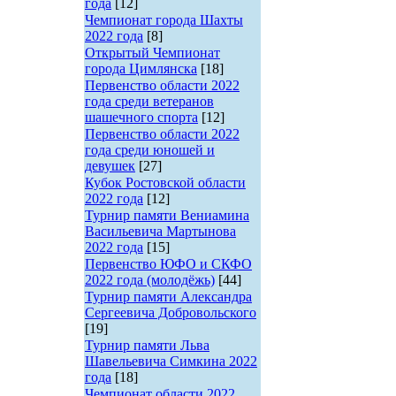
года
[12]
Чемпионат города Шахты
2022 года
[8]
Открытый Чемпионат
города Цимлянска
[18]
Первенство области 2022
года среди ветеранов
шашечного спорта
[12]
Первенство области 2022
года среди юношей и
девушек
[27]
Кубок Ростовской области
2022 года
[12]
Турнир памяти Вениамина
Васильевича Мартынова
2022 года
[15]
Первенство ЮФО и СКФО
2022 года (молодёжь)
[44]
Турнир памяти Александра
Сергеевича Добровольского
[19]
Турнир памяти Льва
Шавельевича Симкина 2022
года
[18]
Чемпионат области 2022