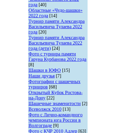
года
[40]
Областные «Чудо-шашки»
2022 года
[14]
Турнир памяти Александра
Васильевича Тулаева 2022
года
[20]
Турнир памяти Александра
Васильевича Тулаева 2022
года (дети)
[24]
Фото с турнира памяти
Гаруна Курбанова 2022 года
[8]
Шашки в ЮФО
[15]
Наши друзья
[7]
Фотографии с шашечных
турниров
[68]
Открытый Кубок Ростова-
на-Дону
[22]
Шашечные знаменитости
[2]
Всеволжск 2010
[13]
Фото с Лично-командного
чемпионата юга России в
Волгограде
[9]
Фото с КЧР 2010 Адлер
[63]