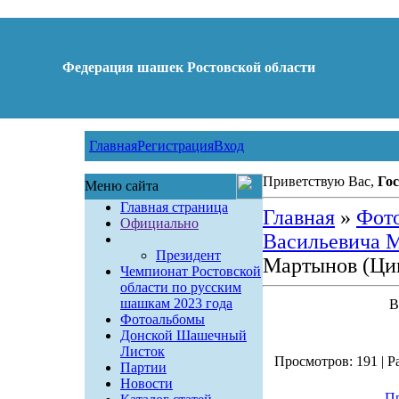
Федерация шашек Ростовской области
Главная
Регистрация
Вход
Приветствую Вас,
Гос
Меню сайта
Главная страница
Главная
»
Фот
Официально
Васильевича М
Президент
Мартынов (Ци
Чемпионат Ростовской
области по русским
шашкам 2023 года
В
Фотоальбомы
Донской Шашечный
Листок
Просмотров: 191 | Ра
Партии
Новости
Пр