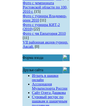
Фото с чемпионата
Ростовской области по 100,
2010 г.
[15]
Фото с турнира Владимир-
опен 2010
[11]
Фото с турнира КИТ-2
(2010)
[22]
Фото с чм Евпатория 2010
[11]
VII районная акция-турнир.
Аксай.
[0]
Форма входа
Друзья сайта
Играть в шашки
онлайн
Ассоциация
Мультиспорта России
Сайт Олега Дашкова
Суровый ресурс по
шашкам и шашечным
поддавкам