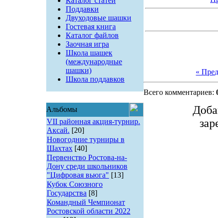
Каталог статей
Поддавки
Двуходовые шашки
Гостевая книга
Каталог файлов
Заочная игра
Школа шашек
(международные
шашки)
« Пре
Школа поддавков
Всего комментариев:
Доба
Альбомы
зар
VII районная акция-турнир.
Аксай.
[20]
Новогодние турниры в
Шахтах
[40]
Первенство Ростова-на-
Дону среди школьников
"Цифровая вьюга"
[13]
Кубок Союзного
Государства
[8]
Командный Чемпионат
Ростовской области 2022