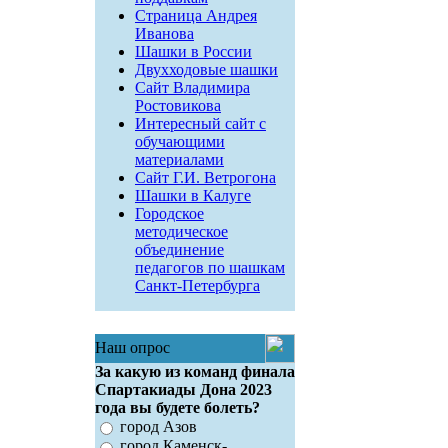
Страница Андрея
Иванова
Шашки в России
Двухходовые шашки
Сайт Владимира
Ростовикова
Интересный сайт с
обучающими
материалами
Сайт Г.И. Ветрогона
Шашки в Калуге
Городское
методическое
объединение
педагогов по шашкам
Санкт-Петербурга
Наш опрос
За какую из команд финала
Спартакиады Дона 2023
года вы будете болеть?
город Азов
город Каменск-