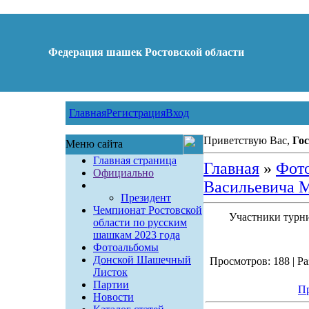
Федерация шашек Ростовской области
Главная
Регистрация
Вход
Приветствую Вас,
Гос
Меню сайта
Главная страница
Главная
»
Фот
Официально
Васильевича М
Президент
Чемпионат Ростовской
Участники турн
области по русским
шашкам 2023 года
Фотоальбомы
Донской Шашечный
Просмотров: 188 | Ра
Листок
Партии
Пр
Новости