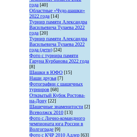
года
[40]
Областные «Чудо-шашки»
2022 года
[14]
Турнир памяти Александра
Васильевича Тулаева 2022
года
[20]
Турнир памяти Александра
Васильевича Тулаева 2022
года (дети)
[24]
Фото с турнира памяти
Гаруна Курбанова 2022 года
[8]
Шашки в ЮФО
[15]
Наши друзья
[7]
Фотографии с шашечных
турниров
[68]
Открытый Кубок Ростова-
на-Дону
[22]
Шашечные знаменитости
[2]
Всеволжск 2010
[13]
Фото с Лично-командного
чемпионата юга России в
Волгограде
[9]
Фото с КЧР 2010 Адлер
[63]