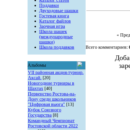
Каталог статей
Поддавки
Двуходовые шашки
Гостевая книга
Каталог файлов
Заочная игра
Школа шашек
« Пре
(международные
шашки)
Школа поддавков
Всего комментариев:
Доба
зар
Альбомы
VII районная акция-турнир.
Аксай.
[20]
Новогодние турниры в
Шахтах
[40]
Первенство Ростова-на-
Дону среди школьников
"Цифровая вьюга"
[13]
Кубок Союзного
Государства
[8]
Командный Чемпионат
Ростовской области 2022