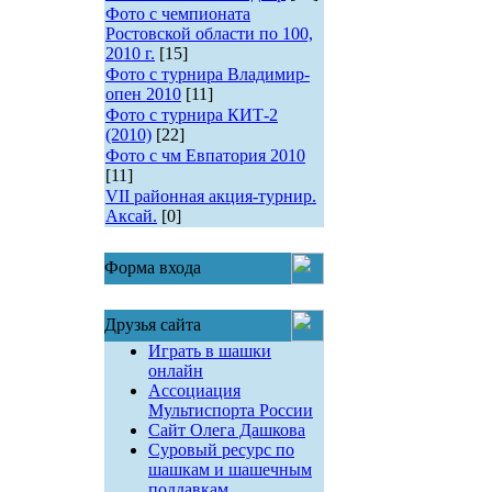
Фото с чемпионата
Ростовской области по 100,
2010 г.
[15]
Фото с турнира Владимир-
опен 2010
[11]
Фото с турнира КИТ-2
(2010)
[22]
Фото с чм Евпатория 2010
[11]
VII районная акция-турнир.
Аксай.
[0]
Форма входа
Друзья сайта
Играть в шашки
онлайн
Ассоциация
Мультиспорта России
Сайт Олега Дашкова
Суровый ресурс по
шашкам и шашечным
поддавкам