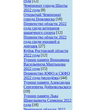
года
[12]
Чемпионат города Шахты
2022 года
[8]
Открытый Чемпионат
города Цимлянска
[18]
Первенство области 2022
года среди ветеранов
шашечного спорта
[12]
Первенство области 2022
года среди юношей и
девушек
[27]
Кубок Ростовской области
2022 года
[12]
Турнир памяти Вениамина
Васильевича Мартынова
2022 года
[15]
Первенство ЮФО и СКФО
2022 года (молодёжь)
[44]
Турнир памяти Александра
Сергеевича Добровольского
[19]
Турнир памяти Льва
Шавельевича Симкина 2022
года
[18]
Чемпионат области 2022