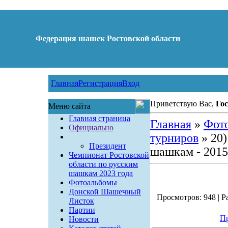
Федерация шашек Ростовской области
Главная
Регистрация
Вход
Приветствую Вас,
Гос
Меню сайта
Главная страница
Главная
»
Фот
Официально
турниров
» 20)
Президент
шашкам - 2015 г
Чемпионат Ростовской
области по русским
шашкам 2023 года
Фотоальбомы
Донской Шашечный
Просмотров: 948 | Ра
Листок
Партии
Пр
Новости