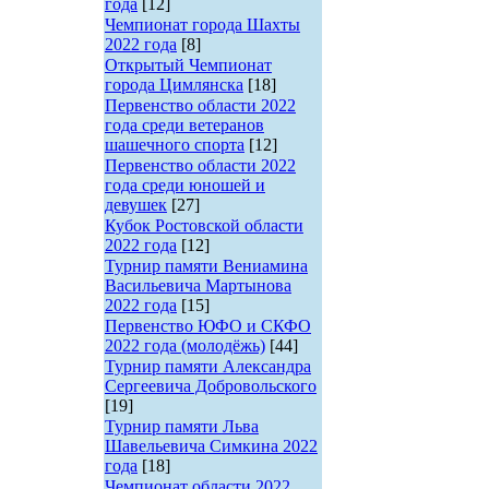
года
[12]
Чемпионат города Шахты
2022 года
[8]
Открытый Чемпионат
города Цимлянска
[18]
Первенство области 2022
года среди ветеранов
шашечного спорта
[12]
Первенство области 2022
года среди юношей и
девушек
[27]
Кубок Ростовской области
2022 года
[12]
Турнир памяти Вениамина
Васильевича Мартынова
2022 года
[15]
Первенство ЮФО и СКФО
2022 года (молодёжь)
[44]
Турнир памяти Александра
Сергеевича Добровольского
[19]
Турнир памяти Льва
Шавельевича Симкина 2022
года
[18]
Чемпионат области 2022