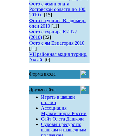
Фото с чемпионата
Ростовской области по 100,
2010 г.
[15]
Фото с турнира Владимир-
опен 2010
[11]
Фото с турнира КИТ-2
(2010)
[22]
Фото с чм Евпатория 2010
[11]
VII районная акция-турнир.
Аксай.
[0]
Форма входа
Друзья сайта
Играть в шашки
онлайн
Ассоциация
Мультиспорта России
Сайт Олега Дашкова
Суровый ресурс по
шашкам и шашечным
поддавкам