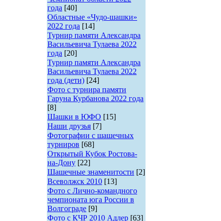
года
[40]
Областные «Чудо-шашки»
2022 года
[14]
Турнир памяти Александра
Васильевича Тулаева 2022
года
[20]
Турнир памяти Александра
Васильевича Тулаева 2022
года (дети)
[24]
Фото с турнира памяти
Гаруна Курбанова 2022 года
[8]
Шашки в ЮФО
[15]
Наши друзья
[7]
Фотографии с шашечных
турниров
[68]
Открытый Кубок Ростова-
на-Дону
[22]
Шашечные знаменитости
[2]
Всеволжск 2010
[13]
Фото с Лично-командного
чемпионата юга России в
Волгограде
[9]
Фото с КЧР 2010 Адлер
[63]