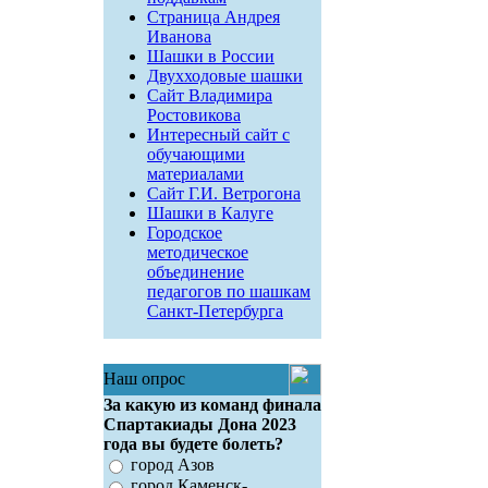
Страница Андрея
Иванова
Шашки в России
Двухходовые шашки
Сайт Владимира
Ростовикова
Интересный сайт с
обучающими
материалами
Сайт Г.И. Ветрогона
Шашки в Калуге
Городское
методическое
объединение
педагогов по шашкам
Санкт-Петербурга
Наш опрос
За какую из команд финала
Спартакиады Дона 2023
года вы будете болеть?
город Азов
город Каменск-