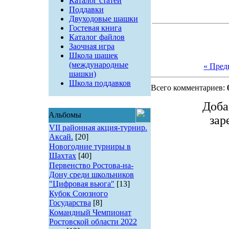
Каталог статей
Поддавки
Двуходовые шашки
Гостевая книга
Каталог файлов
Заочная игра
Школа шашек
(международные
« Пре
шашки)
Школа поддавков
Всего комментариев:
Доба
Альбомы
зар
VII районная акция-турнир.
Аксай.
[20]
Новогодние турниры в
Шахтах
[40]
Первенство Ростова-на-
Дону среди школьников
"Цифровая вьюга"
[13]
Кубок Союзного
Государства
[8]
Командный Чемпионат
Ростовской области 2022