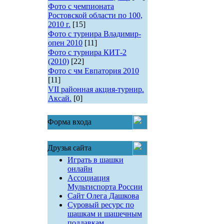
Фото с чемпионата
Ростовской области по 100,
2010 г.
[15]
Фото с турнира Владимир-
опен 2010
[11]
Фото с турнира КИТ-2
(2010)
[22]
Фото с чм Евпатория 2010
[11]
VII районная акция-турнир.
Аксай.
[0]
Форма входа
Друзья сайта
Играть в шашки
онлайн
Ассоциация
Мультиспорта России
Сайт Олега Дашкова
Суровый ресурс по
шашкам и шашечным
поддавкам