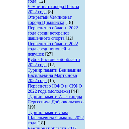
года
[12]
Чемпионат города Шахты
2022 года
[8]
Открытый Чемпионат
города Цимлянска
[18]
Первенство области 2022
года среди ветеранов
шашечного спорта
[12]
Первенство области 2022
года среди юношей и
девушек
[27]
Кубок Ростовской области
2022 года
[12]
Турнир памяти Вениамина
Васильевича Мартынова
2022 года
[15]
Первенство ЮФО и СКФО
2022 года (молодёжь)
[44]
Турнир памяти Александра
Сергеевича Добровольского
[19]
Турнир памяти Льва
Шавельевича Симкина 2022
года
[18]
Чемпионат области 2022