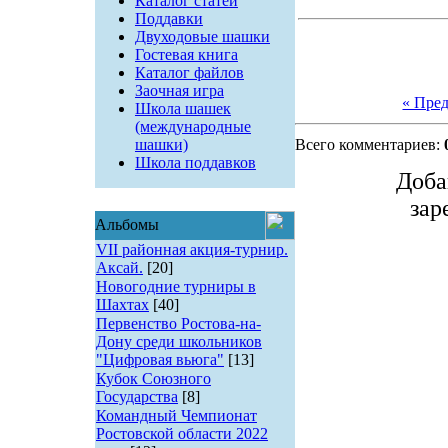
Каталог статей
Поддавки
Двуходовые шашки
Гостевая книга
Каталог файлов
Заочная игра
« Пре
Школа шашек
(международные
шашки)
Всего комментариев:
Школа поддавков
Доба
зар
Альбомы
VII районная акция-турнир.
Аксай.
[20]
Новогодние турниры в
Шахтах
[40]
Первенство Ростова-на-
Дону среди школьников
"Цифровая вьюга"
[13]
Кубок Союзного
Государства
[8]
Командный Чемпионат
Ростовской области 2022