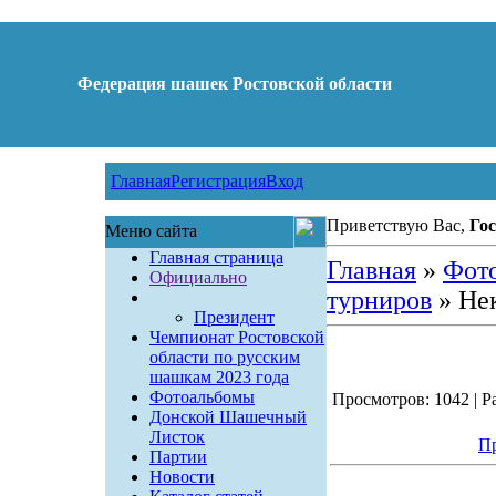
Федерация шашек Ростовской области
Главная
Регистрация
Вход
Приветствую Вас,
Гос
Меню сайта
Главная страница
Главная
»
Фот
Официально
турниров
» Не
Президент
Чемпионат Ростовской
области по русским
шашкам 2023 года
Фотоальбомы
Просмотров: 1042 | Ра
Донской Шашечный
Листок
Пр
Партии
Новости