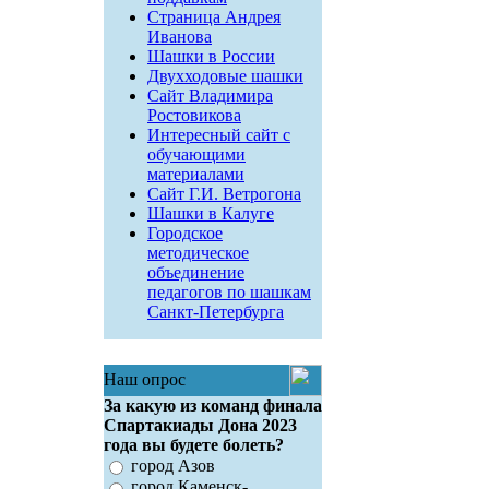
Страница Андрея
Иванова
Шашки в России
Двухходовые шашки
Сайт Владимира
Ростовикова
Интересный сайт с
обучающими
материалами
Сайт Г.И. Ветрогона
Шашки в Калуге
Городское
методическое
объединение
педагогов по шашкам
Санкт-Петербурга
Наш опрос
За какую из команд финала
Спартакиады Дона 2023
года вы будете болеть?
город Азов
город Каменск-