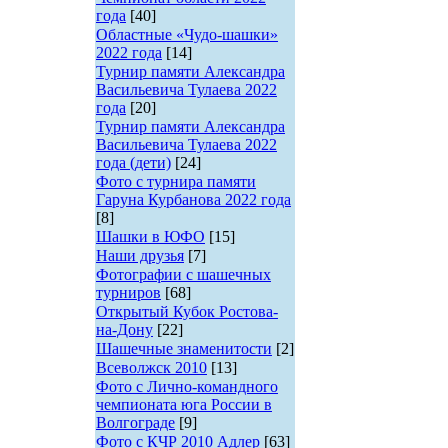
года
[40]
Областные «Чудо-шашки»
2022 года
[14]
Турнир памяти Александра
Васильевича Тулаева 2022
года
[20]
Турнир памяти Александра
Васильевича Тулаева 2022
года (дети)
[24]
Фото с турнира памяти
Гаруна Курбанова 2022 года
[8]
Шашки в ЮФО
[15]
Наши друзья
[7]
Фотографии с шашечных
турниров
[68]
Открытый Кубок Ростова-
на-Дону
[22]
Шашечные знаменитости
[2]
Всеволжск 2010
[13]
Фото с Лично-командного
чемпионата юга России в
Волгограде
[9]
Фото с КЧР 2010 Адлер
[63]