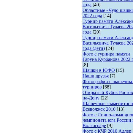
года
[40]
Областные «Чудо-шашк
2022 года
[14]
Турнир памяти Алексан
Васильевича Тулаева 20
года
[20]
Турнир памяти Алексан
Васильевича Тулаева 20
года (дети)
[24]
Фото с турнира памяти
Гаруна Курбанова 2022 
[8]
Шашки в ЮФО
[15]
Наши друзья
[7]
Фотографии с шашечны
турниров
[68]
Открытый Кубок Ростов
на-Дону
[22]
Шашечные знаменитост
Всеволжск 2010
[13]
Фото с Лично-командно
чемпионата юга России 
Волгограде
[9]
Фото с КЧР 2010 Адлер