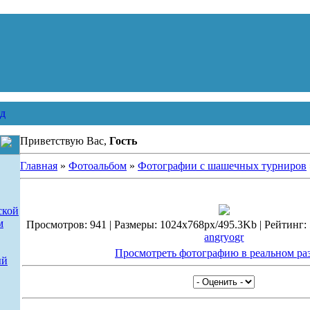
д
Приветствую Вас,
Гость
Главная
»
Фотоальбом
»
Фотографии с шашечных турниров
ской
м
Просмотров: 941 | Размеры: 1024x768px/495.3Kb | Рейтинг: 5.
angryogr
Просмотреть фотографию в реальном ра
ый