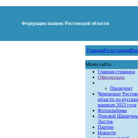
Федерация шашек Ростовской области
Главная
Регистрация
Вхо
Меню сайта
Главная страница
Официально
Президент
Чемпионат Ростов
области по русски
шашкам 2023 года
Фотоальбомы
Донской Шашечн
Листок
Партии
Новости