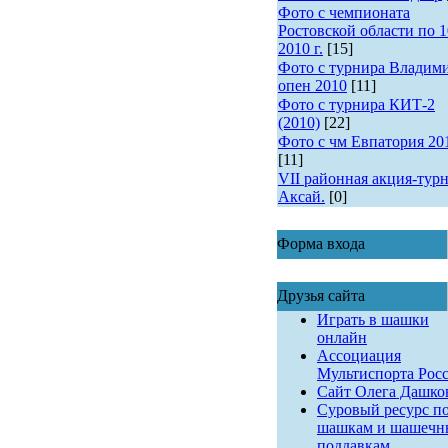
Фото с чемпионата
Ростовской области по 1
2010 г.
[15]
Фото с турнира Владим
опен 2010
[11]
Фото с турнира КИТ-2
(2010)
[22]
Фото с чм Евпатория 20
[11]
VII районная акция-турн
Аксай.
[0]
Форма входа
Друзья сайта
Играть в шашки
онлайн
Ассоциация
Мультиспорта Рос
Сайт Олега Дашко
Суровый ресурс п
шашкам и шашеч
поддавкам