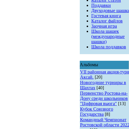
Каталог статей
Поддавки
Двуходовые шашк
Гостевая книга
Каталог файлов
Заочная игра
Школа шашек
(международные
шашки)
Школа поддавков
Альбомы
VII районная акция-турн
Аксай.
[20]
Новогодние турниры в
Шахтах
[40]
Первенство Ростова-на-
Дону среди школьников
"Цифровая вьюга"
[13]
Кубок Союзного
Государства
[8]
Командный Чемпионат
Ростовской области 202