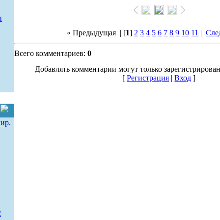
и
« Предыдущая
| [
1
]
2
3
4
5
6
7
8
9
10
11
|
Сле
Всего комментариев:
0
Добавлять комментарии могут только зарегистрирова
[
Регистрация
|
Вход
]
ир.
2