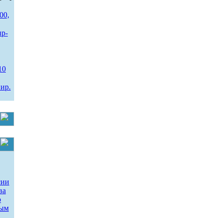
00,
ир-
10
ир.
сии
ва
о
ным