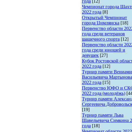
года
[12]
Чемпионат города Шах
2022 года
[8]
Открытый Чемпионат
города Цимлянска
[18]
Первенство области 202
года среди ветеранов
шашечного спорта
[12]
Первенство области 202
года среди юношей и
девушек
[27]
Кубок Ростовской облас
2022 года
[12]
Турнир памяти Вениами
Васильевича Мартынов
2022 года
[15]
Первенство ЮФО и С
2022 года (молодёжь)
[4
Турнир памяти Алексан
Сергеевича Добровольс
[19]
Турнир памяти Льва
Шавельевича Симкина 
года
[18]
Чемпионат области 2022