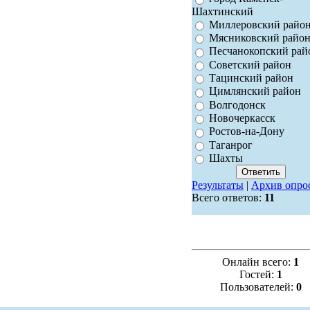
Шахтинский
Миллеровский райо
Мясниковский райо
Песчанокопский рай
Советский район
Тацинский район
Цимлянский район
Волгодонск
Новочеркасск
Ростов-на-Дону
Таганрог
Шахты
Результаты
|
Архив опро
Всего ответов:
11
Онлайн всего:
1
Гостей:
1
Пользователей:
0