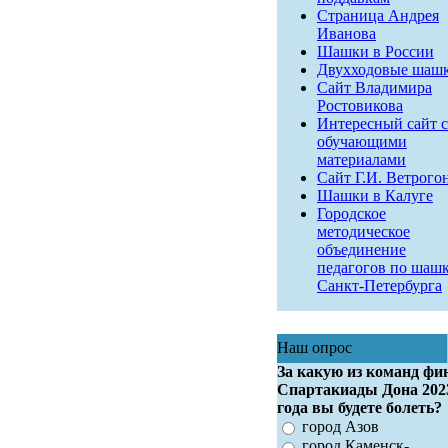
Страница Андрея
Иванова
Шашки в России
Двухходовые шаш
Сайт Владимира
Ростовикова
Интересный сайт с
обучающими
материалами
Сайт Г.И. Ветрого
Шашки в Калуге
Городское
методическое
объединение
педагогов по шаш
Санкт-Петербурга
Наш опрос
За какую из команд фи
Спартакиады Дона 202
года вы будете болеть?
город Азов
город Каменск-