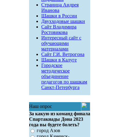
Страница Андрея
Иванова
Шашки в России
Двухходовые шашки
Сайт Владимира
Ростовикова
Интересный сайт с
обучающими
материалами
Сайт Г.И. Ветрогона
Шашки в Калуге
Городское
методическое
объединение
педагогов по шашкам
Санкт-Петербурга
Наш опрос
За какую из команд финала
Спартакиады Дона 2023
года вы будете болеть?
город Азов
город Каменск-