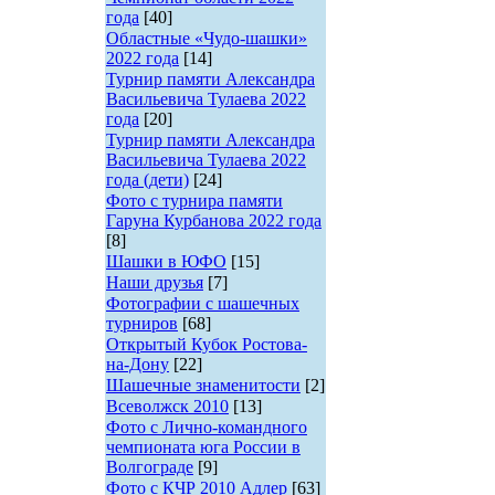
года
[40]
Областные «Чудо-шашки»
2022 года
[14]
Турнир памяти Александра
Васильевича Тулаева 2022
года
[20]
Турнир памяти Александра
Васильевича Тулаева 2022
года (дети)
[24]
Фото с турнира памяти
Гаруна Курбанова 2022 года
[8]
Шашки в ЮФО
[15]
Наши друзья
[7]
Фотографии с шашечных
турниров
[68]
Открытый Кубок Ростова-
на-Дону
[22]
Шашечные знаменитости
[2]
Всеволжск 2010
[13]
Фото с Лично-командного
чемпионата юга России в
Волгограде
[9]
Фото с КЧР 2010 Адлер
[63]