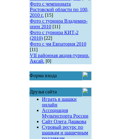
Фото с чемпионата
Ростовской области по 100,
2010 г.
[15]
Фото с турнира Владимир-
опен 2010
[11]
Фото с турнира КИТ-2
(2010)
[22]
Фото с чм Евпатория 2010
[11]
VII районная акция-турнир.
Аксай.
[0]
Форма входа
Друзья сайта
Играть в шашки
онлайн
Ассоциация
Мультиспорта России
Сайт Олега Дашкова
Суровый ресурс по
шашкам и шашечным
поддавкам