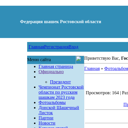
Федерация шашек Ростовской области
Главная
Регистрация
Вход
Приветствую Вас,
Гос
Меню сайта
Главная страница
Главная
»
Фотоальбо
Официально
Президент
Чемпионат Ростовской
области по русским
Просмотров: 164 | Раз
шашкам 2023 года
Фотоальбомы
Пр
Донской Шашечный
Листок
Партии
Новости