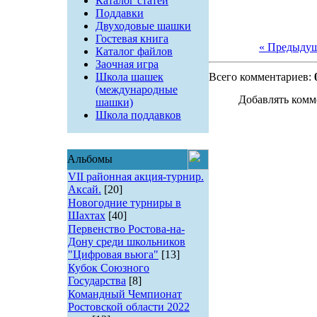
Каталог статей
Поддавки
Двуходовые шашки
Гостевая книга
« Предыду
Каталог файлов
Заочная игра
Школа шашек
Всего комментариев:
(международные
Добавлять комм
шашки)
Школа поддавков
Альбомы
VII районная акция-турнир.
Аксай.
[20]
Новогодние турниры в
Шахтах
[40]
Первенство Ростова-на-
Дону среди школьников
"Цифровая вьюга"
[13]
Кубок Союзного
Государства
[8]
Командный Чемпионат
Ростовской области 2022