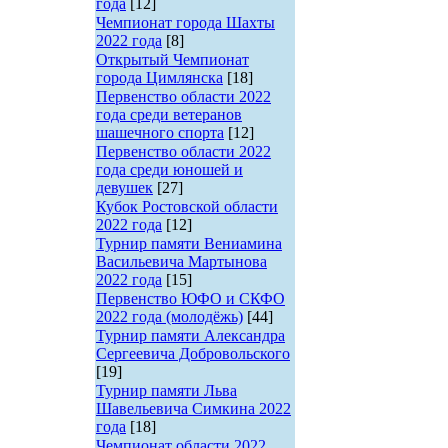
года
[12]
Чемпионат города Шахты
2022 года
[8]
Открытый Чемпионат
города Цимлянска
[18]
Первенство области 2022
года среди ветеранов
шашечного спорта
[12]
Первенство области 2022
года среди юношей и
девушек
[27]
Кубок Ростовской области
2022 года
[12]
Турнир памяти Вениамина
Васильевича Мартынова
2022 года
[15]
Первенство ЮФО и СКФО
2022 года (молодёжь)
[44]
Турнир памяти Александра
Сергеевича Добровольского
[19]
Турнир памяти Льва
Шавельевича Симкина 2022
года
[18]
Чемпионат области 2022