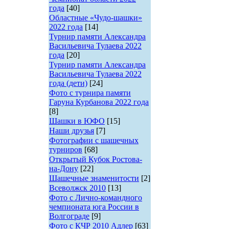
года
[40]
Областные «Чудо-шашки»
2022 года
[14]
Турнир памяти Александра
Васильевича Тулаева 2022
года
[20]
Турнир памяти Александра
Васильевича Тулаева 2022
года (дети)
[24]
Фото с турнира памяти
Гаруна Курбанова 2022 года
[8]
Шашки в ЮФО
[15]
Наши друзья
[7]
Фотографии с шашечных
турниров
[68]
Открытый Кубок Ростова-
на-Дону
[22]
Шашечные знаменитости
[2]
Всеволжск 2010
[13]
Фото с Лично-командного
чемпионата юга России в
Волгограде
[9]
Фото с КЧР 2010 Адлер
[63]