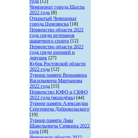
года
[12]
Чемпионат города Шахты
2022 года
[8]
Открытый Чемпионат
города Цимлянска
[18]
Первенство области 2022
года среди ветеранов
шашечного спорта
[12]
Первенство области 2022
года среди юношей и
девушек
[27]
Кубок Ростовской области
2022 года
[12]
Турнир памяти Вениамина
Васильевича Мартынова
2022 года
[15]
Первенство ЮФО и СКФО
2022 года (молодёжь)
[44]
Турнир памяти Александра
Сергеевича Добровольского
[19]
Турнир памяти Льва
Шавельевича Симкина 2022
года
[18]
Чемпионат области 2022