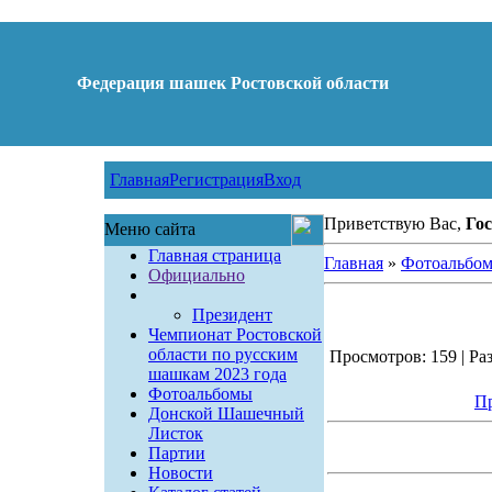
Федерация шашек Ростовской области
Главная
Регистрация
Вход
Приветствую Вас,
Гос
Меню сайта
Главная страница
Главная
»
Фотоальбо
Официально
Президент
Чемпионат Ростовской
области по русским
Просмотров: 159 | Раз
шашкам 2023 года
Фотоальбомы
Пр
Донской Шашечный
Листок
Партии
Новости