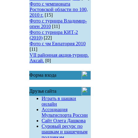
Фото с чемпионата
Ростовской области по 100,
2010 г.
[15]
Фото с турнира Владимир-
опен 2010
[11]
Фото с турнира КИТ-2
(2010)
[22]
Фото с чм Евпатория 2010
[11]
VII районная акция-турнир.
Аксай.
[0]
Форма входа
Друзья сайта
Играть в шашки
онлайн
Ассоциация
Мультиспорта России
Сайт Олега Дашкова
Суровый ресурс по
шашкам и шашечным
поддавкам