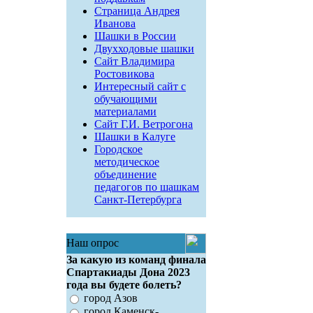
Страница Андрея
Иванова
Шашки в России
Двухходовые шашки
Сайт Владимира
Ростовикова
Интересный сайт с
обучающими
материалами
Сайт Г.И. Ветрогона
Шашки в Калуге
Городское
методическое
объединение
педагогов по шашкам
Санкт-Петербурга
Наш опрос
За какую из команд финала
Спартакиады Дона 2023
года вы будете болеть?
город Азов
город Каменск-