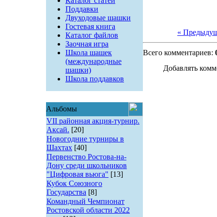
Каталог статей
Поддавки
Двуходовые шашки
Гостевая книга
« Предыду
Каталог файлов
Заочная игра
Школа шашек
Всего комментариев:
(международные
Добавлять комм
шашки)
Школа поддавков
Альбомы
VII районная акция-турнир.
Аксай.
[20]
Новогодние турниры в
Шахтах
[40]
Первенство Ростова-на-
Дону среди школьников
"Цифровая вьюга"
[13]
Кубок Союзного
Государства
[8]
Командный Чемпионат
Ростовской области 2022