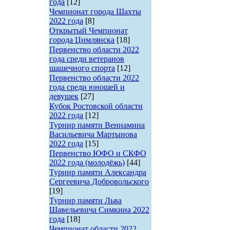
года
[12]
Чемпионат города Шахты
2022 года
[8]
Открытый Чемпионат
города Цимлянска
[18]
Первенство области 2022
года среди ветеранов
шашечного спорта
[12]
Первенство области 2022
года среди юношей и
девушек
[27]
Кубок Ростовской области
2022 года
[12]
Турнир памяти Вениамина
Васильевича Мартынова
2022 года
[15]
Первенство ЮФО и СКФО
2022 года (молодёжь)
[44]
Турнир памяти Александра
Сергеевича Добровольского
[19]
Турнир памяти Льва
Шавельевича Симкина 2022
года
[18]
Чемпионат области 2022