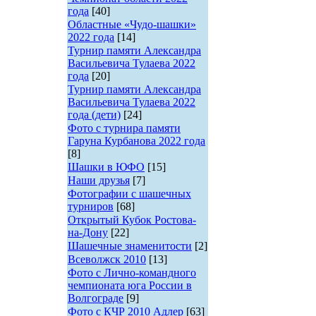
года
[40]
Областные «Чудо-шашки»
2022 года
[14]
Турнир памяти Александра
Васильевича Тулаева 2022
года
[20]
Турнир памяти Александра
Васильевича Тулаева 2022
года (дети)
[24]
Фото с турнира памяти
Гаруна Курбанова 2022 года
[8]
Шашки в ЮФО
[15]
Наши друзья
[7]
Фотографии с шашечных
турниров
[68]
Открытый Кубок Ростова-
на-Дону
[22]
Шашечные знаменитости
[2]
Всеволжск 2010
[13]
Фото с Лично-командного
чемпионата юга России в
Волгограде
[9]
Фото с КЧР 2010 Адлер
[63]