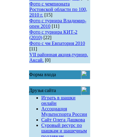
Фото с чемпионата
Ростовской области по 100,
2010 г.
[15]
Фото с турнира Владимир-
опен 2010
[11]
Фото с турнира КИТ-2
(2010)
[22]
Фото с чм Евпатория 2010
[11]
VII районная акция-турнир.
Аксай.
[0]
Форма входа
Друзья сайта
Играть в шашки
онлайн
Ассоциация
Мультиспорта России
Сайт Олега Дашкова
Суровый ресурс по
шашкам и шашечным
поддавкам