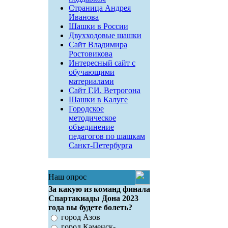
Страница Андрея
Иванова
Шашки в России
Двухходовые шашки
Сайт Владимира
Ростовикова
Интересный сайт с
обучающими
материалами
Сайт Г.И. Ветрогона
Шашки в Калуге
Городское
методическое
объединение
педагогов по шашкам
Санкт-Петербурга
Наш опрос
За какую из команд финала
Спартакиады Дона 2023
года вы будете болеть?
город Азов
город Каменск-