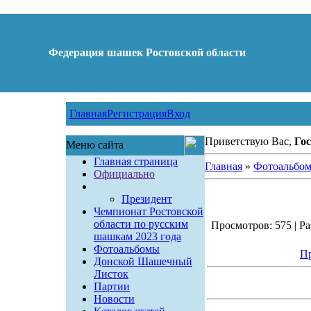
Федерация шашек Ростовской области
Главная
Регистрация
Вход
Приветствую Вас,
Гос
Меню сайта
Главная страница
Главная
»
Фотоальбо
Официально
Президент
Чемпионат Ростовской
области по русским
Просмотров: 575 | Ра
шашкам 2023 года
Фотоальбомы
Пр
Донской Шашечный
Листок
Партии
Новости