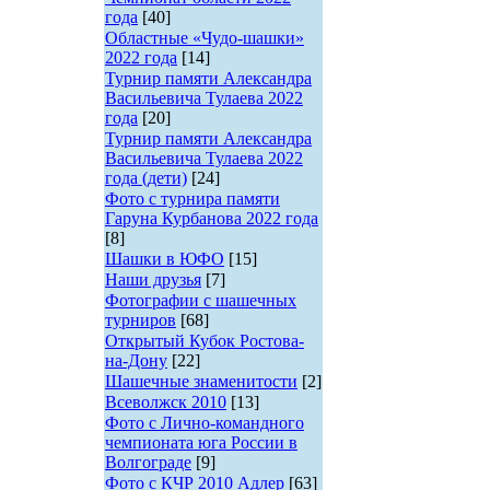
года
[40]
Областные «Чудо-шашки»
2022 года
[14]
Турнир памяти Александра
Васильевича Тулаева 2022
года
[20]
Турнир памяти Александра
Васильевича Тулаева 2022
года (дети)
[24]
Фото с турнира памяти
Гаруна Курбанова 2022 года
[8]
Шашки в ЮФО
[15]
Наши друзья
[7]
Фотографии с шашечных
турниров
[68]
Открытый Кубок Ростова-
на-Дону
[22]
Шашечные знаменитости
[2]
Всеволжск 2010
[13]
Фото с Лично-командного
чемпионата юга России в
Волгограде
[9]
Фото с КЧР 2010 Адлер
[63]