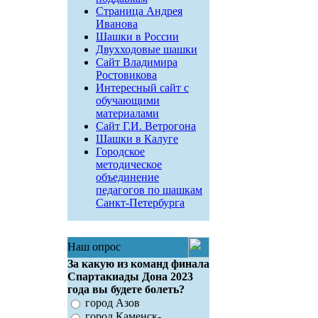
Страница Андрея
Иванова
Шашки в России
Двухходовые шашки
Сайт Владимира
Ростовикова
Интересный сайт с
обучающими
материалами
Сайт Г.И. Ветрогона
Шашки в Калуге
Городское
методическое
объединение
педагогов по шашкам
Санкт-Петербурга
Наш опрос
За какую из команд финала
Спартакиады Дона 2023
года вы будете болеть?
город Азов
город Каменск-