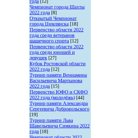
года
[12]
Чемпионат города Шахты
2022 года
[8]
Открытый Чемпионат
города Цимлянска
[18]
Первенство области 2022
года среди ветеранов
шашечного спорта
[12]
Первенство области 2022
года среди юношей и
девушек
[27]
Кубок Ростовской области
2022 года
[12]
Турнир памяти Вениамина
Васильевича Мартынова
2022 года
[15]
Первенство ЮФО и СКФО
2022 года (молодёжь)
[44]
Турнир памяти Александра
Сергеевича Добровольского
[19]
Турнир памяти Льва
Шавельевича Симкина 2022
года
[18]
Чемпионат области 2022