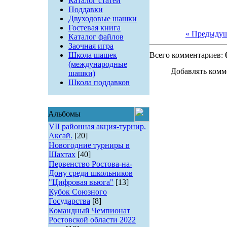
Каталог статей
Поддавки
Двуходовые шашки
Гостевая книга
« Предыду
Каталог файлов
Заочная игра
Школа шашек
Всего комментариев:
(международные
Добавлять комм
шашки)
Школа поддавков
Альбомы
VII районная акция-турнир.
Аксай.
[20]
Новогодние турниры в
Шахтах
[40]
Первенство Ростова-на-
Дону среди школьников
"Цифровая вьюга"
[13]
Кубок Союзного
Государства
[8]
Командный Чемпионат
Ростовской области 2022