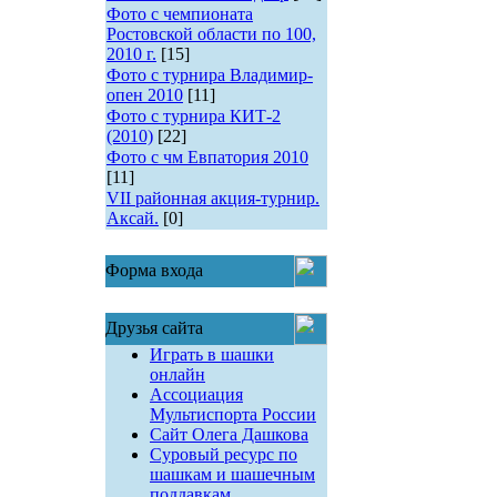
Фото с чемпионата
Ростовской области по 100,
2010 г.
[15]
Фото с турнира Владимир-
опен 2010
[11]
Фото с турнира КИТ-2
(2010)
[22]
Фото с чм Евпатория 2010
[11]
VII районная акция-турнир.
Аксай.
[0]
Форма входа
Друзья сайта
Играть в шашки
онлайн
Ассоциация
Мультиспорта России
Сайт Олега Дашкова
Суровый ресурс по
шашкам и шашечным
поддавкам