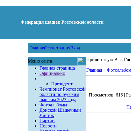
Федерация шашек Ростовской области
Главная
Регистрация
Вход
Приветствую Вас,
Гос
Меню сайта
Главная страница
Главная
»
Фотоальбо
Официально
Президент
Чемпионат Ростовской
области по русским
Просмотров: 616 | Ра
шашкам 2023 года
Фотоальбомы
Пр
Донской Шашечный
Листок
Партии
Новости