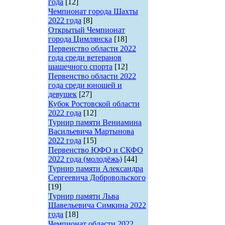
года
[12]
Чемпионат города Шахты
2022 года
[8]
Открытый Чемпионат
города Цимлянска
[18]
Первенство области 2022
года среди ветеранов
шашечного спорта
[12]
Первенство области 2022
года среди юношей и
девушек
[27]
Кубок Ростовской области
2022 года
[12]
Турнир памяти Вениамина
Васильевича Мартынова
2022 года
[15]
Первенство ЮФО и СКФО
2022 года (молодёжь)
[44]
Турнир памяти Александра
Сергеевича Добровольского
[19]
Турнир памяти Льва
Шавельевича Симкина 2022
года
[18]
Чемпионат области 2022