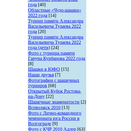
года
[40]
Областные «Чудо-шашки»
2022 года
[14]
Турнир памяти Александра
Васильевича Тулаева 2022
года
[20]
Турнир памяти Александра
Васильевича Тулаева 2022
года (дети)
[24]
Фото с турнира памяти
Гаруна Курбанова 2022 года
[8]
Шашки в ЮФО
[15]
Наши друзья
[7]
Фотографии с шашечных
турниров
[68]
Открытый Кубок Ростова-
на-Дону
[22]
Шашечные знаменитости
[2]
Всеволжск 2010
[13]
Фото с Лично-командного
чемпионата юга России в
Волгограде
[9]
Фото с КЧР 2010 Адлер
[63]