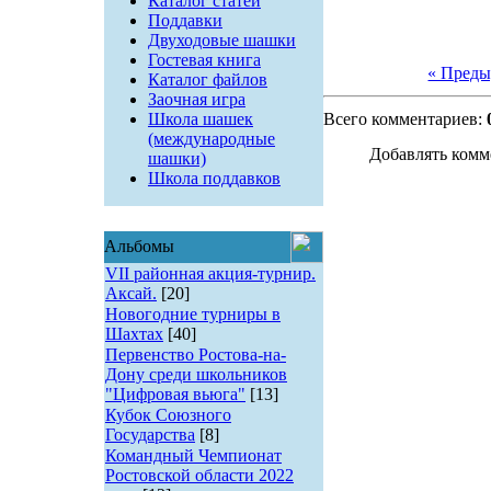
Каталог статей
Поддавки
Двуходовые шашки
Гостевая книга
« Пред
Каталог файлов
Заочная игра
Школа шашек
Всего комментариев:
(международные
Добавлять комм
шашки)
Школа поддавков
Альбомы
VII районная акция-турнир.
Аксай.
[20]
Новогодние турниры в
Шахтах
[40]
Первенство Ростова-на-
Дону среди школьников
"Цифровая вьюга"
[13]
Кубок Союзного
Государства
[8]
Командный Чемпионат
Ростовской области 2022