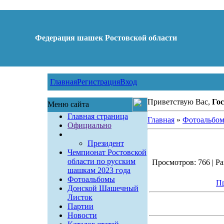
Федерация шашек Ростовской области
Главная
Регистрация
Вход
Приветствую Вас,
Гос
Меню сайта
Главная страница
Главная
»
Фотоальбо
Официально
Президент
Чемпионат Ростовской
области по русским
Просмотров: 766 | Ра
шашкам 2023 года
Фотоальбомы
Пр
Донской Шашечный
Листок
Партии
Новости