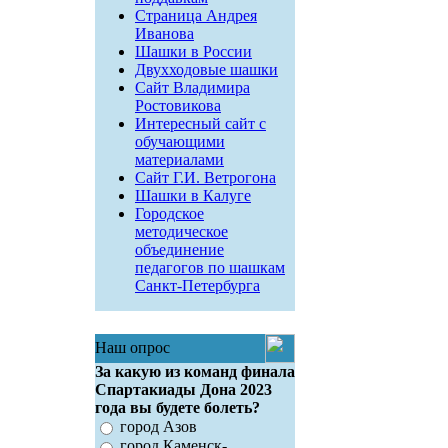
Страница Андрея
Иванова
Шашки в России
Двухходовые шашки
Сайт Владимира
Ростовикова
Интересный сайт с
обучающими
материалами
Сайт Г.И. Ветрогона
Шашки в Калуге
Городское
методическое
объединение
педагогов по шашкам
Санкт-Петербурга
Наш опрос
За какую из команд финала
Спартакиады Дона 2023
года вы будете болеть?
город Азов
город Каменск-