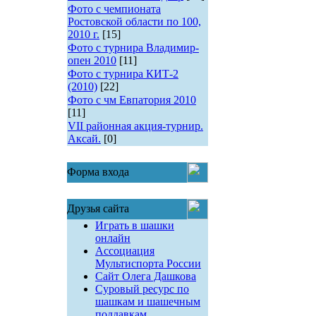
Фото с чемпионата
Ростовской области по 100,
2010 г.
[15]
Фото с турнира Владимир-
опен 2010
[11]
Фото с турнира КИТ-2
(2010)
[22]
Фото с чм Евпатория 2010
[11]
VII районная акция-турнир.
Аксай.
[0]
Форма входа
Друзья сайта
Играть в шашки
онлайн
Ассоциация
Мультиспорта России
Сайт Олега Дашкова
Суровый ресурс по
шашкам и шашечным
поддавкам