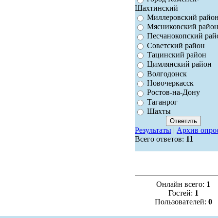
Шахтинский
Миллеровский райо
Мясниковский райо
Песчанокопский рай
Советский район
Тацинский район
Цимлянский район
Волгодонск
Новочеркасск
Ростов-на-Дону
Таганрог
Шахты
Результаты
|
Архив опро
Всего ответов:
11
Онлайн всего:
1
Гостей:
1
Пользователей:
0