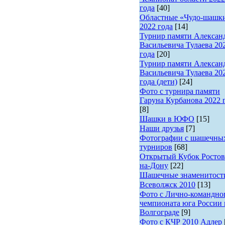
года
[40]
Областные «Чудо-шашк
2022 года
[14]
Турнир памяти Алексан
Васильевича Тулаева 20
года
[20]
Турнир памяти Алексан
Васильевича Тулаева 20
года (дети)
[24]
Фото с турнира памяти
Гаруна Курбанова 2022 
[8]
Шашки в ЮФО
[15]
Наши друзья
[7]
Фотографии с шашечны
турниров
[68]
Открытый Кубок Ростов
на-Дону
[22]
Шашечные знаменитост
Всеволжск 2010
[13]
Фото с Лично-командно
чемпионата юга России 
Волгограде
[9]
Фото с КЧР 2010 Адлер