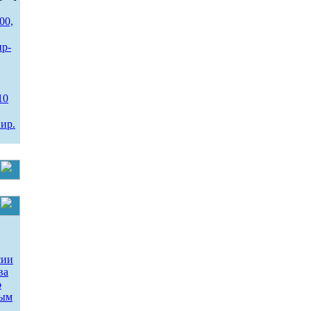
00,
ир-
10
ир.
сии
ва
о
ным