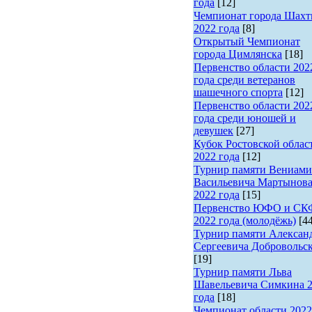
года
[12]
Чемпионат города Шах
2022 года
[8]
Открытый Чемпионат
города Цимлянска
[18]
Первенство области 202
года среди ветеранов
шашечного спорта
[12]
Первенство области 202
года среди юношей и
девушек
[27]
Кубок Ростовской облас
2022 года
[12]
Турнир памяти Вениами
Васильевича Мартынов
2022 года
[15]
Первенство ЮФО и С
2022 года (молодёжь)
[4
Турнир памяти Алексан
Сергеевича Добровольс
[19]
Турнир памяти Льва
Шавельевича Симкина 
года
[18]
Чемпионат области 2022