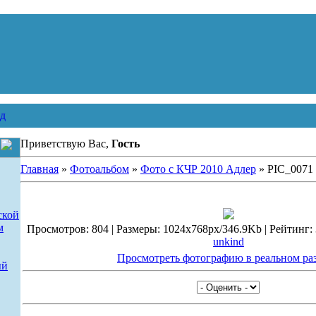
д
Приветствую Вас,
Гость
Главная
»
Фотоальбом
»
Фото с КЧР 2010 Адлер
» PIC_0071
ской
м
Просмотров: 804 | Размеры: 1024x768px/346.9Kb | Рейтинг: 3.
unkind
Просмотреть фотографию в реальном ра
ый