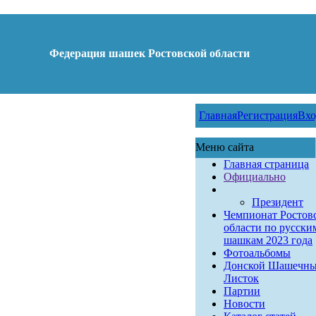
Федерация шашек Ростовской области
Главная
Регистрация
Вхо
Меню сайта
Главная страница
Официально
Президент
Чемпионат Ростов
области по русски
шашкам 2023 года
Фотоальбомы
Донской Шашечн
Листок
Партии
Новости