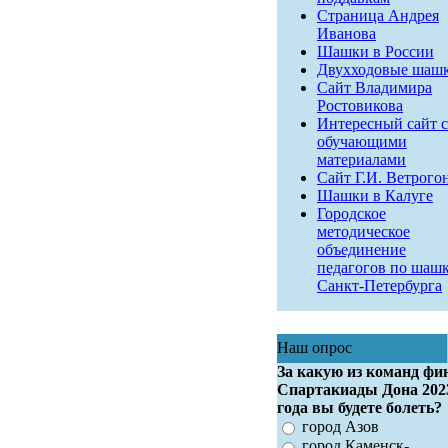
Страница Андрея
Иванова
Шашки в России
Двухходовые шаш
Сайт Владимира
Ростовикова
Интересный сайт с
обучающими
материалами
Сайт Г.И. Ветрого
Шашки в Калуге
Городское
методическое
объединение
педагогов по шаш
Санкт-Петербурга
Наш опрос
За какую из команд фи
Спартакиады Дона 202
года вы будете болеть?
город Азов
город Каменск-