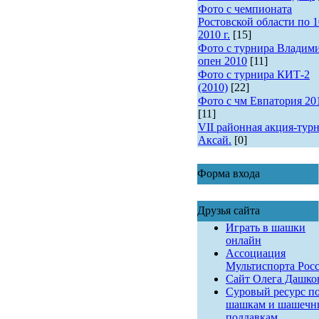
Фото с чемпионата
Ростовской области по 1
2010 г.
[15]
Фото с турнира Владим
опен 2010
[11]
Фото с турнира КИТ-2
(2010)
[22]
Фото с чм Евпатория 20
[11]
VII районная акция-турн
Аксай.
[0]
Форма входа
Друзья сайта
Играть в шашки
онлайн
Ассоциация
Мультиспорта Рос
Сайт Олега Дашко
Суровый ресурс п
шашкам и шашеч
поддавкам