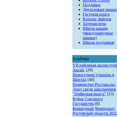
Каталог статей
Поддавки
Двуходовые шашк
Гостевая книга
Каталог файлов
Заочная игра
Школа шашек
(международные
шашки)
Школа поддавков
Альбомы
VII районная акция-турн
Аксай.
[20]
Новогодние турниры в
Шахтах
[40]
Первенство Ростова-на-
Дону среди школьников
"Цифровая вьюга"
[13]
Кубок Союзного
Государства
[8]
Командный Чемпионат
Ростовской области 202