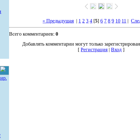
и
« Предыдущая
|
1
2
3
4
[
5
]
6
7
8
9
10
11
|
Сле
Всего комментариев:
0
Добавлять комментарии могут только зарегистрирова
[
Регистрация
|
Вход
]
ир.
2